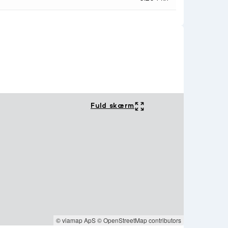
Fuld skærm
© viamap ApS
© OpenStreetMap contributors