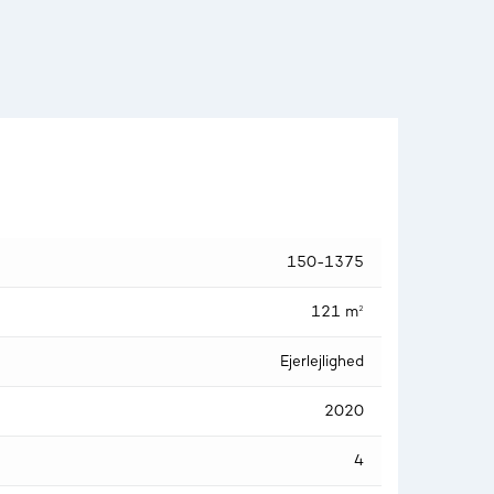
150-1375
121 m²
Ejerlejlighed
2020
4