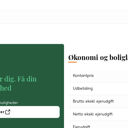
Økonomi og bolig
Kontantpris
r dig. Få din
ghed
Udbetaling
Brutto ekskl. ejerudgift
muligheder
ner
Netto ekskl. ejerudgift
Ejerudgift