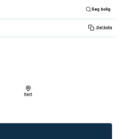
Søg bolig
Del bolig
SE ALLE 34 BILLEDER
Kort