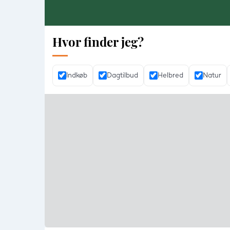
Hvor finder jeg?
Indkøb
Dagtilbud
Helbred
Natur