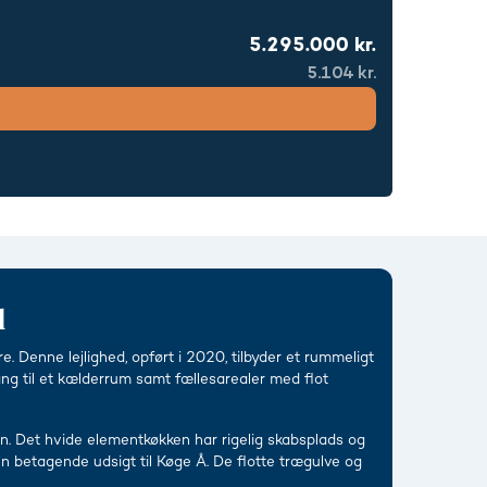
5.295.000 kr.
5.104 kr.
d
 Denne lejlighed, opført i 2020, tilbyder et rummeligt
ang til et kælderrum samt fællesarealer med flot
en. Det hvide elementkøkken har rigelig skabsplads og
 betagende udsigt til Køge Å. De flotte trægulve og