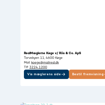
RealMæglerne Køge v/ Riis & Co. ApS
Torvebyen 11, 4600 Køge
Mail:
koege@mailreal.dk
Tlf:
3224 1200
Vis mæglerens side
Bestil fremvisning