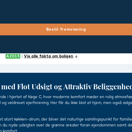
Bestil fremvisning
ke
Vis alle fakta om boligen
 med Flot Udsigt og Attraktiv Beliggenhe
de i hjertet af Køge C, hvor moderne komfort møder en rolig atmosfære.
 og veldrevet ejerforening. Her får du ikke blot et hjem, men også adg
 stort køkken-alrum, der bliver det naturlige samlingspunkt for famili
kan du nyde udsigten over de grønne arealer foran ejendommen samt den
g komfort.