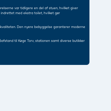
lserne var tidligere en del af stuen, hvilket giver
ndrettet med ekstra toilet, hvilket gør
 kvaliteten. Den nyere bebyggelse garanterer moderne
åafstand til Køge Torv, stationen samt diverse butikker