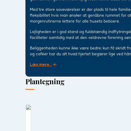
Med tre store soveværelser er der plads til hele famili
fleksibilitet hvis man ønsker at genåbne rummet for at
morgenrutinerne lettere for alle husets beboere.
Lejligheden er i god stand og fuldstændig indflytni
faciliteter samtidig med at den veldrevne forening sør
Beliggenheden kunne ikke være bedre; kun få skridt fra
og caféer har du alt hvad hjertet begærer lige ved hå
Læs mere...
Plantegning