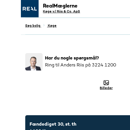
RealMæglerne
Køge v/ Riis & Co. ApS
Søg bolig
Køge
Populær
Har du nogle spørgsmål?
23
salgsopstillinger tilsendt
Ring til
Anders Riis
på
3224 1200
Billeder
3224 1200
Fændediget 30, st. th