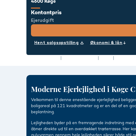
4600 Køge
Kontantpris
Ejerudgift
Hent salgsopstilling
Økonomi & lån
Type
Ejerlejlighed
Boligareal
121 m²
Rum
4
Energimær
Moderne Ejerlejlighed i Køge C
Velkommen til denne enestående ejerlejlighed beliggen
boligareal på 121 kvadratmeter og er en del af en god
beplantning.
Lejligheden byder på en fremragende indretning med et
åbner direkte ud til en overdækket træterrasse. Her 
gulvvarmen gennem hele lejligheden sikrer både stil o