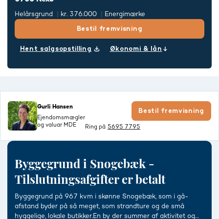
Helårsgrund
kr. 376.000
Energimærke
Bestil fremvisning
Hent salgsopstilling
Økonomi & lån
Gurli Hansen
Bestil fremvisning
Ejendomsmægler
og valuar MDE
Ring på
5695 7795
Byggegrund i Snogebæk -
Tilslutningsafgifter er betalt
Byggegrund på 967 kvm i skønne Snogebæk, som i gå-
afstand byder på så meget, som strandture og de små
hyggelige, lokale butikker.En by der summer af aktivitet og