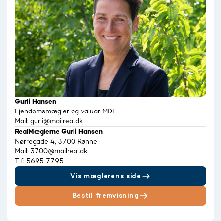
Gurli Hansen
Ejendomsmægler og valuar MDE
Mail:
gurli@mailreal.dk
RealMæglerne Gurli Hansen
Nørregade 4, 3700 Rønne
Mail:
3700@mailreal.dk
Tlf:
5695 7795
Vis mæglerens side
Bestil fremvisning