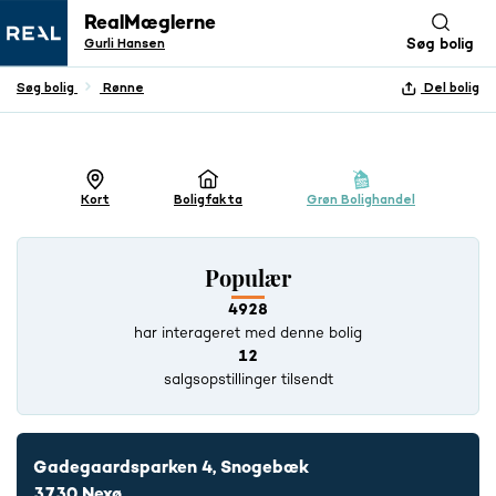
RealMæglerne
Gurli Hansen
Søg bolig
Søg bolig
Rønne
Del bolig
+ 7 BILLEDER
Kort
Boligfakta
Grøn Bolighandel
Populær
4928
har interageret med denne bolig
12
salgsopstillinger tilsendt
Gadegaardsparken 4, Snogebæk
3730 Nexø