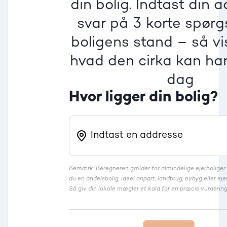
din bolig. Indtast din 
Beregner pris
Dårlig
Dårlig
Dårlig
svar på 3 korte spør
boligens stand – så vis
Rækkehus
hvad den cirka kan han
dag
Hvor ligger din bolig?
Bemærk: Beregneren gælder for almindelige ejerbolige
du en andelsbolig, ideel anpart, landbrug, nybyg eller 
Så giv din lokale mægler et kald for en præcis vurdering