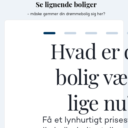
Se lignende boliger
- måske gemmer din drømmebolig sig her?
Hvad er 
bolig v
Mellem
Mellem
Mellem
lige nu
Mindre god
Mindre god
Mindre god
Få et lynhurtigt prise
Villa