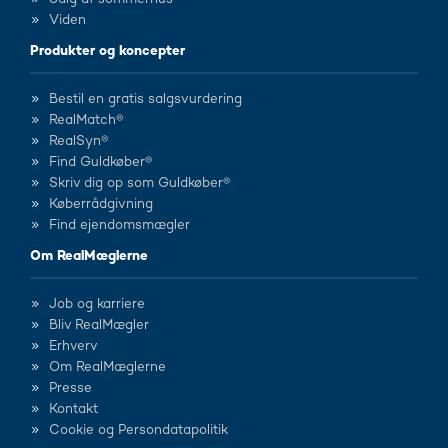
Viden
Produkter og koncepter
Bestil en gratis salgsvurdering
RealMatch®
RealSyn®
Find Guldkøber®
Skriv dig op som Guldkøber®
Køberrådgivning
Find ejendomsmægler
Om RealMæglerne
Job og karriere
Bliv RealMægler
Erhverv
Om RealMæglerne
Presse
Kontakt
Cookie og Persondatapolitik