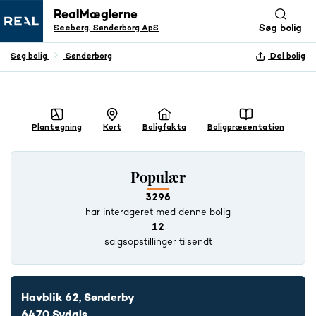
RealMæglerne
Seeberg, Sønderborg ApS
Søg bolig
Søg bolig
Sønderborg
Del bolig
+ 28 BILLEDER
Plantegning
Kort
Boligfakta
Boligpræsentation
Populær
3296
har interageret med denne bolig
12
salgsopstillinger tilsendt
Havblik 62, Sønderby
6470 Sydals