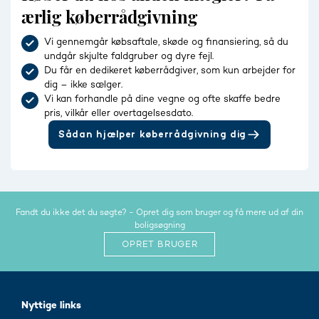
ærlig køberrådgivning
Vi gennemgår købsaftale, skøde og finansiering, så du
undgår skjulte faldgruber og dyre fejl.
Du får en dedikeret køberrådgiver, som kun arbejder for
dig – ikke sælger.
Vi kan forhandle på dine vegne og ofte skaffe bedre
pris, vilkår eller overtagelsesdato.
Sådan hjælper køberrådgivning dig
Fandt du ikke det du søgte? - Opret dig som bruger og få mere ud af din
boligsøgning
OPRET BRUGER
Nyttige links