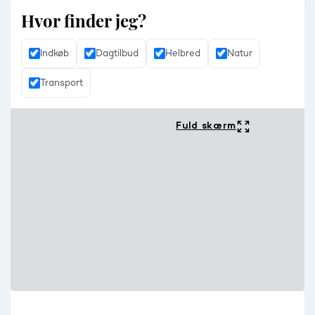
Hvor finder jeg?
Indkøb
Dagtilbud
Helbred
Natur
Transport
Fuld skærm
© viamap ApS
© OpenStreetMap contributors