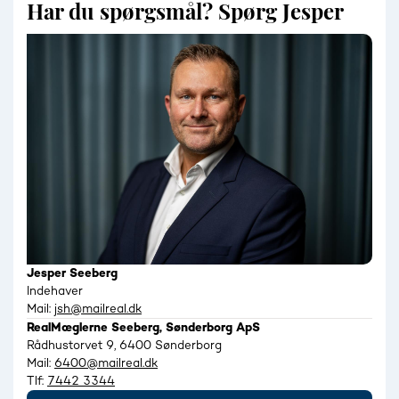
Har du spørgsmål? Spørg Jesper
Jesper Seeberg
Indehaver
Mail:
jsh@mailreal.dk
RealMæglerne Seeberg, Sønderborg ApS
Rådhustorvet 9, 6400 Sønderborg
Mail:
6400@mailreal.dk
Tlf:
7442 3344