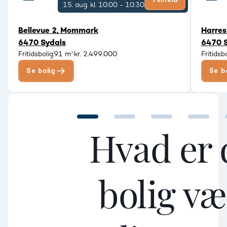
15. aug.
kl. 10:00 - 10:30
Bellevue 2, Mommark
Harre
6470 Sydals
6470 
Fritidsbolig
91 m²
kr. 2.499.000
Fritidsb
Se bolig
Se b
Hvad er 
bolig v
Mellem
Mellem
Mellem
Mindre god
Mindre god
Mindre god