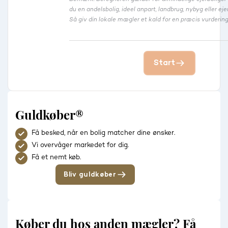
du en andelsbolig, ideel anpart, landbrug, nybyg eller 
Så giv din lokale mægler et kald for en præcis vurdering
Start
Guldkøber®
Få besked, når en bolig matcher dine ønsker.
Vi overvåger markedet for dig.
Få et nemt køb.
Bliv guldkøber
Køber du hos anden mægler? Få