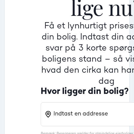
lige nu
Få et lynhurtigt prise
Villa
din bolig. Indtast din 
Beregner pris
Dårlig
Dårlig
Dårlig
svar på 3 korte spør
boligens stand – så vis
Rækkehus
hvad den cirka kan han
dag
Hvor ligger din bolig?
Bemærk: Beregneren gælder for almindelige ejerbolige