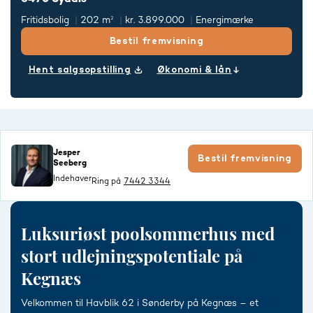
Fritidsbolig
202 m²
kr. 3.899.000
Energimærke
Bestil fremvisning
Hent salgsopstilling
Økonomi & lån
Jesper
Bestil fremvisning
Seeberg
Indehaver
Ring på
7442 3344
Luksuriøst poolsommerhus med
stort udlejningspotentiale på
Kegnæs
Velkommen til Havblik 62 i Sønderby på Kegnæs – et