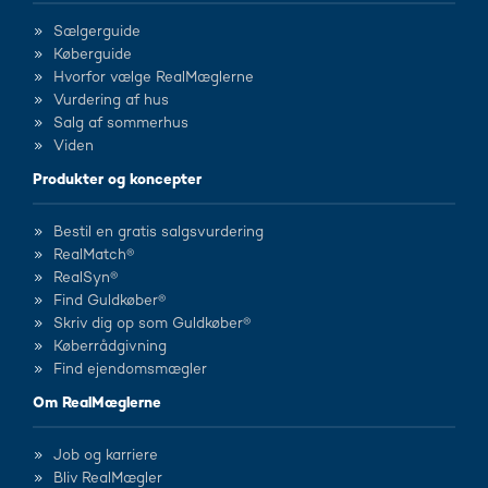
Sælgerguide
Køberguide
Hvorfor vælge RealMæglerne
Vurdering af hus
Salg af sommerhus
Viden
Produkter og koncepter
Bestil en gratis salgsvurdering
RealMatch®
RealSyn®
Find Guldkøber®
Skriv dig op som Guldkøber®
Køberrådgivning
Find ejendomsmægler
Om RealMæglerne
Job og karriere
Bliv RealMægler