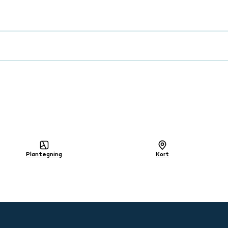
lig
Plantegning
Kort