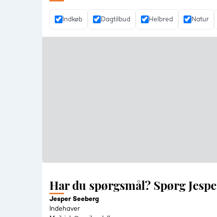
Indkøb
Dagtilbud
Helbred
Natur
Har du spørgsmål? Spørg Jespe
Jesper Seeberg
Indehaver