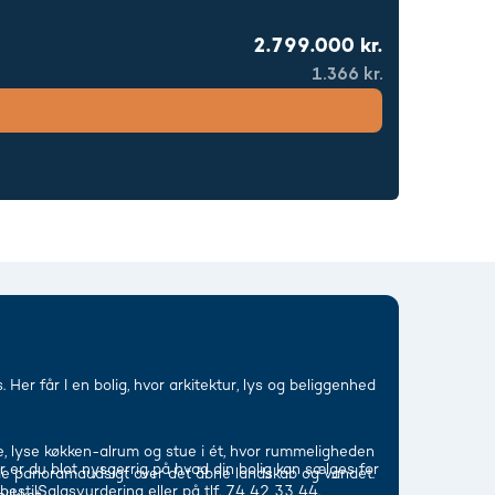
2.799.000 kr.
1.366 kr.
r får I en bolig, hvor arkitektur, lys og beliggenhed
e, lyse køkken-alrum og stue i ét, hvor rummeligheden
er er du blot nysgerrig på hvad din bolig kan sælges for
de panoramaudsigt over det åbne landskab og vandet.
estilSalgsvurdering eller på tlf. 74 42 33 44.