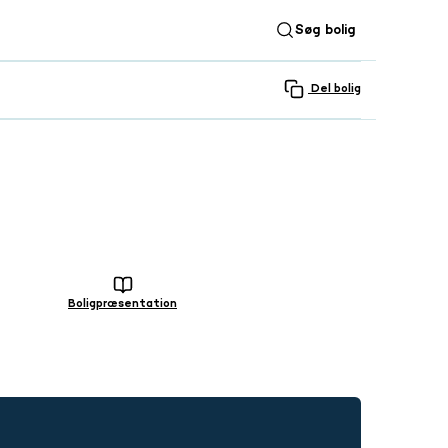
Søg bolig
Del bolig
SE ALLE 30 BILLEDER
Boligpræsentation