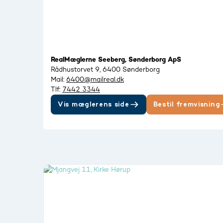
RealMæglerne Seeberg, Sønderborg ApS
Rådhustorvet 9, 6400 Sønderborg
Mail:
6400@mailreal.dk
Tlf:
7442 3344
Vis mæglerens side
Bestil fremvisning