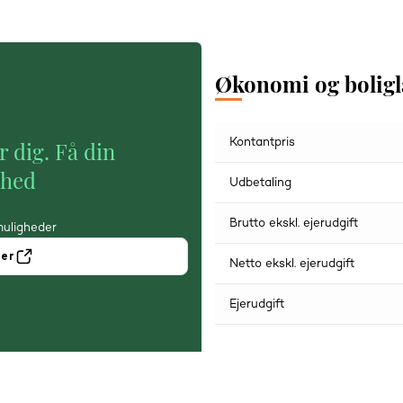
Økonomi og bolig
Kontantpris
r dig. Få din
ghed
Udbetaling
Brutto ekskl. ejerudgift
muligheder
ner
Netto ekskl. ejerudgift
Ejerudgift