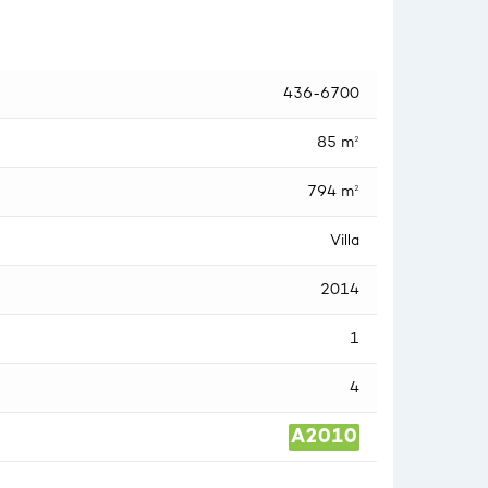
436-6700
85 m²
794 m²
Villa
2014
1
4