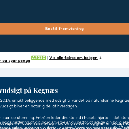
Bestil fremvisning
Vis alle fakta om boligen
r og spar penge
havudsigt på Kegnæs
014, smukt beliggende med udsigt til vandet på naturskønne Kegnæs. He
udsigt bliver en naturlig del af hverdagen.
særlige stemning. Entréen leder direkte ind i husets hjerte – det stor
e salgsvurdering af din bolig. Overvejer du derfor at sælge din bolig ell
induespartier åbner rummet op mod omgivelserne og giver en betagen
gtende salgsvurdering via dette link http://www.realmaeglerne.dk/436#b