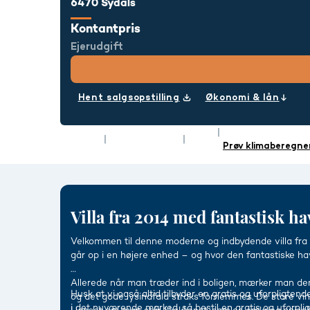
6470 Sydals
Kontantpris
Ejerudgift
Hent salgsopstilling
Økonomi & lån
Rum
4
Energimærke
Type
Villa
Boligareal
85 m²
Prøv klimaberegne
Villa fra 2014 med fantastisk 
Velkommen til denne moderne og indbydende villa fra 2
går op i en højere enhed – og hvor den fantastiske hav
Allerede når man træder ind i boligen, mærker man den 
Husk at vi også altid tilbyder en gratis og uforpligtend
og det gode lysindfald straks fornemmes. De store v
i det nuværende marked, så bestil en gratis og uforpli