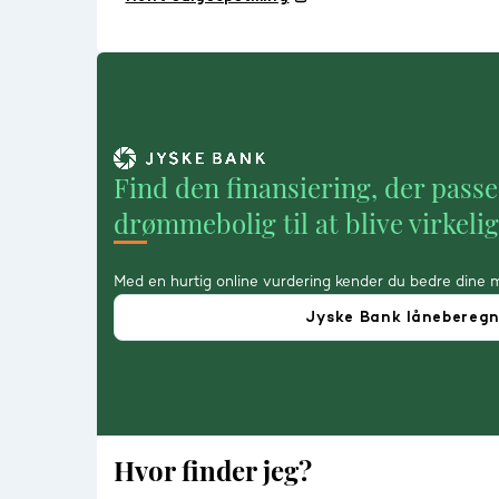
Find den finansiering, der passe
drømmebolig til at blive virkeli
Med en hurtig online vurdering kender du bedre dine 
Jyske Bank lånebereg
Hvor finder jeg?