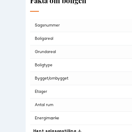
Fakta om boligen
Sagsnummer
Boligareal
Grundareal
Boligtype
Bygget/ombygget
Etager
Antal rum
Energimærke
Hent salgsopstilling