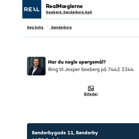
RealMæglerne
Seeberg, Sønderborg ApS
Søg bolig
Sønderborg
Populær
2151
har interageret med denne bo
Har du nogle spørgsmål?
Ring til
Jesper Seeberg
på
7442 3344
Billeder
7442 3344
Sønderbygade 11, Sønderby