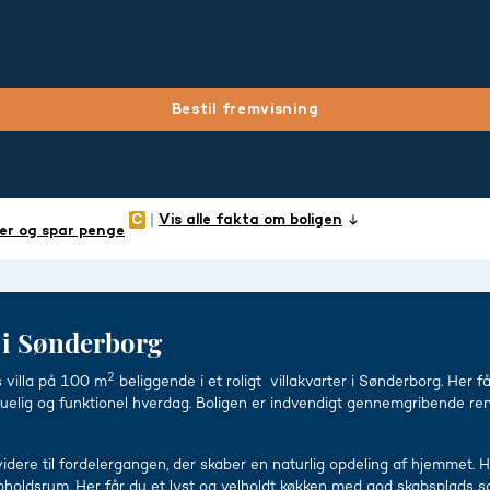
Bestil fremvisning
Vis alle fakta om boligen
er og spar penge
er i Sønderborg
2
 villa på 100 m
beliggende i et roligt villakvarter i Sønderborg. Her 
kuelig og funktionel hverdag. Boligen er indvendigt gennemgribende reno
idere til fordelergangen, der skaber en naturlig opdeling af hjemmet. H
ldsrum. Her får du et lyst og velholdt køkken med god skabsplads samt