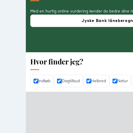
Med en hurtig online vurdering kender du bedre dine 
Jyske Bank lånebereg
Hvor finder jeg?
Indkøb
Dagtilbud
Helbred
Natur