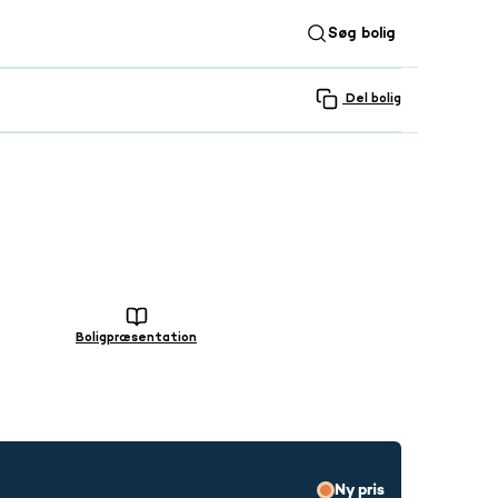
Søg bolig
Del bolig
SE ALLE 30 BILLEDER
Boligpræsentation
Ny pris