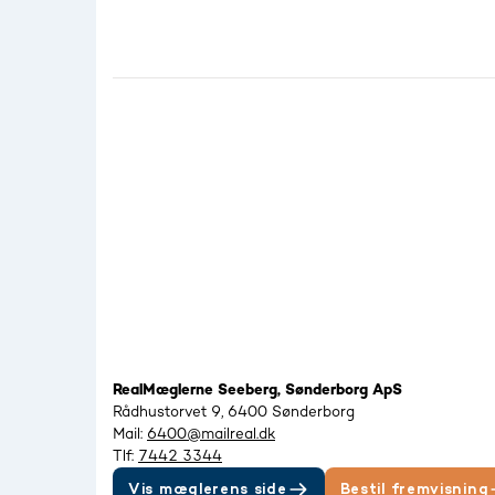
RealMæglerne Seeberg, Sønderborg ApS
Rådhustorvet 9, 6400 Sønderborg
Mail:
6400@mailreal.dk
Tlf:
7442 3344
Vis mæglerens side
Bestil fremvisning