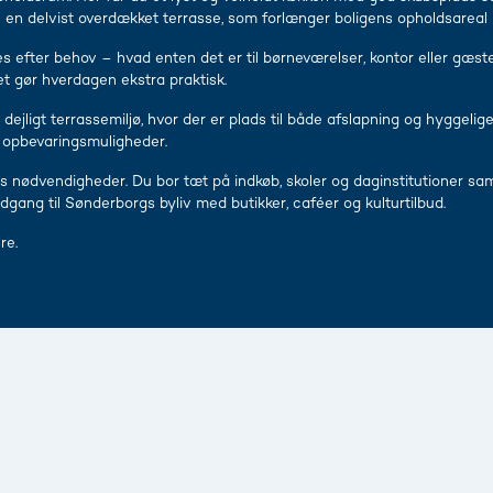
 en delvist overdækket terrasse, som forlænger boligens opholdsareal i
es efter behov – hvad enten det er til børneværelser, kontor eller gæ
ket gør hverdagen ekstra praktisk.
ejligt terrassemiljø, hvor der er plads til både afslapning og hyggel
opbevaringsmuligheder.
s nødvendigheder. Du bor tæt på indkøb, skoler og daginstitutioner sa
dgang til Sønderborgs byliv med butikker, caféer og kulturtilbud.
re.