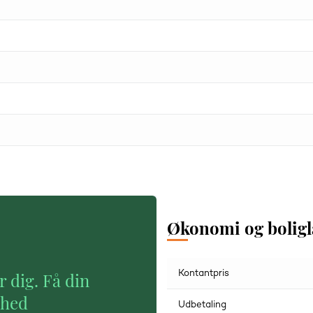
Økonomi og bolig
Kontantpris
r dig. Få din
ghed
Udbetaling