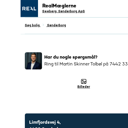
RealMæglerne
Seeberg, Sønderborg ApS
Søg bolig
Sønderborg
Populær
Har du nogle spørgsmål?
4528
har interageret med denne boli
Ring til
Martin Skinner Tolbøl
på
7442 3
Billeder
7442 3344
Limfjordsvej 4,