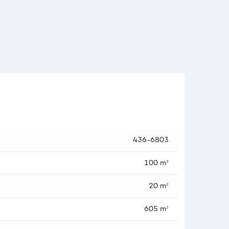
436-6803
100 m²
20 m²
605 m²