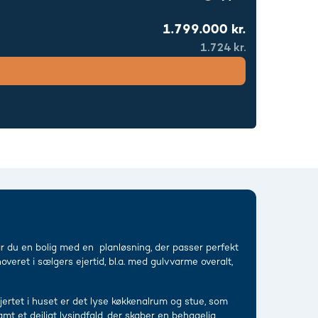
1.799.000 kr.
1.724 kr.
får du en bolig med en planløsning, der passer perfekt
veret i sælgers ejertid, bl.a. med gulvvarme overalt,
jertet i huset er det lyse køkkenalrum og stue, som
 et dejligt lysindfald, der skaber en behagelig