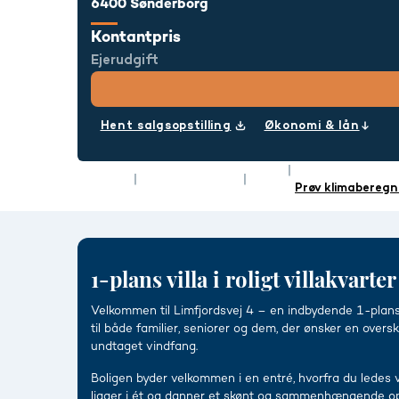
6400 Sønderborg
Kontantpris
Ejerudgift
Hent salgsopstilling
Økonomi & lån
Rum
4
Energimærke
Type
Villa
Boligareal
100 m²
Prøv klimaberegn
1-plans villa i roligt villakvart
Velkommen til Limfjordsvej 4 – en indbydende 1-plans
til både familier, seniorer og dem, der ønsker en overs
undtaget vindfang.
Boligen byder velkommen i en entré, hvorfra du ledes v
ligger i ét og danner et skønt og sammenhængende opho