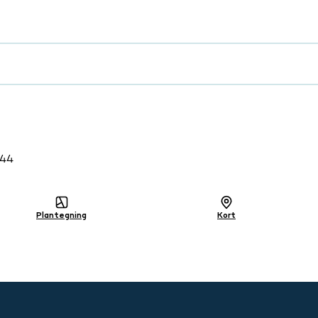
g
344
Plantegning
Kort