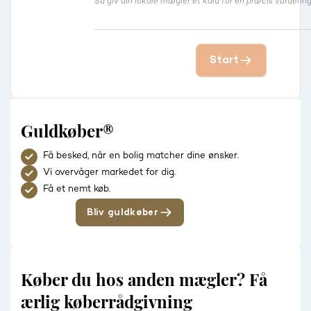
Så giv din lokale mægler et kald for en præcis vurdering
Start
Guldkøber®
Få besked, når en bolig matcher dine ønsker.
Vi overvåger markedet for dig.
Få et nemt køb.
Bliv guldkøber
Køber du hos anden mægler? Få
ærlig køberrådgivning