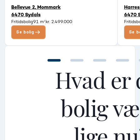
Bellevue 2, Mommark
Harre
6470 Sydals
6470 
Fritidsbolig
91 m²
kr. 2.499.000
Fritidsb
Se bolig
Se b
Hvad er 
bolig v
Mellem
Mellem
Mellem
lige nu
Mindre god
Mindre god
Mindre god