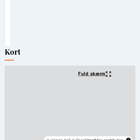
Kort
Fuld skærm
© viamap ApS
© OpenStreetMap contributors