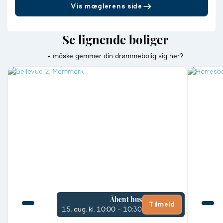
Vis mæglerens side
Se lignende boliger
- måske gemmer din drømmebolig sig her?
Åbent hus
Tilmeld
15. aug.
kl. 10:00 - 10:30