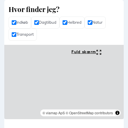
Hvor finder jeg?
Indkøb
Dagtilbud
Helbred
Natur
Transport
Fuld skærm
© viamap ApS
© OpenStreetMap contributors