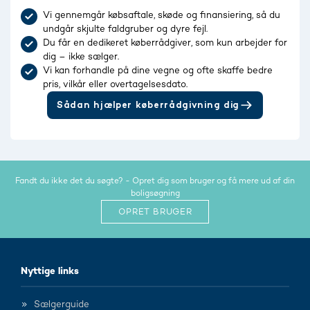
Vi gennemgår købsaftale, skøde og finansiering, så du
undgår skjulte faldgruber og dyre fejl.
Du får en dedikeret køberrådgiver, som kun arbejder for
dig – ikke sælger.
Vi kan forhandle på dine vegne og ofte skaffe bedre
pris, vilkår eller overtagelsesdato.
Sådan hjælper køberrådgivning dig
Fandt du ikke det du søgte? - Opret dig som bruger og få mere ud af din
boligsøgning
OPRET BRUGER
Nyttige links
Sælgerguide