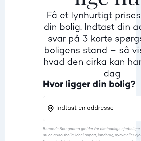
Få et lynhurtigt prise
Villa
din bolig. Indtast din 
Beregner pris
Dårlig
Dårlig
Dårlig
svar på 3 korte spør
boligens stand – så vis
Rækkehus
hvad den cirka kan han
dag
Hvor ligger din bolig?
Bemærk: Beregneren gælder for almindelige ejerbolige
du en andelsbolig, ideel anpart, landbrug, nybyg eller 