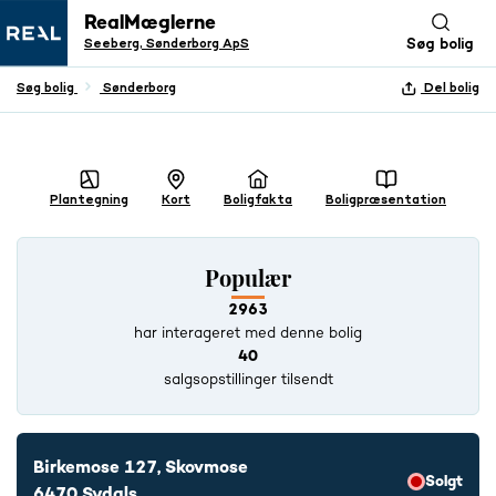
RealMæglerne
Seeberg, Sønderborg ApS
Søg bolig
Søg bolig
Sønderborg
Del bolig
+ 25 BILLEDER
Plantegning
Kort
Boligfakta
Boligpræsentation
Populær
2963
har interageret med denne bolig
40
salgsopstillinger tilsendt
Birkemose 127, Skovmose
Solgt
6470 Sydals