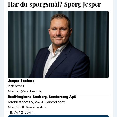
Har du spørgsmål? Spørg Jesper
Jesper Seeberg
Indehaver
Mail:
jsh@mailreal.dk
RealMæglerne Seeberg, Sønderborg ApS
Rådhustorvet 9, 6400 Sønderborg
Mail:
6400@mailreal.dk
Tlf:
7442 3344