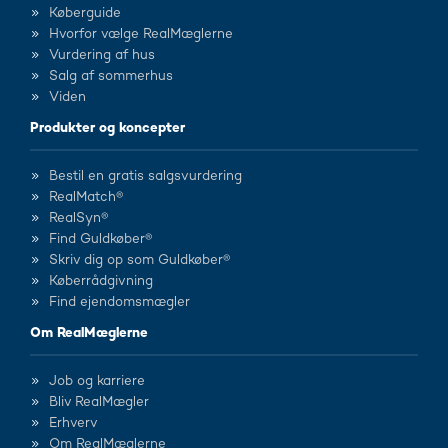
Køberguide
Hvorfor vælge RealMæglerne
Vurdering af hus
Salg af sommerhus
Viden
Produkter og koncepter
Bestil en gratis salgsvurdering
RealMatch®
RealSyn®
Find Guldkøber®
Skriv dig op som Guldkøber®
Køberrådgivning
Find ejendomsmægler
Om RealMæglerne
Job og karriere
Bliv RealMægler
Erhverv
Om RealMæglerne