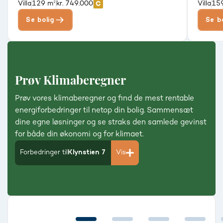
Villa
129 m²
kr. 749.000
Villa
15
Se bolig
Se b
Prøv Klimaberegner
Prøv vores klimaberegner og find de mest rentable
energiforbedringer til netop din bolig. Sammensæt
dine egne løsninger og se straks den samlede gevinst
for både din økonomi og for klimaet.
Forbedringer til
Klynstien 7
Vis