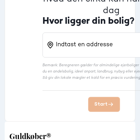
dag
Hvor ligger din bolig?
Bemærk: Beregneren gælder for almindelige ejerbolige
du en andelsbolig, ideel anpart, landbrug, nybyg eller 
Så giv din lokale mægler et kald for en præcis vurdering
Start
Guldkøber®