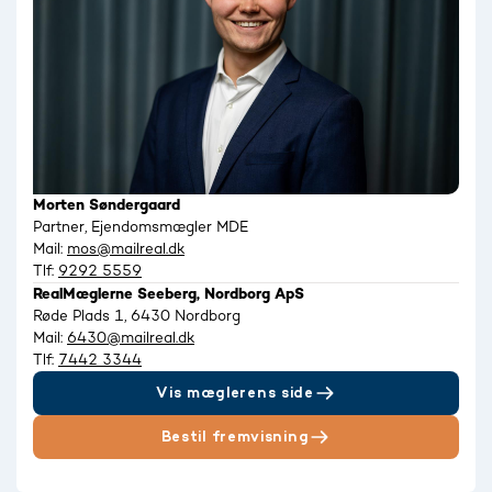
Morten Søndergaard
Partner, Ejendomsmægler MDE
Mail:
mos@mailreal.dk
Tlf:
9292 5559
RealMæglerne Seeberg, Nordborg ApS
Røde Plads 1, 6430 Nordborg
Mail:
6430@mailreal.dk
Tlf:
7442 3344
Vis mæglerens side
Bestil fremvisning