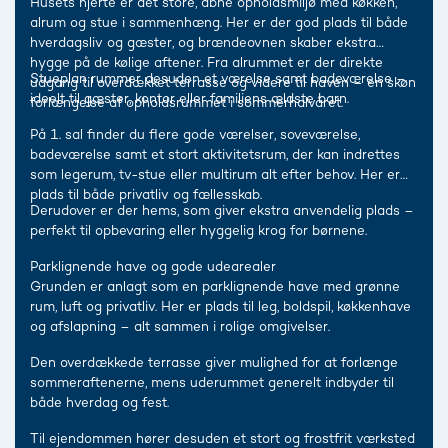
Husets hjerte er det store, åbne opholdsmiljø med køkken,
alrum og stue i sammenhæng. Her er der god plads til både
hverdagsliv og gæster, og brændeovnen skaber ekstra
hygge på de kølige aftener. Fra alrummet er der direkte
Stueplan rummer desuden et værelse samt badeværelse –
udgang til overdækket terrasse og videre til haven – en skøn
ideelt til gæster, kontor eller familiens ældste barn.
forlængelse af opholdsrummet i sommerhalvåret.
På 1. sal finder du flere gode værelser, soveværelse,
badeværelse samt et stort aktivitetsrum, der kan indrettes
som legerum, tv-stue eller multirum alt efter behov. Her er
plads til både privatliv og fællesskab.
Derudover er der hems, som giver ekstra anvendelig plads –
perfekt til opbevaring eller hyggelig krog for børnene.
Parklignende have og gode udearealer
Grunden er anlagt som en park­lignende have med grønne
rum, luft og privatliv. Her er plads til leg, boldspil, køkkenhave
og afslapning – alt sammen i rolige omgivelser.
Den overdækkede terrasse giver mulighed for at forlænge
sommeraftenerne, mens uderummet generelt indbyder til
både hverdag og fest.
Til ejendommen hører desuden et stort og frostfrit værksted