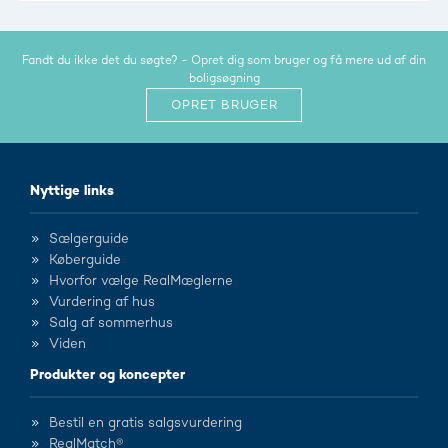
Fandt du ikke det du søgte? - Opret dig som bruger og få mere ud af din
boligsøgning
OPRET BRUGER
Nyttige links
Sælgerguide
Køberguide
Hvorfor vælge RealMæglerne
Vurdering af hus
Salg af sommerhus
Viden
Produkter og koncepter
Bestil en gratis salgsvurdering
RealMatch®