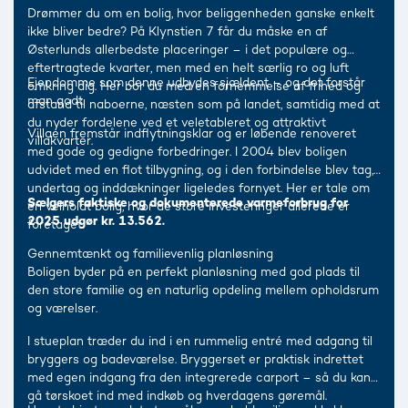
Drømmer du om en bolig, hvor beliggenheden ganske enkelt
ikke bliver bedre? På Klynstien 7 får du måske en af
Østerlunds allerbedste placeringer – i det populære og
eftertragtede kvarter, men med en helt særlig ro og luft
Ejendomme som denne udbydes sjældent – og det forstår
omkring dig. Her bor du med en fornemmelse af frihed og
man godt.
afstand til naboerne, næsten som på landet, samtidig med at
du nyder fordelene ved et veletableret og attraktivt
Villaen fremstår indflytningsklar og er løbende renoveret
villakvarter.
med gode og gedigne forbedringer. I 2004 blev boligen
udvidet med en flot tilbygning, og i den forbindelse blev tag,
undertag og inddækninger ligeledes fornyet. Her er tale om
Sælgers faktiske og dokumenterede varmeforbrug for
en velholdt bolig, hvor de store investeringer allerede er
2025 udgør kr. 13.562.
foretaget.
Gennemtænkt og familievenlig planløsning
Boligen byder på en perfekt planløsning med god plads til
den store familie og en naturlig opdeling mellem opholdsrum
og værelser.
I stueplan træder du ind i en rummelig entré med adgang til
bryggers og badeværelse. Bryggerset er praktisk indrettet
med egen indgang fra den integrerede carport – så du kan
gå tørskoet ind med indkøb og hverdagens gøremål.