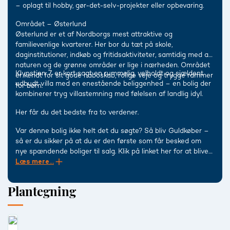
– oplagt til hobby, gør-det-selv-projekter eller opbevaring.
Området – Østerlund
Østerlund er et af Nordborgs mest attraktive og
familievenlige kvarterer. Her bor du tæt på skole,
daginstitutioner, indkøb og fritidsaktiviteter, samtidig med at
naturen og de grønne områder er lige i nærheden. Området
Klynstien 7 er kort sagt en rummelig, velholdt og sjældent
er kendt for sit gode naboskab, rolige veje og trygge rammer
udbudt villa med en enestående beliggenhed – en bolig der
for børn.
kombinerer tryg villastemning med følelsen af landlig idyl.
Her får du det bedste fra to verdener.
Var denne bolig ikke helt det du søgte? Så bliv Guldkøber –
så er du sikker på at du er den første som får besked om
nye spændende boliger til salg. Klik på linket her for at blive
Guldkøber: https://www.realmaeglerne.dk/guldkoeber
Læs mere...
Husk at vi også altid tilbyder en gratis og uforpligtende
salgsvurdering af din bolig. Overvejer du derfor at sælge din
Plantegning
bolig eller er du blot nysgerrig på hvad din bolig kan sælges
for i det nuværende marked, så bestil en gratis og
uforpligtende salgsvurdering via dette link
http://www.realmaeglerne.dk/436#bestilSalgsvurdering eller