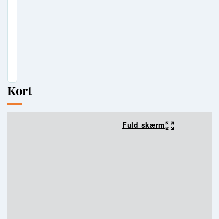
på tlf. 74 42 33 44.
Kort
Fuld skærm