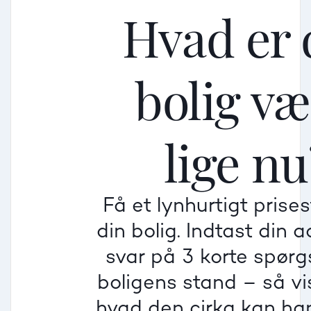
Hvad er 
bolig v
Mellem
Mellem
Mellem
lige nu
Mindre god
Mindre god
Mindre god
Få et lynhurtigt prise
Villa
din bolig. Indtast din 
Beregner pris
Dårlig
Dårlig
Dårlig
svar på 3 korte spør
boligens stand – så vis
Rækkehus
hvad den cirka kan han