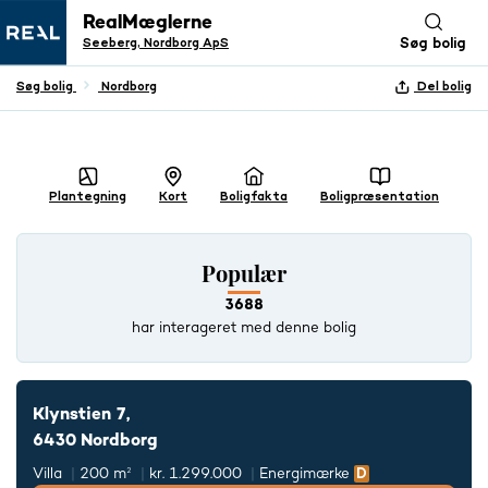
RealMæglerne
Seeberg, Nordborg ApS
Søg bolig
Søg bolig
Nordborg
Del bolig
+ 30 BILLEDER
Plantegning
Kort
Boligfakta
Boligpræsentation
Populær
3688
har interageret med denne bolig
Klynstien 7,
6430 Nordborg
Villa
200 m²
kr. 1.299.000
Energimærke