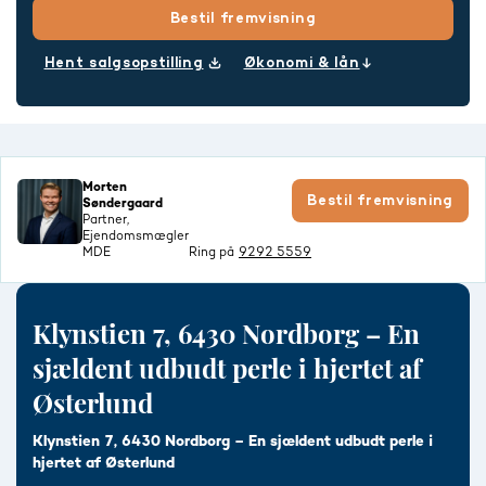
Bestil fremvisning
Hent salgsopstilling
Økonomi & lån
Morten
Bestil fremvisning
Søndergaard
Partner,
Ejendomsmægler
MDE
Ring på
9292 5559
Klynstien 7, 6430 Nordborg – En
sjældent udbudt perle i hjertet af
Østerlund
Klynstien 7, 6430 Nordborg – En sjældent udbudt perle i
hjertet af Østerlund