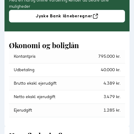
Med en hurtig online vurdering kender du bedre dine
muligheder
Jyske Bank låneberegner
Økonomi og boliglån
Kontantpris
795.000 kr.
Udbetaling
40.000 kr.
Brutto ekskl. ejerudgift
4.389 kr.
Netto ekskl. ejerudgift
3.479 kr.
Ejerudgift
1.285 kr.