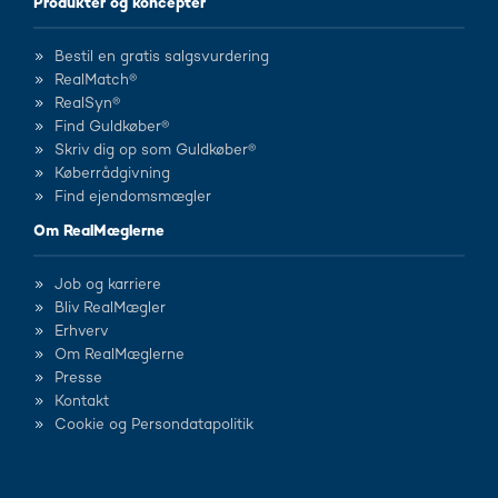
Produkter og koncepter
Bestil en gratis salgsvurdering
RealMatch®
RealSyn®
Find Guldkøber®
Skriv dig op som Guldkøber®
Køberrådgivning
Find ejendomsmægler
Om RealMæglerne
Job og karriere
Bliv RealMægler
Erhverv
Om RealMæglerne
Presse
Kontakt
Cookie og Persondatapolitik