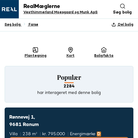
RealMæglerne
Vesthimmerland Moesgaard og Munk ApS
Søg bolig
Søg bolig
Farsø
Del bolig
+ 17 BILLEDER
Plantegning
Kort
Boligfakta
Populær
2284
har interageret med denne bolig
Rønnevej 1,
9681 Ranum
Villa
238 m²
kr. 795.000
Energimærke