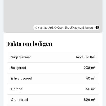
© viamap ApS
© OpenStreetMap contributors
Fakta om boligen
Sagsnummer
466002046
Boligareal
238 m²
Erhvervsareal
40 m²
Garage
50 m²
Grundareal
826 m²