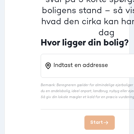
boligens stand – så vis
Rækkehus
hvad den cirka kan han
dag
Hvor ligger din bolig?
Bemærk: Beregneren gælder for almindelige ejerbolige
du en andelsbolig, ideel anpart, landbrug, nybyg eller 
Så giv din lokale mægler et kald for en præcis vurdering
Start