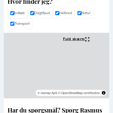
Hvor finder jeg?
Indkøb
Dagtilbud
Helbred
Natur
Transport
Fuld skærm
© viamap ApS
© OpenStreetMap contributors
Har du spørgsmål? Spørg Rasmus