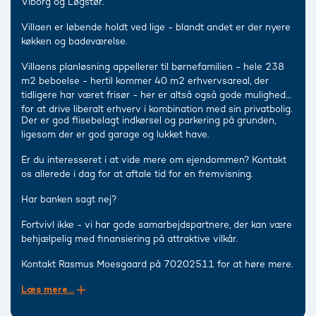
Viborg og Løgstør.
Villaen er løbende holdt ved lige - blandt andet er der nyere
køkken og badeværelse.
Villaens planløsning appellerer til børnefamilien - hele 238
m2 beboelse - hertil kommer 40 m2 erhvervsareal, der
tidligere har været frisør - her er altså også gode muligheder
for at drive liberalt erhverv i kombination med sin privatbolig.
Der er god flisebelagt indkørsel og parkering på grunden,
ligesom der er god garage og lukket have.
Er du interesseret i at vide mere om ejendommen? Kontakt
os allerede i dag for at aftale tid for en fremvisning.
Har banken sagt nej?
Fortvivl ikke - vi har gode samarbejdspartnere, der kan være
behjælpelig med finansiering på attraktive vilkår.
Kontakt Rasmus Moesgaard på 70202511 for at høre mere.
Læs mere...