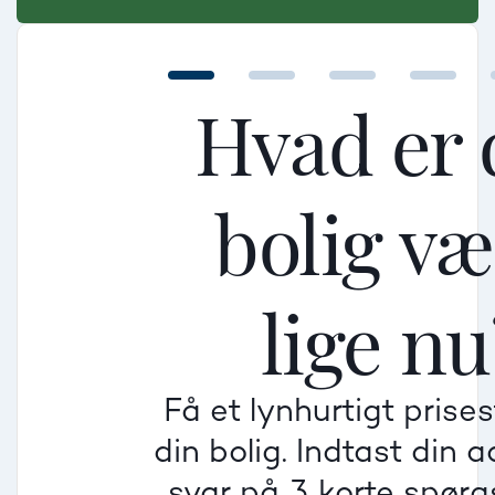
Hvad er 
bolig v
Mellem
Mellem
Mellem
lige nu
Mindre god
Mindre god
Mindre god
Få et lynhurtigt prise
Villa
din bolig. Indtast din 
Beregner pris
Dårlig
Dårlig
Dårlig
svar på 3 korte spør