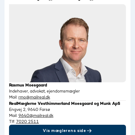
Rasmus Moesgaard
Indehaver, advokat, ejendomsmægler
Mail:
rmo@mailreal.dk
RealMæglerne Vesthimmerland Moesgaard og Munk ApS
Engvej 2, 9640 Farsø
Mail:
9640@mailreal.dk
Tlf:
7020 2511
Vis mæglerens side