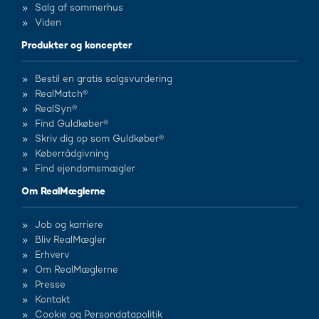
Salg af sommerhus
Viden
Produkter og koncepter
Bestil en gratis salgsvurdering
RealMatch®
RealSyn®
Find Guldkøber®
Skriv dig op som Guldkøber®
Køberrådgivning
Find ejendomsmægler
Om RealMæglerne
Job og karriere
Bliv RealMægler
Erhverv
Om RealMæglerne
Presse
Kontakt
Cookie og Persondatapolitik