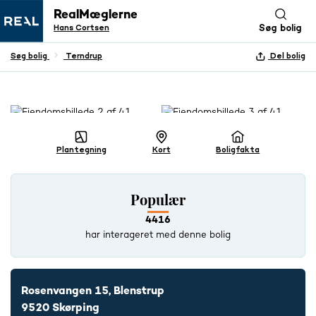
RealMæglerne
Hans Cortsen
Søg bolig
Søg bolig
Terndrup
Del bolig
+ 40 BILLEDER
Plantegning
Kort
Boligfakta
Populær
4416
har interageret med denne bolig
Rosenvangen 15, Blenstrup
9520 Skørping