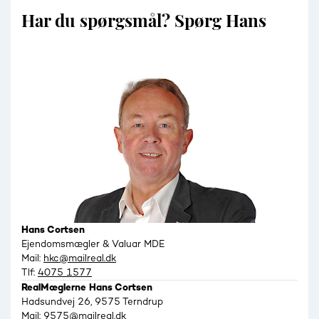
Har du spørgsmål? Spørg Hans
Hans Cortsen
Ejendomsmægler & Valuar MDE
Mail:
hkc@mailreal.dk
Tlf:
4075 1577
RealMæglerne Hans Cortsen
Hadsundvej 26, 9575 Terndrup
Mail:
9575@mailreal.dk