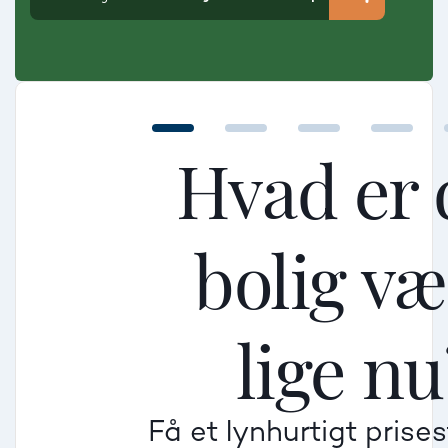
Hvad er 
bolig v
Mellem
Mellem
Mellem
lige nu
Mindre god
Mindre god
Mindre god
Få et lynhurtigt prise