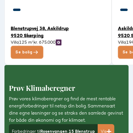
Blenstrupvej 38, Askildrup
Askild
9520 Skørping
9520 
Villa
125 m²
kr. 675.000
Villa
19
Se bolig
Se b
Prøv Klimaberegner
Prøv vores klimaberegner og find de mest rentable
energiforbedringer til netop din bolig. Sammensæt
dine egne løsninger og se straks den samlede gevinst
for både din økonomi og for klimaet.
Forbedringer til
Rosenvangen 15 Blenstrup
Vis