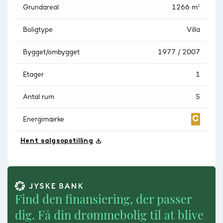
Grundareal
1266 m²
Boligtype
Villa
Bygget/ombygget
1977 / 2007
Etager
1
Antal rum
5
Energimærke
Hent salgsopstilling
Find den finansiering, der passer
dig. Få din drømmebolig til at blive