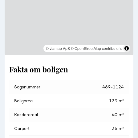
automatik. Denne bygning er årgang 2007.Ejendommen
opvames via fjernvarme. God varmeøkonomi . Energimærke
"C "
© viamap ApS
© OpenStreetMap contributors
Fakta om boligen
Sagsnummer
469-1124
Boligareal
139 m²
Kælderareal
40 m²
Carport
35 m²