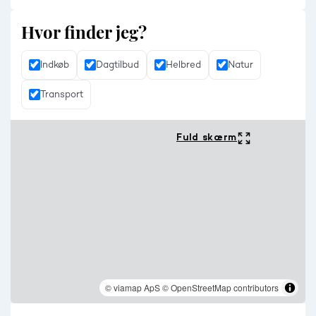
Hvor finder jeg?
Indkøb
Dagtilbud
Helbred
Natur
Transport
Fuld skærm
© viamap ApS
© OpenStreetMap contributors