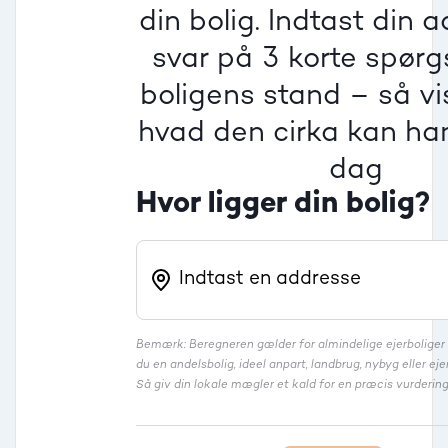
Villa
din bolig. Indtast din 
Beregner pris
Dårlig
Dårlig
Dårlig
svar på 3 korte spør
boligens stand – så vis
Rækkehus
hvad den cirka kan han
dag
Hvor ligger din bolig?
Bemærk: Beregneren gælder for almindelige ejerbolige
du en andelsbolig, ideel anpart, landbrug, nybyg eller 
Så giv din lokale mægler et kald for en præcis vurdering