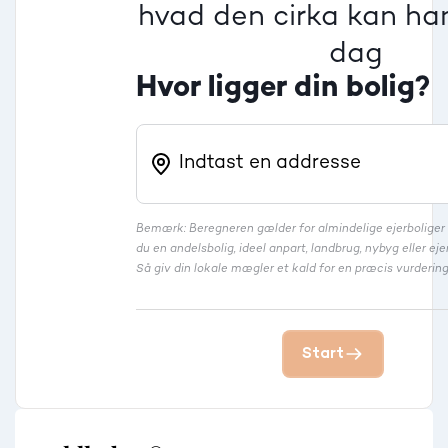
hvad den cirka kan han
dag
Hvor ligger din bolig?
Bemærk: Beregneren gælder for almindelige ejerbolige
du en andelsbolig, ideel anpart, landbrug, nybyg eller 
Så giv din lokale mægler et kald for en præcis vurdering
Start