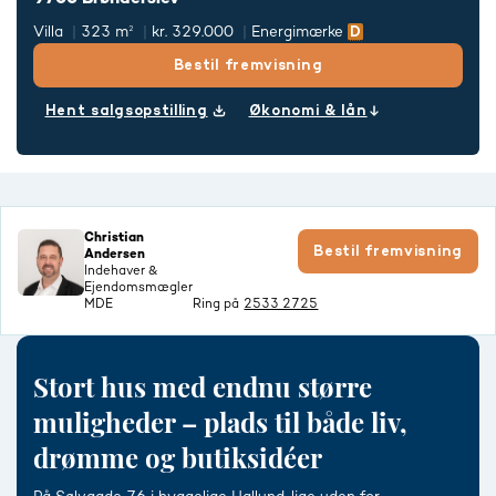
Villa
323 m²
kr. 329.000
Energimærke
Bestil fremvisning
Hent salgsopstilling
Økonomi & lån
Christian
Bestil fremvisning
Andersen
Indehaver &
Ejendomsmægler
MDE
Ring på
2533 2725
Stort hus med endnu større
muligheder – plads til både liv,
drømme og butiksidéer