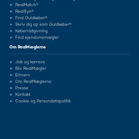
RealMatch®
RealSyn®
Find Guldkøber®
Skriv dig op som Guldkøber®
Køberrådgivning
Find ejendomsmægler
Om RealMæglerne
Job og karriere
Bliv RealMægler
Erhverv
Om RealMæglerne
Presse
Kontakt
Cookie og Persondatapolitik