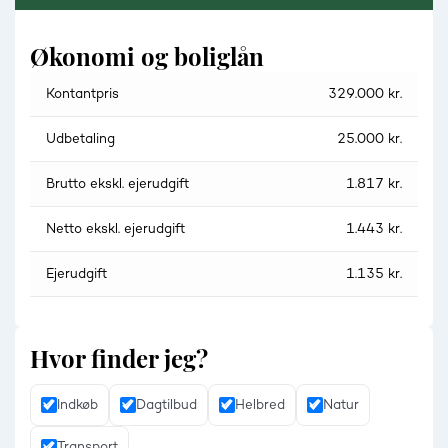
Økonomi og boliglån
Kontantpris
329.000 kr.
Udbetaling
25.000 kr.
Brutto ekskl. ejerudgift
1.817 kr.
Netto ekskl. ejerudgift
1.443 kr.
Ejerudgift
1.135 kr.
Hvor finder jeg?
Indkøb
Dagtilbud
Helbred
Natur
Transport