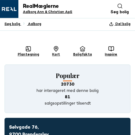
RealMæglerne
Aalborg Ann & Christian ApS
Søg bolig
Søg bolig
Aalborg
Del bolig
+ 27 BILLEDER
Plantegning
Kort
Boligfakta
Inspiire
Populær
20730
har interageret med denne bolig
81
salgsopstillinger tilsendt
Sølvgade 76,
9700 Brønderslev