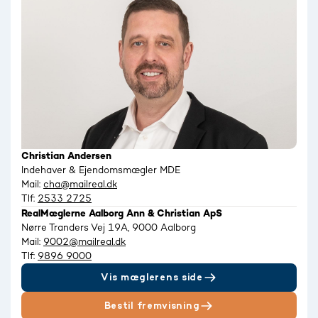
Christian Andersen
Indehaver & Ejendomsmægler MDE
Mail:
cha@mailreal.dk
Tlf:
2533 2725
RealMæglerne Aalborg Ann & Christian ApS
Nørre Tranders Vej 19A, 9000 Aalborg
Mail:
9002@mailreal.dk
Tlf:
9896 9000
Vis mæglerens side
Bestil fremvisning