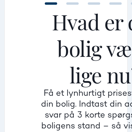
Hvad er 
bolig v
Mellem
Mellem
Mellem
lige nu
Mindre god
Mindre god
Mindre god
Få et lynhurtigt prise
Villa
din bolig. Indtast din 
Beregner pris
Dårlig
Dårlig
Dårlig
svar på 3 korte spør
boligens stand – så vis
Rækkehus