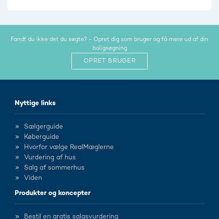
Fandt du ikke det du søgte? - Opret dig som bruger og få mere ud af din
boligsøgning
OPRET BRUGER
Nyttige links
Sælgerguide
Køberguide
Hvorfor vælge RealMæglerne
Vurdering af hus
Salg af sommerhus
Viden
Produkter og koncepter
Bestil en gratis salgsvurdering