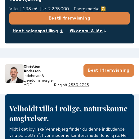
Villa
138 m²
kr. 2.295.000
Energimærke
Bestil fremvisning
Hent salgsopstilling
Økonomi & lån
Christian
Bestil fremvisning
Andersen
Indehaver &
Ejendomsmægler
MDE
Ring på
2533 2725
Velholdt villa i rolige, naturskønne
omgivelser.
Midt i det idylliske Vennebjerg finder du denne indbydende
2
villa på 138 m
, hvor moderne komfort møder landlig ro. Her