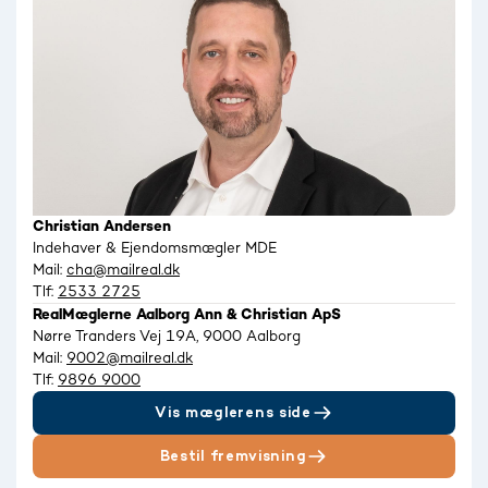
Christian Andersen
Indehaver & Ejendomsmægler MDE
Mail:
cha@mailreal.dk
Tlf:
2533 2725
RealMæglerne Aalborg Ann & Christian ApS
Nørre Tranders Vej 19A, 9000 Aalborg
Mail:
9002@mailreal.dk
Tlf:
9896 9000
Vis mæglerens side
Bestil fremvisning