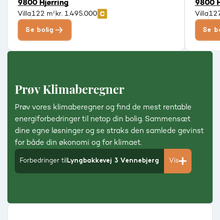
9800 Hjørring
9800 H
Villa
122 m²
kr. 1.495.000
Villa
12
Se bolig
Se b
Prøv Klimaberegner
Prøv vores klimaberegner og find de mest rentable
energiforbedringer til netop din bolig. Sammensæt
dine egne løsninger og se straks den samlede gevinst
for både din økonomi og for klimaet.
Forbedringer til
Lyngbakkevej 3 Vennebjerg
Vis