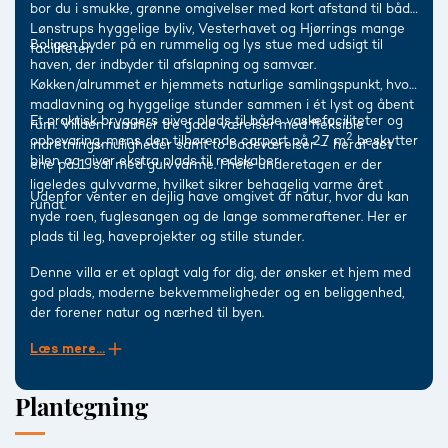
bor du i smukke, grønne omgivelser med kort afstand til både
Lønstrups hyggelige byliv, Vesterhavet og Hjørrings mange
Boligen byder på en rummelig og lys stue med udsigt til
faciliteter.
haven, der indbyder til afslapning og samvær.
Køkken/alrummet er hjemmets naturlige samlingspunkt, hvor
madlavning og hyggelige stunder sammen i ét lyst og åbent
Et praktisk bryggers giver plads til både vaskefaciliteter og
rum. Villaen rummer tre gode værelser med fleksible
2
opbevaring, mens den tilhørende carport på 27 m
beskytter
indretningsmuligheder samt to badeværelser – heraf det
bilen og giver ekstra plads til redskaber.
ene på 1. sal med gulvvarme. I hele underetagen er der
ligeledes gulvvarme, hvilket sikrer behagelig varme året
Udenfor venter en dejlig have omgivet af natur, hvor du kan
rundt.
nyde roen, fuglesangen og de lange sommeraftener. Her er
plads til leg, haveprojekter og stille stunder.
Denne villa er et oplagt valg for dig, der ønsker et hjem med
god plads, moderne bekvemmeligheder og en beliggenhed,
der forener natur og nærhed til byen.
Læs mere...
Plantegning