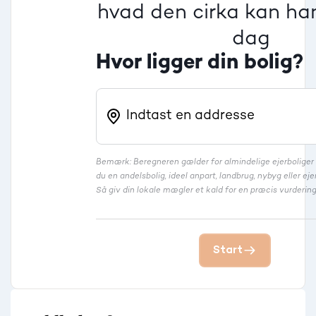
hvad den cirka kan han
dag
Hvor ligger din bolig?
Bemærk: Beregneren gælder for almindelige ejerbolige
du en andelsbolig, ideel anpart, landbrug, nybyg eller 
Så giv din lokale mægler et kald for en præcis vurdering
Start