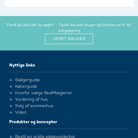
Fandt du ikke det du søgte? - Opret dig som bruger og få mere ud af din
boligsøgning
OPRET BRUGER
Nyttige links
Sælgerguide
Køberguide
Hvorfor vælge RealMæglerne
Vurdering af hus
Salg af sommerhus
Viden
Produkter og koncepter
Bestil en gratis salgsvurdering