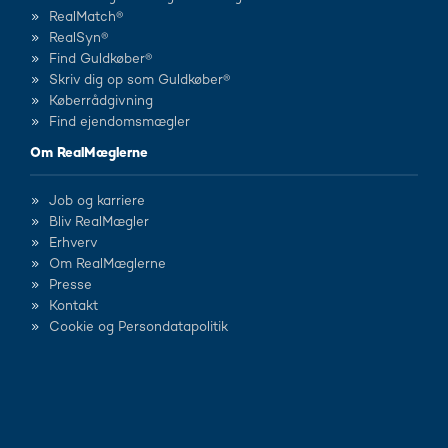
RealMatch®
RealSyn®
Find Guldkøber®
Skriv dig op som Guldkøber®
Køberrådgivning
Find ejendomsmægler
Om RealMæglerne
Job og karriere
Bliv RealMægler
Erhverv
Om RealMæglerne
Presse
Kontakt
Cookie og Persondatapolitik