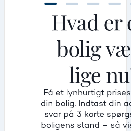
Hvad er 
bolig v
Mellem
Mellem
Mellem
lige nu
Mindre god
Mindre god
Mindre god
Få et lynhurtigt prise
Villa
din bolig. Indtast din 
Beregner pris
Dårlig
Dårlig
Dårlig
svar på 3 korte spør
boligens stand – så vis
Rækkehus