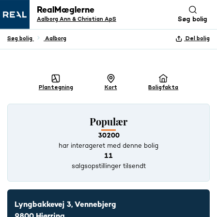
RealMæglerne
Aalborg Ann & Christian ApS
Søg bolig
Søg bolig
Aalborg
Del bolig
+ 26 BILLEDER
Plantegning
Kort
Boligfakta
Populær
30200
har interageret med denne bolig
11
salgsopstillinger tilsendt
Lyngbakkevej 3, Vennebjerg
9800 Hjørring