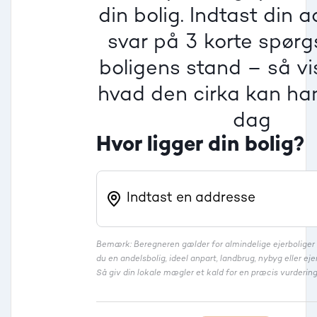
Villa
din bolig. Indtast din 
Beregner pris
Dårlig
Dårlig
Dårlig
svar på 3 korte spør
boligens stand – så vis
Rækkehus
hvad den cirka kan han
dag
Hvor ligger din bolig?
Bemærk: Beregneren gælder for almindelige ejerbolige
du en andelsbolig, ideel anpart, landbrug, nybyg eller 
Så giv din lokale mægler et kald for en præcis vurdering