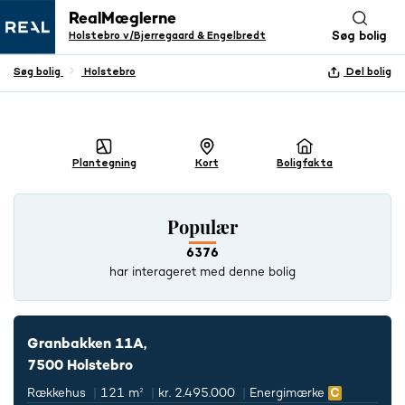
RealMæglerne
Holstebro v/Bjerregaard & Engelbredt
Søg bolig
Søg bolig
Holstebro
Del bolig
+ 27 BILLEDER
Plantegning
Kort
Boligfakta
Populær
6376
har interageret med denne bolig
Granbakken 11A,
7500 Holstebro
Rækkehus
121 m²
kr. 2.495.000
Energimærke