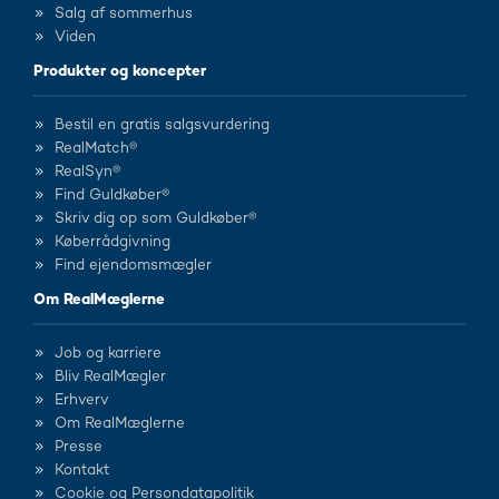
Salg af sommerhus
Viden
Produkter og koncepter
Bestil en gratis salgsvurdering
RealMatch®
RealSyn®
Find Guldkøber®
Skriv dig op som Guldkøber®
Køberrådgivning
Find ejendomsmægler
Om RealMæglerne
Job og karriere
Bliv RealMægler
Erhverv
Om RealMæglerne
Presse
Kontakt
Cookie og Persondatapolitik