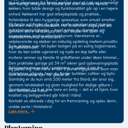
Huset imponerer fra første øjekast med et lyst og rummeligt
den særligt velegnet til modne par eller den lille familie.
køkken, hvor både design og funktionalitet går op i en højere
enhed. Køkkenet har god arbejdsplads og praktisk
forbindelse til den hyggelige spisestue, som smukt smelter
På første sal finder du gode, reelle værelser med mange
sammen med opholdsstuen. Her strømmer dagslyset ind
indretningsmuligheder – hvad enten du drømmer om
gennem store vinduespartier, der skaber en åben og
soveværelse, kontor eller hobbyrum. Værelserne er
imødekommende atmosfære.
velplacerede og skaber en naturlig opdeling mellem privatliv
Som prikken over i’et byder boligen på en solrig tagterrasse,
og fællesarealer.
hvor du kan sidde ugeneret og nyde en kop kaffe eller
invitere venner og familie til grillaftener under åben himmel.
2
Den praktiske garage på 39 m
sikrer god opbevaringsplads
Beliggenheden er helt i særklasse – under 1 km fra
og parkering. Ydermere er der 3 parkeringspladser, som man
Holstebros gågade, hvor du finder butikker, caféer og byliv.
som kommende ejer får glæde af.
Samtidig er du kun små 100 meter fra Storå, der snor sig
gennem landskabet og giver mulighed for dejlige gåture i
Granbakken 11A er ikke bare en bolig – det er et hjem, hvor
den fantastiske natur.
kvalitet og beliggenhed går hånd i hånd.
Kontakt os allerede i dag for en fremvisning, og oplev denne
unikke perle i Holstebro!
Læs mere...
Plantegning