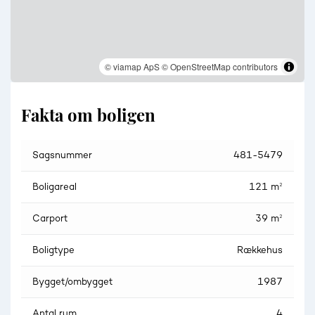
© viamap ApS
© OpenStreetMap contributors
Fakta om boligen
Sagsnummer
481-5479
Boligareal
121 m²
Carport
39 m²
Boligtype
Rækkehus
Bygget/ombygget
1987
Antal rum
4