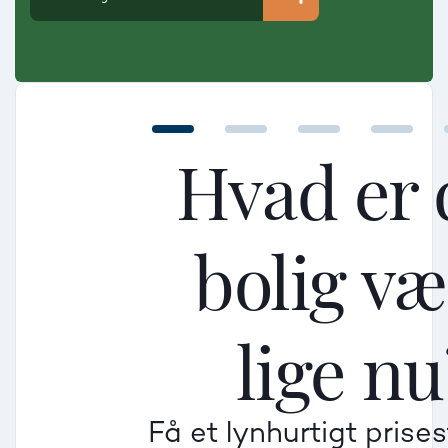
Hvad er 
bolig v
Mellem
Mellem
Mellem
lige nu
Mindre god
Mindre god
Mindre god
Få et lynhurtigt prise