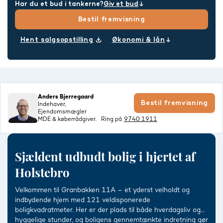
Har du et bud i tankerne?
Giv et bud
Bestil fremvisning
Hent salgsopstilling
Økonomi & lån
Anders Bjerregaard
Bestil fremvisning
Indehaver,
Ejendomsmægler
MDE & køberrådgiver.
Ring på
9740 1911
Sjældent udbudt bolig i hjertet af
Holstebro
Velkommen til Granbakken 11A – et yderst velholdt og
indbydende hjem med 121 veldisponerede
boligkvadratmeter. Her er der plads til både hverdagsliv og
hyggelige stunder, og boligens gennemtænkte indretning gør