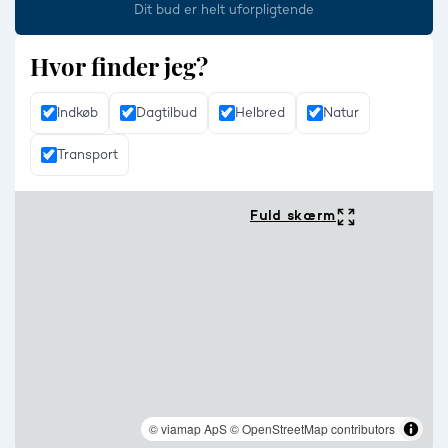
Dit bud er helt uforpligtende
Hvor finder jeg?
Indkøb
Dagtilbud
Helbred
Natur
Transport
Fuld skærm
© viamap ApS
© OpenStreetMap contributors