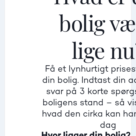
bolig v
Mellem
Mellem
Mellem
lige nu
Mindre god
Mindre god
Mindre god
Få et lynhurtigt prise
Villa
din bolig. Indtast din 
Beregner pris
Dårlig
Dårlig
Dårlig
svar på 3 korte spør
boligens stand – så vis
Rækkehus
hvad den cirka kan han
dag
Hvor ligger din bolig?