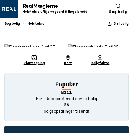
RealMæglerne
Holstebro v/Bjerregaard & Engelbredt
Søg bolig
Søg bolig
Holstebro
Del bolig
+ 24 BILLEDER
Plantegning
Kort
Boligfakta
Populær
8111
har interageret med denne bolig
26
salgsopstillinger tilsendt