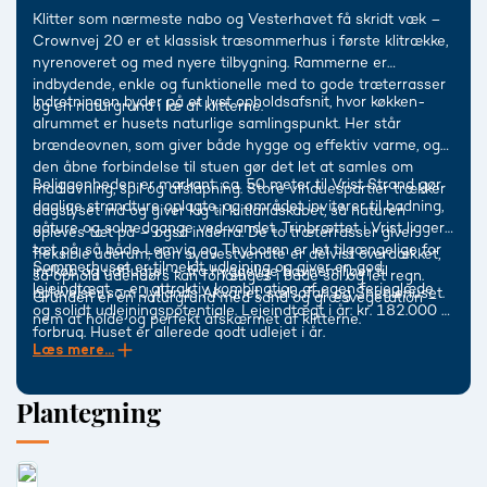
Klitter som nærmeste nabo og Vesterhavet få skridt væk –
Crownvej 20 er et klassisk træsommerhus i første klitrække,
nyrenoveret og med nyere tilbygning. Rammerne er
indbydende, enkle og funktionelle med to gode træterrasser
Indretningen byder på et lyst opholdsafsnit, hvor køkken-
og en naturgrund i læ af klitterne.
alrummet er husets naturlige samlingspunkt. Her står
brændeovnen, som giver både hygge og effektiv varme, og
den åbne forbindelse til stuen gør det let at samles om
Beliggenheden er markant: ca. 50 meter til Vrist Strand gør
madlavning, spil og afslapning. Store vinduespartier trækker
daglige strandture oplagte, og området inviterer til badning,
dagslyset ind og giver kig til klitlandskabet, så naturen
gåture og solnedgange ved vandet. Trinbrættet i Vrist ligger
opleves tæt på – også indefra. De to træterrasser giver
tæt på, så både Lemvig og Thyborøn er let tilgængelige for
fleksible uderum; den sydvestvendte er delvist overdækket,
Sommerhuset er tilmeldt udlejning og giver en god
indkøb og udflugter – fra hyggelige havnemiljøer til
så ophold udendørs kan forlænges i både sol og let regn.
lejeindtægt – en attraktiv kombination af egen ferieglæde
oplevelser som Jyllands Akvariet, sælsafari og Sneglehuset.
Grunden er en naturgrund med sand og græsvegetation –
og solidt udlejningspotentiale. Lejeindtægt i år: kr. 182.000 +
nem at holde og perfekt afskærmet af klitterne.
forbrug. Huset er allerede godt udlejet i år.
Læs mere...
Plantegning