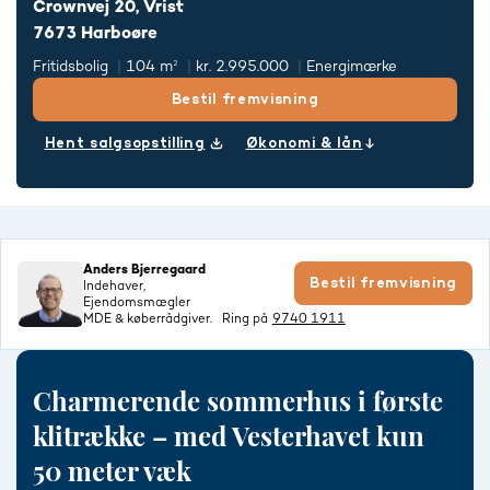
Crownvej 20, Vrist
7673 Harboøre
Fritidsbolig
104 m²
kr. 2.995.000
Energimærke
Bestil fremvisning
Hent salgsopstilling
Økonomi & lån
Anders Bjerregaard
Bestil fremvisning
Indehaver,
Ejendomsmægler
MDE & køberrådgiver.
Ring på
9740 1911
Char­me­ren­de sommerhus i første
klitrække – med Ve­ster­ha­vet kun
50 meter væk