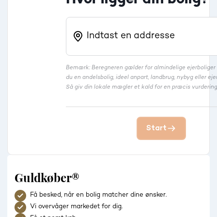
Bemærk: Beregneren gælder for almindelige ejerbolige
du en andelsbolig, ideel anpart, landbrug, nybyg eller 
Så giv din lokale mægler et kald for en præcis vurdering
Start
Guldkøber®
Få besked, når en bolig matcher dine ønsker.
Vi overvåger markedet for dig.