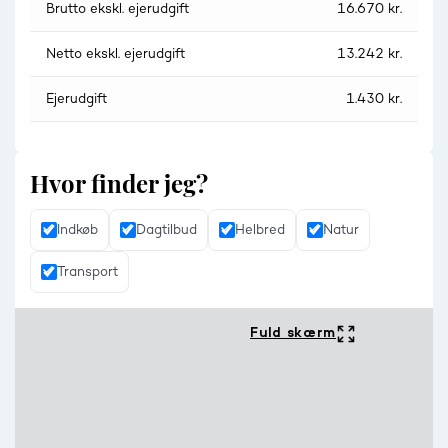
Brutto ekskl. ejerudgift
16.670 kr.
Netto ekskl. ejerudgift
13.242 kr.
Ejerudgift
1.430 kr.
Hvor finder jeg?
Indkøb
Dagtilbud
Helbred
Natur
Transport
Fuld skærm