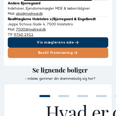
Anders Bjerregaard
Indehaver, Ejendomsmægler MDE & køberrådgiver.
Mail:
aba@mailreal.dk
RealMæglerne Holstebro v/Bjerregaard & Engelbredt
Jeppe Schous Gade 4, 7500 Holstebro
Mail:
7500@mailreal.dk
Tlf:
9740 1911
Vis mæglerens side
Bestil fremvisning
Se lignende boliger
- måske gemmer din drømmebolig sig her?
Hvad er 