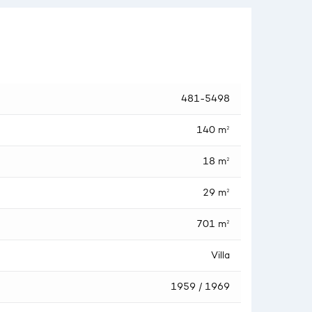
481-5498
140 m²
18 m²
29 m²
701 m²
Villa
1959 / 1969