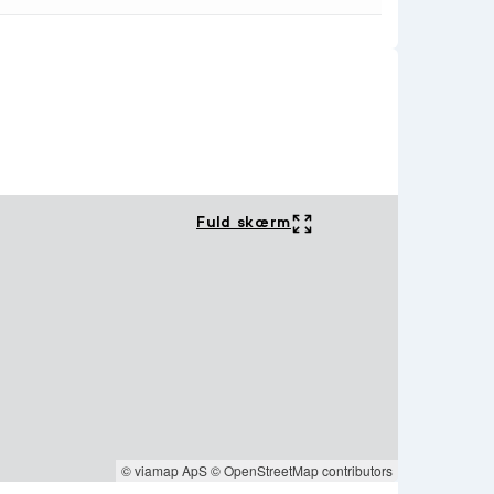
Fuld skærm
© viamap ApS
© OpenStreetMap contributors