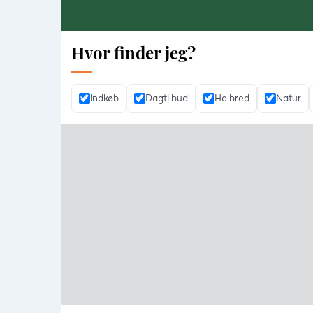
Hvor finder jeg?
Indkøb
Dagtilbud
Helbred
Natur