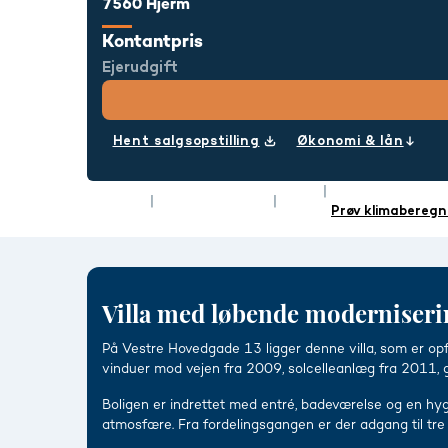
7560 Hjerm
Kontantpris
Ejerudgift
Hent salgsopstilling
Økonomi & lån
Rum
6
Energimærke
Type
Villa
Boligareal
140 m²
Prøv klimaberegn
Villa med løbende moderniseri
På Vestre Hovedgade 13 ligger denne villa, som er o
vinduer mod vejen fra 2009, solcelleanlæg fra 2011,
Boligen er indrettet med entré, badeværelse og en hy
atmosfære. Fra fordelingsgangen er der adgang til tre