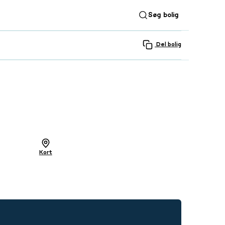
Søg bolig
Del bolig
SE ALLE 32 BILLEDER
Kort