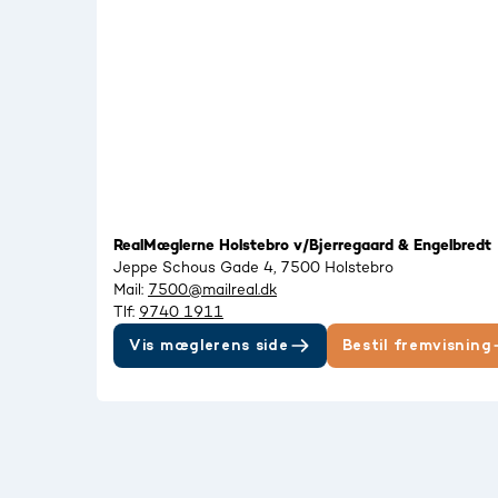
RealMæglerne Holstebro v/Bjerregaard & Engelbredt
Jeppe Schous Gade 4, 7500 Holstebro
Mail:
7500@mailreal.dk
Tlf:
9740 1911
Vis mæglerens side
Bestil fremvisning