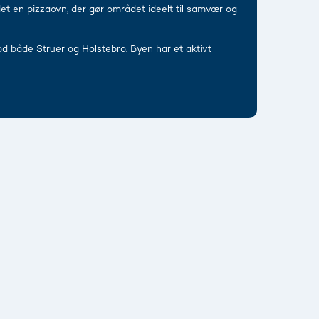
et en pizzaovn, der gør området ideelt til samvær og
mod både Struer og Holstebro. Byen har et aktivt