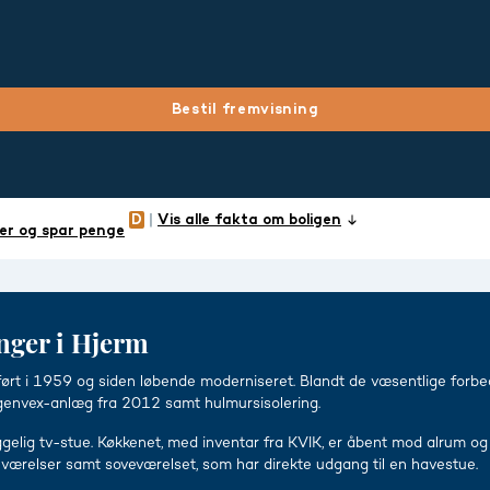
Bestil fremvisning
Vis alle fakta om boligen
er og spar penge
nger i Hjerm
pført i 1959 og siden løbende moderniseret. Blandt de væsentlige fo
 genvex-anlæg fra 2012 samt hulmursisolering.
ggelig tv-stue. Køkkenet, med inventar fra KVIK, er åbent mod alrum o
 værelser samt soveværelset, som har direkte udgang til en havestue.