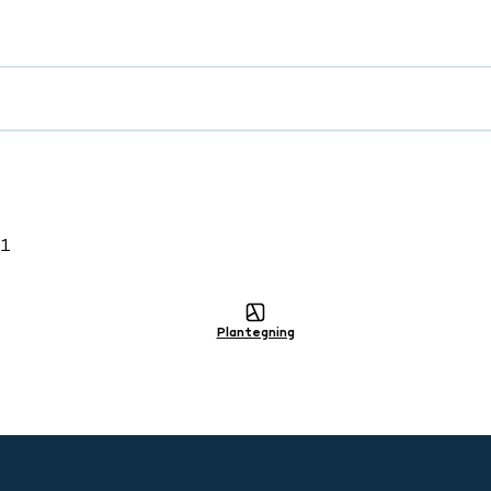
lig
11
Plantegning