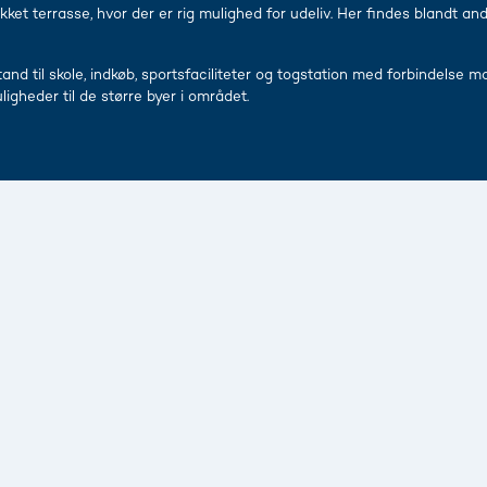
t terrasse, hvor der er rig mulighed for udeliv. Her findes blandt and
tand til skole, indkøb, sportsfaciliteter og togstation med forbindelse 
igheder til de større byer i området.