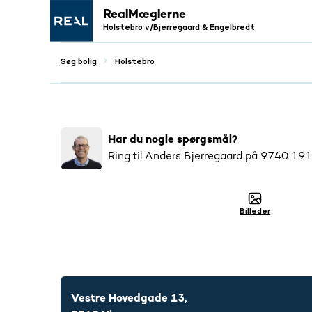
RealMæglerne
Holstebro v/Bjerregaard & Engelbredt
Søg bolig
Holstebro
Populær
3012
har interageret med denne bo
Har du nogle spørgsmål?
Ring til
Anders Bjerregaard
på
9740 19
Billeder
9740 1911
Vestre Hovedgade 13,