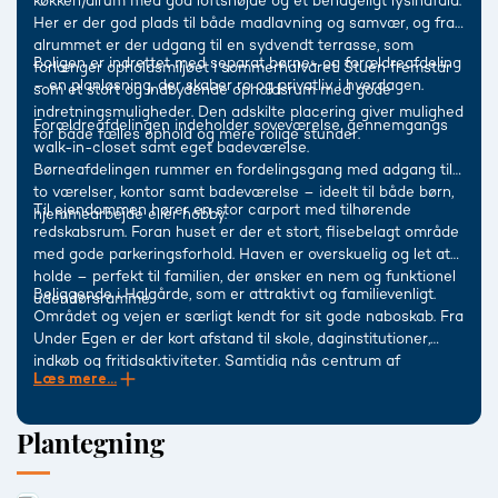
køkken/alrum med god loftshøjde og et behageligt lysindfald.
Her er der god plads til både madlavning og samvær, og fra
alrummet er der udgang til en sydvendt terrasse, som
Boligen er indrettet med separat børne- og forældreafdeling
forlænger opholdsmiljøet i sommerhalvåret. Stuen fremstår
– en planløsning, der skaber ro og privatliv i hverdagen.
som et stort og indbydende opholdsrum med gode
indretningsmuligheder. Den adskilte placering giver mulighed
Forældreafdelingen indeholder soveværelse, gennemgangs
for både fælles ophold og mere rolige stunder.
walk-in-closet samt eget badeværelse.
Børneafdelingen rummer en fordelingsgang med adgang til
to værelser, kontor samt badeværelse – ideelt til både børn,
Til ejendommen hører en stor carport med tilhørende
hjemmearbejde eller hobby.
redskabsrum. Foran huset er der et stort, flisebelagt område
med gode parkeringsforhold. Haven er overskuelig og let at
holde – perfekt til familien, der ønsker en nem og funktionel
Beliggende i Halgårde, som er attraktivt og familievenligt.
udendørsramme.
Området og vejen er særligt kendt for sit gode naboskab. Fra
Under Egen er der kort afstand til skole, daginstitutioner,
indkøb og fritidsaktiviteter. Samtidig nås centrum af
Læs mere...
Holstebro inden for få minutters kørsel, hvilket giver en ideel
kombination af roligt villakvarter og nem adgang til byens
faciliteter.
Plantegning