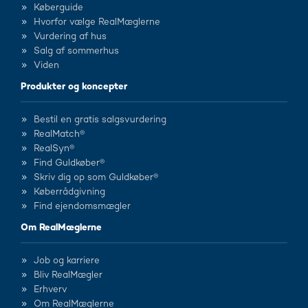
Køberguide
Hvorfor vælge RealMæglerne
Vurdering af hus
Salg af sommerhus
Viden
Produkter og koncepter
Bestil en gratis salgsvurdering
RealMatch®
RealSyn®
Find Guldkøber®
Skriv dig op som Guldkøber®
Køberrådgivning
Find ejendomsmægler
Om RealMæglerne
Job og karriere
Bliv RealMægler
Erhverv
Om RealMæglerne