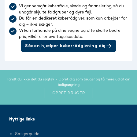
Vi gennemgår købsaftale, skøde og finansiering, så du
undgår skjulte faldgruber og dyre fejl.
Du får en dedikeret køberrådgiver, som kun arbejder for
dig – ikke sælger.
Vi kan forhandle på dine vegne og ofte skaffe bedre
pris, vilkår eller overtagelsesdato.
Sådan hjælper køberrådgivning dig
Fandt du ikke det du søgte? - Opret dig som bruger og få mere ud af din
boligsøgning
OPRET BRUGER
Nyttige links
Sælgerguide