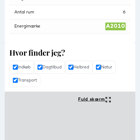
Antal rum
6
Energimærke
Hvor finder jeg?
Indkøb
Dagtilbud
Helbred
Natur
Transport
Fuld skærm