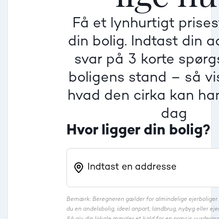
Få et lynhurtigt prise
Villa
din bolig. Indtast din 
Beregner pris
Dårlig
Dårlig
Dårlig
svar på 3 korte spør
boligens stand – så vis
Rækkehus
hvad den cirka kan han
dag
Hvor ligger din bolig?
Bemærk: Beregneren gælder for almindelige ejerbolige
du en andelsbolig, ideel anpart, landbrug, nybyg eller 
Så giv din lokale mægler et kald for en præcis vurdering