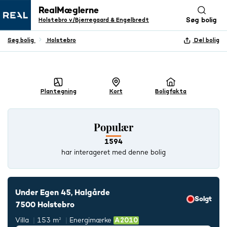
RealMæglerne
Holstebro v/Bjerregaard & Engelbredt
Søg bolig
Søg bolig
Holstebro
Del bolig
+ 28 BILLEDER
Plantegning
Kort
Boligfakta
Populær
1594
har interageret med denne bolig
Under Egen 45, Halgårde
Solgt
7500 Holstebro
Villa
153 m²
Energimærke