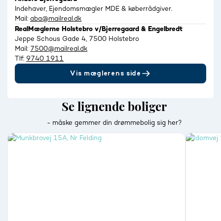
Indehaver, Ejendomsmægler MDE & køberrådgiver.
Mail:
aba@mailreal.dk
RealMæglerne Holstebro v/Bjerregaard & Engelbredt
Jeppe Schous Gade 4, 7500 Holstebro
Mail:
7500@mailreal.dk
Tlf:
9740 1911
Vis mæglerens side
Se lignende boliger
- måske gemmer din drømmebolig sig her?