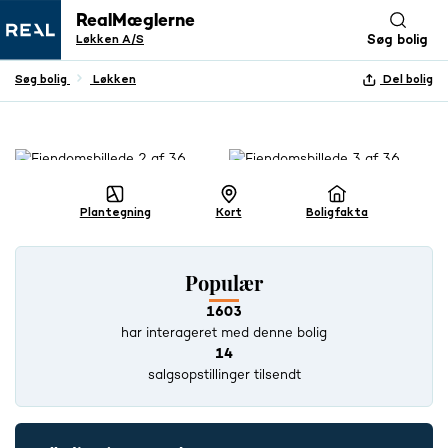
RealMæglerne
Løkken A/S
Søg bolig
Søg bolig
Løkken
Del bolig
+ 35 BILLEDER
Plantegning
Kort
Boligfakta
Populær
1603
har interageret med denne bolig
14
salgsopstillinger tilsendt