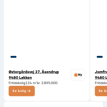
Østergårdsvej 27, Åsendrup
Jomfru
Ny
9480 Løkken
9480 
Fritidsbolig
124 m²
kr. 2.895.000
Fritidsb
Se bolig
Se b