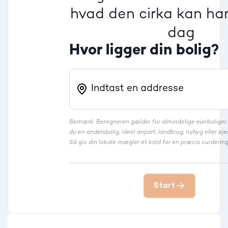
Rækkehus
hvad den cirka kan han
dag
Hvor ligger din bolig?
Bemærk: Beregneren gælder for almindelige ejerbolige
du en andelsbolig, ideel anpart, landbrug, nybyg eller 
Så giv din lokale mægler et kald for en præcis vurdering
Start