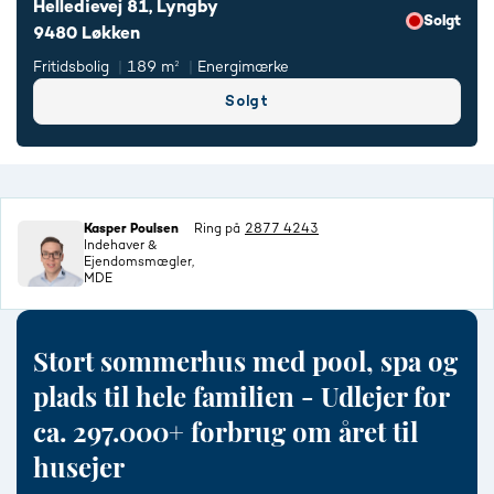
Helledievej 81, Lyngby
Solgt
9480 Løkken
Fritidsbolig
189 m²
Energimærke
Solgt
Kasper Poulsen
Ring på
2877 4243
Indehaver &
Ejendomsmægler,
MDE
Stort sommerhus med pool, spa og
plads til hele familien - Udlejer for
ca. 297.000+ forbrug om året til
husejer