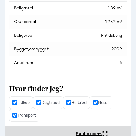
Boligareal
189 m²
Grundareal
1932 m²
Boligtype
Fritidsbolig
Bygget/ombygget
2009
Antal rum
6
Hvor finder jeg?
Indkøb
Dagtilbud
Helbred
Natur
Transport
Fuld skærm