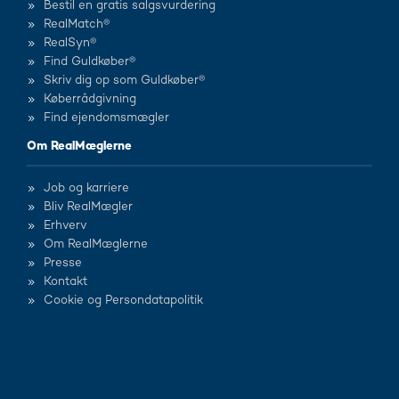
Bestil en gratis salgsvurdering
RealMatch®
RealSyn®
Find Guldkøber®
Skriv dig op som Guldkøber®
Køberrådgivning
Find ejendomsmægler
Om RealMæglerne
Job og karriere
Bliv RealMægler
Erhverv
Om RealMæglerne
Presse
Kontakt
Cookie og Persondatapolitik