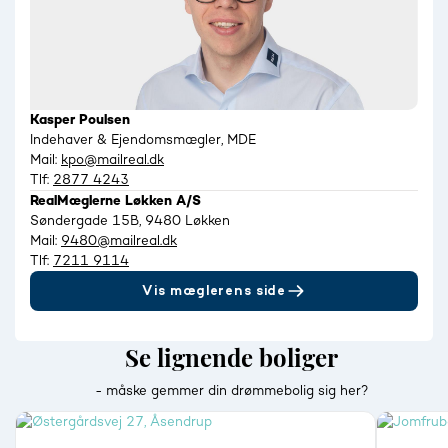
Kasper Poulsen
Indehaver & Ejendomsmægler, MDE
Mail:
kpo@mailreal.dk
Tlf:
2877 4243
RealMæglerne Løkken A/S
Søndergade 15B, 9480 Løkken
Mail:
9480@mailreal.dk
Tlf:
7211 9114
Vis mæglerens side
Se lignende boliger
- måske gemmer din drømmebolig sig her?