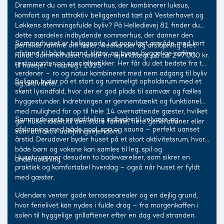
Drømmer du om et sommerhus, der kombinerer luksus,
komfort og en attraktiv beliggenhed tæt på Vesterhavet og
Løkkens stemningsfulde byliv? På Helledievej 81 finder du
dette særdeles indbydende sommerhus, der danner den
Sommerhuset er beliggende i et populært område med kort
perfekte ramme om ferier, weekender og afslapning året
afstand til både strand, klitter og byens hyggelige caféer,
rundt. Sommerhuset havde en lejeindtægt på ca. 297.000 kr.
restauranter og specialbutikker. Her får du det bedste fra to
til husejer + forbrug i 2025.
verdener – ro og natur kombineret med nem adgang til byliv
Boligen byder på et stort og rummeligt opholdsrum med et
og aktiviteter.
skønt lysindfald, hvor der er god plads til samvær og fælles
hyggestunder. Indretningen er gennemtænkt og funktionel
med mulighed for op til hele 14 overnattende gæster, hvilket
Sommerhusets poolafdeling indbyder til velvære og
gør huset ideelt til den store familie, flere generationer eller
afslapning med både pool, spa og sauna – perfekt uanset
som attraktiv udlejningsejendom.
årstid. Derudover byder huset på et stort aktivitetsrum, hvor
både børn og voksne kan samles til leg, spil og
Huset rummer desuden to badeværelser, som sikrer en
underholdning.
praktisk og komfortabel hverdag – også når huset er fyldt
med gæster.
Udendørs venter gode terrassearealer og en dejlig grund,
hvor ferielivet kan nydes i fulde drag – fra morgenkaffen i
solen til hyggelige grillaftener efter en dag ved stranden.