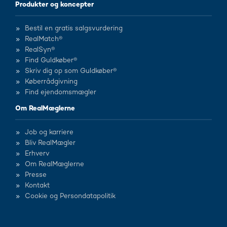
Produkter og koncepter
Bestil en gratis salgsvurdering
RealMatch®
RealSyn®
Find Guldkøber®
Skriv dig op som Guldkøber®
Køberrådgivning
Find ejendomsmægler
Om RealMæglerne
Job og karriere
Bliv RealMægler
Erhverv
Om RealMæglerne
Presse
Kontakt
Cookie og Persondatapolitik