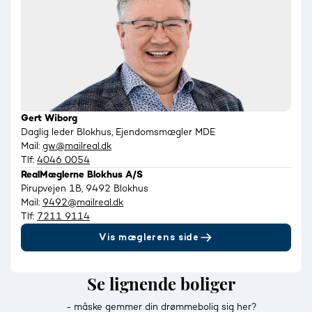
Gert Wiborg
Daglig leder Blokhus, Ejendomsmægler MDE
Mail:
gw@mailreal.dk
Tlf:
4046 0054
RealMæglerne Blokhus A/S
Pirupvejen 1B, 9492 Blokhus
Mail:
9492@mailreal.dk
Tlf:
7211 9114
Vis mæglerens side
Se lignende boliger
- måske gemmer din drømmebolig sig her?