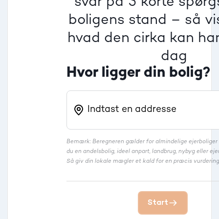
svar på 3 korte spør
boligens stand – så vis
Rækkehus
hvad den cirka kan han
dag
Hvor ligger din bolig?
Bemærk: Beregneren gælder for almindelige ejerbolige
du en andelsbolig, ideel anpart, landbrug, nybyg eller 
Så giv din lokale mægler et kald for en præcis vurdering
Start