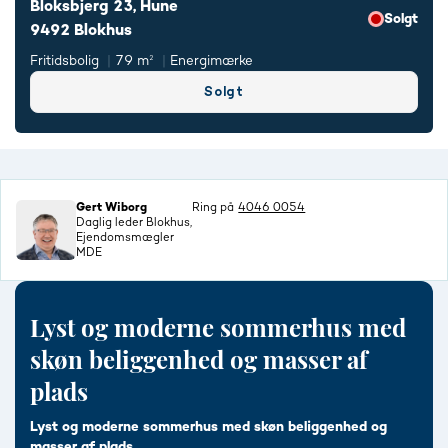
Bloksbjerg 23, Hune
Solgt
9492 Blokhus
Fritidsbolig
79 m²
Energimærke
Solgt
Gert Wiborg
Ring på
4046 0054
Daglig leder Blokhus,
Ejendomsmægler
MDE
Lyst og moderne sommerhus med
skøn beliggenhed og masser af
plads
Lyst og moderne sommerhus med skøn beliggenhed og
masser af plads