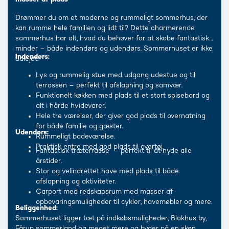
Drømmer du om et moderne og rummeligt sommerhus, der
kan rumme hele familien og lidt til? Dette charmerende
sommerhus har alt, hvad du behøver for at skabe fantastiske
minder – både indendørs og udendørs. Sommerhuset er ikke
Indendørs:
udlejet.
Lys og rummelig stue med udgang udestue og til
terrassen – perfekt til afslapning og samvær.
Funktionelt køkken med plads til et stort spisebord og
alt i hårde hvidevarer.
Hele tre værelser, der giver god plads til overnatning
for både familie og gæster.
Udendørs:
Rummeligt badeværelse.
Praktisk entre med god plads til overtøj.
Fantastisk træterrasse – perfekt til at nyde alle
årstider.
Stor og velindrettet have med plads til både
afslapning og aktiviteter.
Carport med redskabsrum med masser af
opbevaringsmuligheder til cykler, havemøbler og mere.
Beliggenhed:
Sommerhuset ligger tæt på indkøbsmuligheder, Blokhus by,
Fårup sommerland og meget mere og byder på en skøn