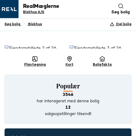
RealMæglerne
Blokhus A/S
Søg bolig
Søg bolig
Blokhus
Del bolig
+ 25 BILLEDER
Plantegning
Kort
Boligfakta
Populær
3546
har interageret med denne bolig
12
salgsopstillinger tilsendt