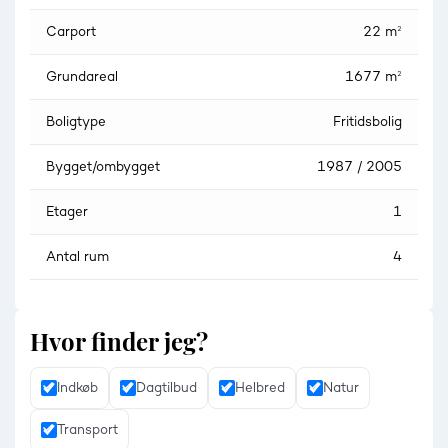
Carport
22 m²
Grundareal
1677 m²
Boligtype
Fritidsbolig
Bygget/ombygget
1987 / 2005
Etager
1
Antal rum
4
Hvor finder jeg?
Indkøb
Dagtilbud
Helbred
Natur
Transport