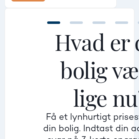
Hvad er 
bolig v
Mellem
Mellem
Mellem
lige nu
Mindre god
Mindre god
Mindre god
Få et lynhurtigt prise
Villa
din bolig. Indtast din 
Beregner pris
Dårlig
Dårlig
Dårlig