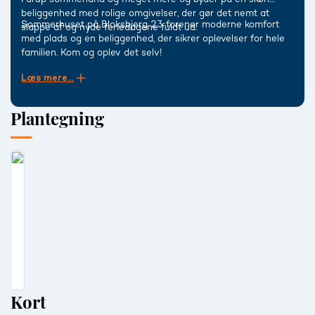
beliggenhed med rolige omgivelser, der gør det nemt at
Sommerhuset på Bloksbjerg 23 forener moderne komfort
slappe af og nyde feriedagene fuldt ud.
med plads og en beliggenhed, der sikrer oplevelser for hele
familien. Kom og oplev det selv!
Læs mere...
Plantegning
Kort