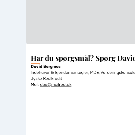
Har du spørgsmål? Spørg Davi
David Bergmos
Indehaver & Ejendomsmægler, MDE, Vurderingskonsul
Jyske Realkredit
Mail:
dbe@mailreal.dk