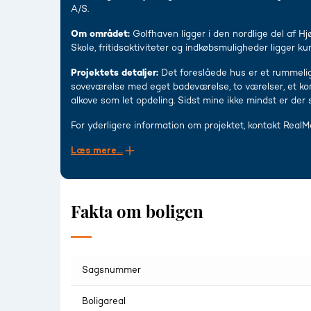
A/S.
Om området:
Golfhaven ligger i den nordlige del af Hj
Skole, fritidsaktiviteter og indkøbsmuligheder ligger k
Projektets detaljer:
Det foreslåede hus er et rummelig
soveværelse med eget badeværelse, to værelser, et ko
alkove som let opdeling. Sidst mine ikke mindst er der 
For yderligere information om projektet, kontakt Real
Læs mere...
Fakta om boligen
Sagsnummer
Boligareal