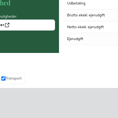
ghed
Udbetaling
Brutto ekskl. ejerudgift
muligheder
ner
Netto ekskl. ejerudgift
Ejerudgift
Transport