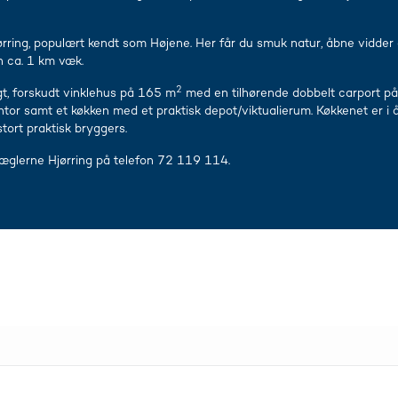
ørring, populært kendt som Højene. Her får du smuk natur, åbne vidder 
un ca. 1 km væk.
2
t, forskudt vinklehus på 165 m
med en tilhørende dobbelt carport p
ntor samt et køkken med et praktisk depot/viktualierum. Køkkenet er i
stort praktisk bryggers.
Mæglerne Hjørring på telefon 72 119 114.