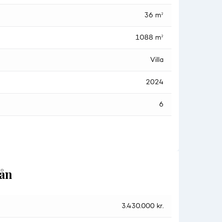
36 m²
1088 m²
Villa
2024
6
lån
3.430.000 kr.