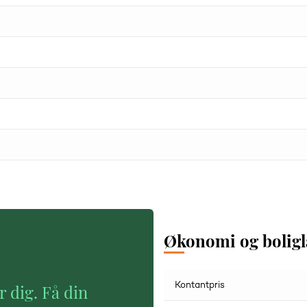
Økonomi og bolig
Kontantpris
r dig. Få din