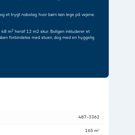
og et trygt nabolag, hvor børn kan lege på vejene.
2
å 48 m
heraf 12 m2 skur. Boligen inkluderer et
 åben forbindelse med stuen, dog med en hyggelig
487-3362
165 m²