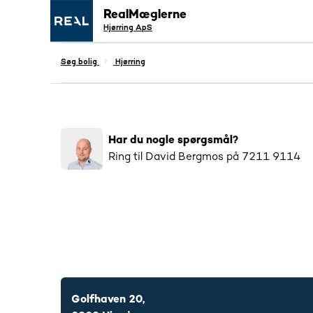
RealMæglerne
Hjørring ApS
Søg bolig
Hjørring
Populær
4577
har interageret med denne bo
Har du nogle spørgsmål?
Ring til
David Bergmos
på
7211 9114
7211 9114
Golfhaven 20,