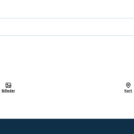
lig
Billeder
Kort