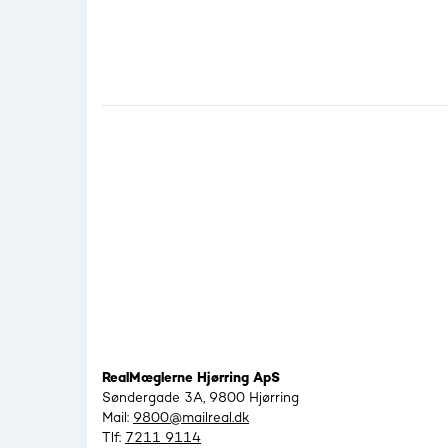
RealMæglerne Hjørring ApS
Søndergade 3A, 9800 Hjørring
Mail:
9800@mailreal.dk
Tlf:
7211 9114