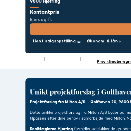
9800 Hjørring
Kontantpris
Ejerudgift
Hent salgsopstilling
Økonomi & lån
Rum
6
Energimærke
Type
Villa
Boligareal
165 m²
Prøv klimaberegn
Unikt projektforslag i Golfhave
Projektforslag fra Milton A/S – Golfhaven 20, 9800 
Dette unikke projektforslag fra Milton A/S byder på mu
tilpasses efter dine behov i samarbejde med Milton. Når
RealMæglerne Hjørring
formidler udelukkende grunden