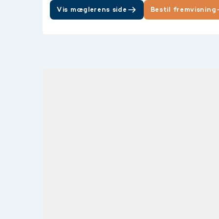
Vis mæglerens side
Bestil fremvisning