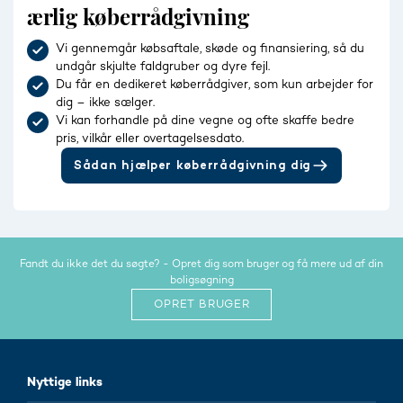
ærlig køberrådgivning
Vi gennemgår købsaftale, skøde og finansiering, så du
undgår skjulte faldgruber og dyre fejl.
Du får en dedikeret køberrådgiver, som kun arbejder for
dig – ikke sælger.
Vi kan forhandle på dine vegne og ofte skaffe bedre
pris, vilkår eller overtagelsesdato.
Sådan hjælper køberrådgivning dig
Fandt du ikke det du søgte? - Opret dig som bruger og få mere ud af din
boligsøgning
OPRET BRUGER
Nyttige links