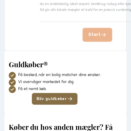
du en andelsbolig, ideel anpart, landbrug, nybyg eller 
Så giv din lokale mægler et kald for en præcis vurdering
Start
Guldkøber®
Få besked, når en bolig matcher dine ønsker.
Vi overvåger markedet for dig.
Få et nemt køb.
Bliv guldkøber
Køber du hos anden mægler? Få