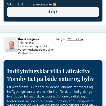
Villa
151 m²
Energimærke
Solgt
David Bergmos
Ring på
7211 9114
Indehaver &
Ejendomsmægler, MDE,
Vurderingskonsulent Jyske
Realkredit
Indflytningsklar villa i attraktive
Tornby tæt på både natur og byliv
På Klitgårdsvej 12 finder du denne løbende renoveret og
indflytningsklare 1-plans villa. Her får du en bolig, der gør
hverdagen let med skole, daginstitutioner, indkøb og
togforbindelse lige i nærheden. Samtidig er du omgivet af
Villaen byder på
151 veludnyttede kvadratmeter med en
Tornbys skønne natur, hvor både skov og strand ligger inden