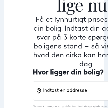
lige nu
Få et lynhurtigt prise
Villa
din bolig. Indtast din 
Beregner pris
Dårlig
Dårlig
Dårlig
svar på 3 korte spør
boligens stand – så vis
Rækkehus
hvad den cirka kan han
dag
Hvor ligger din bolig?
Bemærk: Beregneren gælder for almindelige ejerbolige