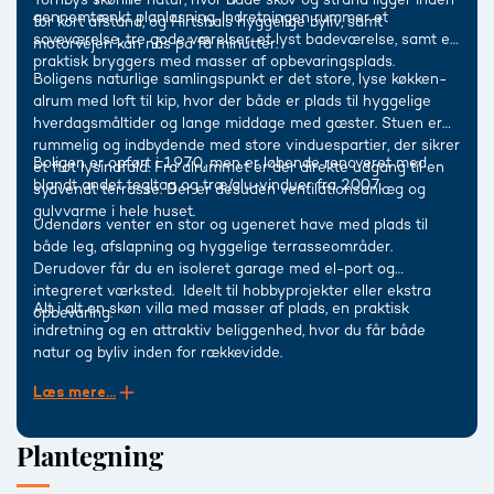
gennemtænkt planløsning. Indretningen rummer et
for kort afstand, og Hirtshals hyggelige byliv, samt
soveværelse, tre gode værelser, et lyst badeværelse, samt et
motorvejen kan nås på få minutter.
praktisk bryggers med masser af opbevaringsplads.
Boligens naturlige samlingspunkt er det store, lyse køkken-
alrum med loft til kip, hvor der både er plads til hyggelige
hverdagsmåltider og lange middage med gæster. Stuen er
rummelig og indbydende med store vinduespartier, der sikrer
Boligen er opført i 1970, men er løbende renoveret med
et flot lysindfald. Fra alrummet er der direkte udgang til en
blandt andet tegltag og træ/alu-vinduer fra 2007.
sydvendt terrasse. Der er desuden ventilationsanlæg og
gulvvarme i hele huset.
Udendørs venter en stor og ugeneret have med plads til
både leg, afslapning og hyggelige terrasseområder.
Derudover får du en isoleret garage med el-port og
integreret værksted. Ideelt til hobbyprojekter eller ekstra
Alt i alt en skøn villa med masser af plads, en praktisk
opbevaring.
indretning og en attraktiv beliggenhed, hvor du får både
natur og byliv inden for rækkevidde.
Læs mere...
Plantegning