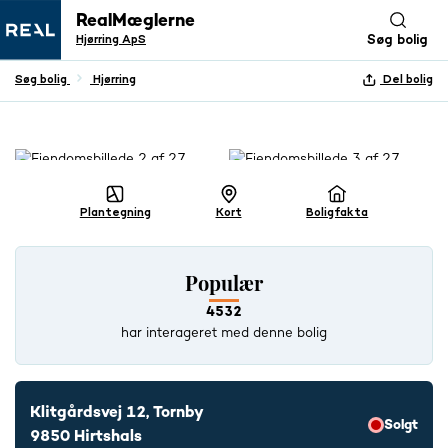
RealMæglerne
Hjørring ApS
Søg bolig
Søg bolig
Hjørring
Del bolig
+ 26 BILLEDER
Plantegning
Kort
Boligfakta
Populær
4532
har interageret med denne bolig
Klitgårdsvej 12, Tornby
Solgt
9850 Hirtshals