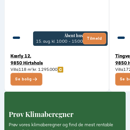
Åbent hus
Tilmeld
15. aug.
kl. 10:00 - 15:00
Kærly 12,
Tingve
9850 Hirtshals
9850 H
Villa
118 m²
kr. 1.295.000
Villa
17
Se bolig
Se b
Prøv Klimaberegner
Prøv vores klimaberegner og find de mest rentable