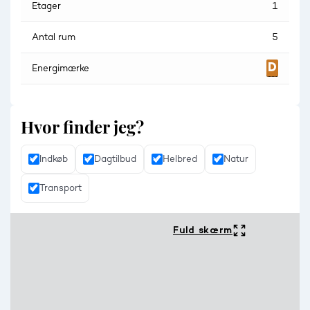
Etager
1
Antal rum
5
Energimærke
Hvor finder jeg?
Indkøb
Dagtilbud
Helbred
Natur
Transport
Fuld skærm