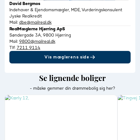
David Bergmos
Indehaver & Ejendomsmægler, MDE, Vurderingskonsulent
Jyske Realkredit
Mail:
dbe@mailreal.dk
RealMæglerne Hjørring ApS
Søndergade 3A, 9800 Hjørring
Mail:
9800@mailreal.dk
Tlf:
7211 9114
Vis mæglerens side
Se lignende boliger
- måske gemmer din drømmebolig sig her?