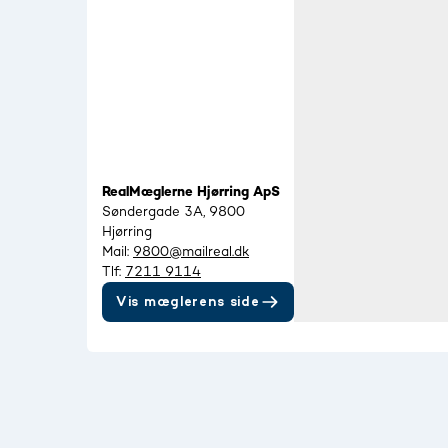
RealMæglerne Hjørring ApS
Søndergade 3A, 9800
Hjørring
Mail:
9800@mailreal.dk
Tlf:
7211 9114
Vis mæglerens side