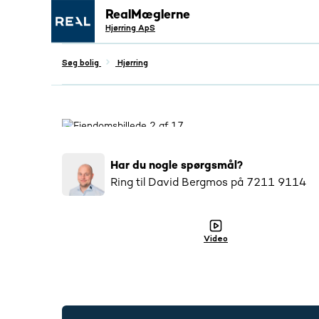
RealMæglerne
Hjørring ApS
Søg bolig
Hjørring
Populær
10
salgsopstillinger tilsendt
Har du nogle spørgsmål?
Ring til
David Bergmos
på
7211 9114
Video
7211 9114