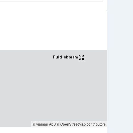
Fuld skærm
© viamap ApS
© OpenStreetMap contributors