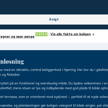
Solgt
Vis alle fakta om boligen
regner og spar penge
anløsning
med en attraktiv, central beliggenhed i Hjørring. Her bor du i gåafsta
 og fleksibel.
nyttet på en funktionel og overskuelig måde. Du bydes velkommen i en e
 indrettet, mens stuen er lys og indbydende med god plads til både oph
ret terrasse, som er orienteret mod syd/vest – perfekt til at nyde sol
else, og planløsningen gør boligen velegnet til både singler, par elle