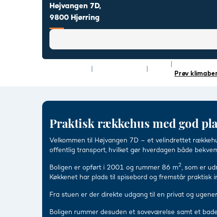
Højvangen 7D,
9800 Hjørring
Rum
3
Energimærke
Type
Rækkehus
Boligareal
86 m²
Prøv klimabe
Praktisk rækkehus med god pl
Velkommen til Højvangen 7D – et velindrettet rækkehus 
offentlig transport, hvilket gør hverdagen både bekvem
2
Boligen er opført i 2001 og rummer 86 m
, som er ud
Køkkenet har plads til spisebord og fremstår praktisk
Fra stuen er der direkte udgang til en privat og ugene
Boligen rummer desuden et soveværelse samt et badevær