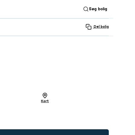
Søg bolig
Del bolig
SE ALLE 16 BILLEDER
Kort