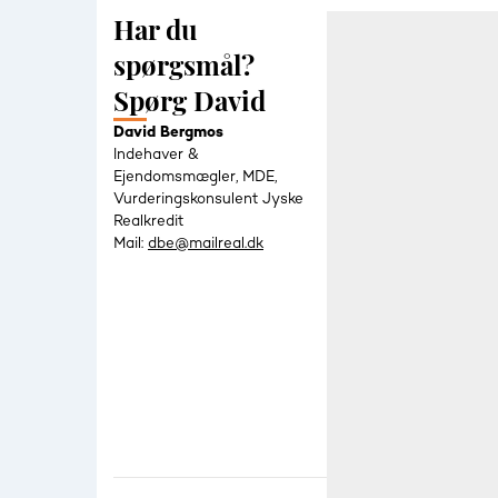
Har du
spørgsmål?
Spørg David
David Bergmos
Indehaver &
Ejendomsmægler, MDE,
Vurderingskonsulent Jyske
Realkredit
Mail:
dbe@mailreal.dk