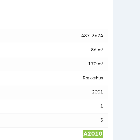
487-3674
86 m²
170 m²
Rækkehus
2001
1
3