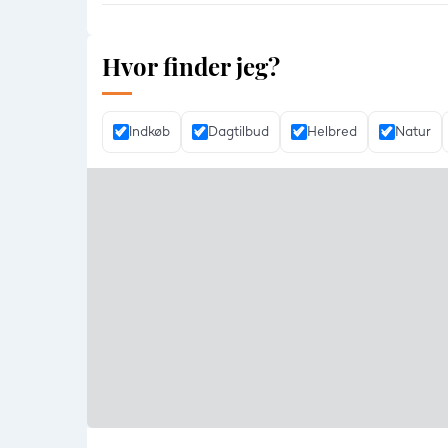
Hvor finder jeg?
Indkøb
Dagtilbud
Helbred
Natur