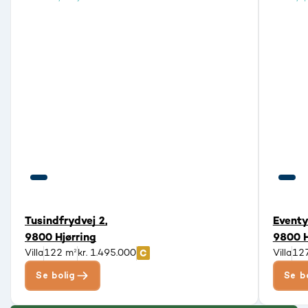
Tusindfrydvej 2,
Eventy
9800 Hjørring
9800 H
Villa
122 m²
kr. 1.495.000
Villa
12
Se bolig
Se b