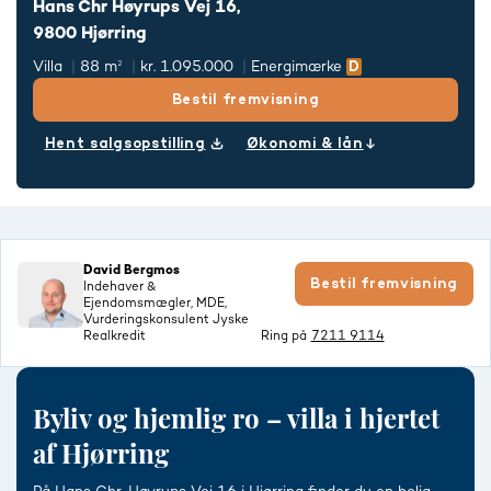
Hans Chr Høyrups Vej 16,
9800 Hjørring
Villa
88 m²
kr. 1.095.000
Energimærke
Bestil fremvisning
Hent salgsopstilling
Økonomi & lån
David Bergmos
Bestil fremvisning
Indehaver &
Ejendomsmægler, MDE,
Vurderingskonsulent Jyske
Realkredit
Ring på
7211 9114
Byliv og hjemlig ro – villa i hjertet
af Hjørring