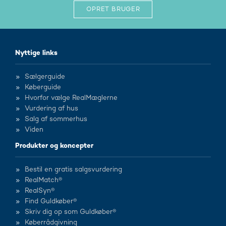
OPRET BRUGER
Nyttige links
Sælgerguide
Køberguide
Hvorfor vælge RealMæglerne
Vurdering af hus
Salg af sommerhus
Viden
Produkter og koncepter
Bestil en gratis salgsvurdering
RealMatch®
RealSyn®
Find Guldkøber®
Skriv dig op som Guldkøber®
Køberrådgivning