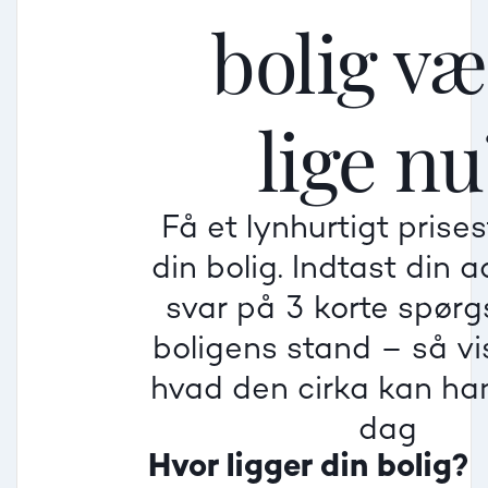
bolig v
Mellem
Mellem
Mellem
lige nu
Mindre god
Mindre god
Mindre god
Få et lynhurtigt prise
Villa
din bolig. Indtast din 
Beregner pris
Dårlig
Dårlig
Dårlig
svar på 3 korte spør
boligens stand – så vis
Rækkehus
hvad den cirka kan han
dag
Hvor ligger din bolig?