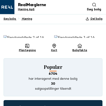
RealMæglerne
Hjørring ApS
Søg bolig
Søg bolig
Hjørring
Del bolig
+ 15 BILLEDER
Plantegning
Kort
Boligfakta
Populær
6704
har interageret med denne bolig
30
salgsopstillinger tilsendt