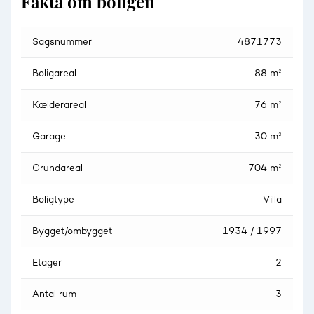
Fakta om boligen
Sagsnummer
4871773
Boligareal
88 m²
Kælderareal
76 m²
Garage
30 m²
Grundareal
704 m²
Boligtype
Villa
Bygget/ombygget
1934 / 1997
Etager
2
Antal rum
3