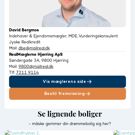
David Bergmos
Indehaver & Ejendomsmægler, MDE, Vurderingskonsulent
Jyske Realkredit
Mail:
dbe@mailreal.dk
RealMæglerne Hjørring ApS
Søndergade 3A, 9800 Hjørring
Mail:
9800@mailreal.dk
Tlf:
7211 9114
Vis mæglerens side
Bestil fremvisning
Se lignende boliger
- måske gemmer din drømmebolig sig her?