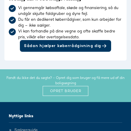
Vi gennemgår købsaftale, skøde og finansiering, så du
undgår skjulte faldgruber og dyre fejl.
Du får en dedikeret køberrådgiver, som kun arbejder for
dig – ikke sælger.
Vi kan forhandle på dine vegne og ofte skaffe bedre
pris, vilkår eller overtagelsesdato.
Sådan hjælper køberrådgivning dig
Fandt du ikke det du søgte? - Opret dig som bruger og få mere ud af din
boligsøgning
OPRET BRUGER
Nyttige links
Sælgerguide