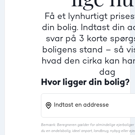
Få et lynhurtigt prise
Villa
din bolig. Indtast din 
Beregner pris
Dårlig
Dårlig
Dårlig
svar på 3 korte spør
boligens stand – så vis
Rækkehus
hvad den cirka kan han
dag
Hvor ligger din bolig?
Bemærk: Beregneren gælder for almindelige ejerbolige
du en andelsbolig, ideel anpart, landbrug, nybyg eller 