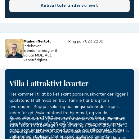
Købsaftale underskrevet
Maiken Nørtoft
Ring på
7023 2280
Indehaver.
Ejendomsmægler &
valuar MDE, Aut.
køberrådgiver
Villa i attraktivt kvarter
Her kommer I til at bo i et skønt parcelhuskvarter der ligger i
gåafstand til alt hvad en travl familie har brug for i
hverdagen. Begge skoler og pasningsmuligheder ligger
inden for gå-/cykelafstand fra hjemmet, og via det
Selve villaen fra 1980 byder på en veludnyttet planløsning
gennemtænkte stisystem der forbinder området, kan store
2
over boligarealet på 125 m
. Via den lyse og store entré og
såvel som små bevæge trygt omkring. I Give midtby er der
gang, som er renoveret med smukke akustikpaneler, bydes I
indkøb, specialbutikker og flere spisesteder. Samtidig har I
velkommen i boligen. Det er også muligt at benytte
kun få minutters kørsel til motorvejsnettet og så er I kun en