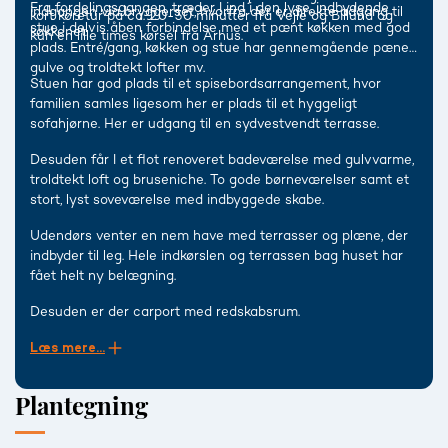
Fra fordelingsgangen, træder I ind i den lyse, indbydende
indgangen via bryggerset, hvorfra der er direkte adgang til
kort køretur på ca. 20-30 minutter fra Vejle og Billund og
stue i delvis åben forbindelse med et pænt køkken med god
køkkenet.
kun en lille times kørsel fra Århus.
plads. Entré/gang, køkken og stue har gennemgående pæne
gulve og troldtekt lofter mv.
Stuen har god plads til et spisebordsarrangement, hvor
familien samles ligesom her er plads til et hyggeligt
sofahjørne. Her er udgang til en sydvestvendt terrasse.
Desuden får I et flot renoveret badeværelse med gulvvarme,
troldtekt loft og bruseniche. To gode børneværelser samt et
stort, lyst soveværelse med indbyggede skabe.
Udendørs venter en nem have med terrasser og plæne, der
indbyder til leg. Hele indkørslen og terrassen bag huset har
fået helt ny belægning.
Desuden er der carport med redskabsrum.
Læs mere...
Plantegning