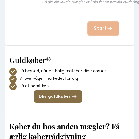
Så giv din lokale mægler et kald for en præcis vurdering
Start
Guldkøber®
Få besked, når en bolig matcher dine ønsker.
Vi overvåger markedet for dig.
Få et nemt køb.
Bliv guldkøber
Køber du hos anden mægler? Få
ærlig køberrådgivning