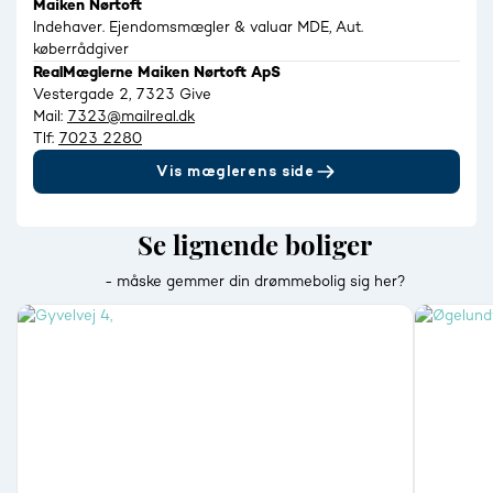
Maiken Nørtoft
Indehaver. Ejendomsmægler & valuar MDE, Aut.
køberrådgiver
RealMæglerne Maiken Nørtoft ApS
Vestergade 2, 7323 Give
Mail:
7323@mailreal.dk
Tlf:
7023 2280
Vis mæglerens side
Se lignende boliger
- måske gemmer din drømmebolig sig her?