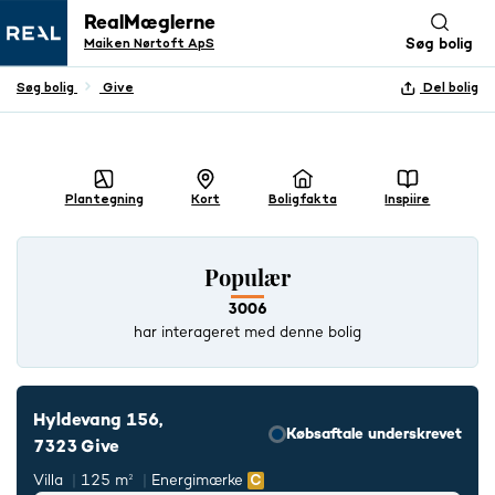
RealMæglerne
Maiken Nørtoft ApS
Søg bolig
Søg bolig
Give
Del bolig
+ 23 BILLEDER
Plantegning
Kort
Boligfakta
Inspiire
Populær
3006
har interageret med denne bolig
Hyldevang 156,
Købsaftale underskrevet
7323 Give
Villa
125 m²
Energimærke