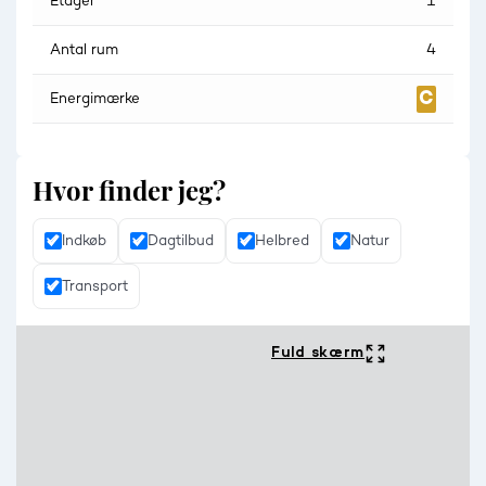
Etager
1
Antal rum
4
Energimærke
Hvor finder jeg?
Indkøb
Dagtilbud
Helbred
Natur
Transport
Fuld skærm