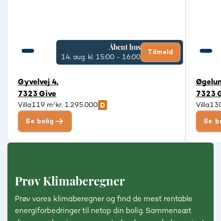
Åbent hus
Tilmeld
14. aug.
kl. 15:00 - 16:00
Gyvelvej 4,
Øgelun
7323 Give
7323 
Villa
119 m²
kr. 1.295.000
Villa
13
Se bolig
Se b
Prøv Klimaberegner
Prøv vores klimaberegner og find de mest rentable
energiforbedringer til netop din bolig. Sammensæt