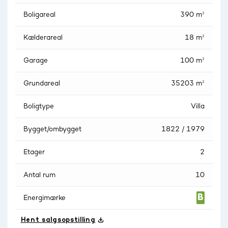
Boligareal
390 m²
Kælderareal
18 m²
Garage
100 m²
Grundareal
35203 m²
Boligtype
Villa
Bygget/ombygget
1822 / 1979
Etager
2
Antal rum
10
Energimærke
Hent salgsopstilling