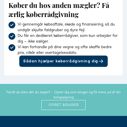
Køber du hos anden mægler? Få
ærlig køberrådgivning
Vi gennemgår købsaftale, skøde og finansiering, så du
undgår skjulte faldgruber og dyre fejl.
Du får en dedikeret køberrådgiver, som kun arbejder for
dig – ikke sælger.
Vi kan forhandle på dine vegne og ofte skaffe bedre
pris, vilkår eller overtagelsesdato.
Sådan hjælper køberrådgivning dig
Fandt du ikke det du søgte? - Opret dig som bruger og få mere ud af din
boligsøgning
OPRET BRUGER