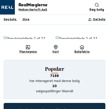
RealMæglerne
Maiken Nørtoft ApS
Søg bolig
Søg bolig
Give
Del bolig
+ 36 BILLEDER
Plantegning
Kort
Boligfakta
Populær
7188
har interageret med denne bolig
10
salgsopstillinger tilsendt