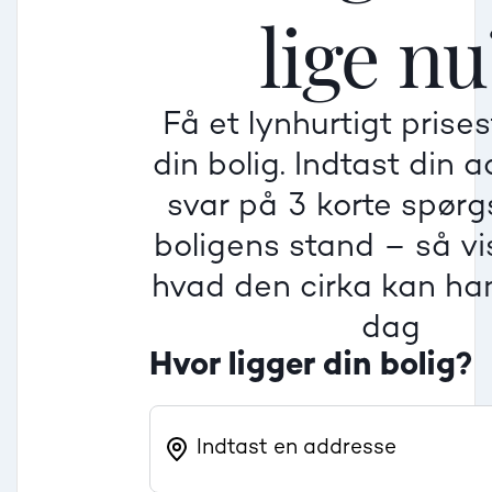
lige nu
Mindre god
Mindre god
Mindre god
Få et lynhurtigt prise
Villa
din bolig. Indtast din 
Beregner pris
Dårlig
Dårlig
Dårlig
svar på 3 korte spør
boligens stand – så vis
Rækkehus
hvad den cirka kan han
dag
Hvor ligger din bolig?