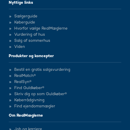
Nyttige links
Sælgerguide
Køberguide
Hvorfor vælge RealMæglerne
Vurdering af hus
Salg af sommerhus
Viden
Produkter og koncepter
Bestil en gratis salgsvurdering
RealMatch®
RealSyn®
Find Guldkøber®
Skriv dig op som Guldkøber®
Køberrådgivning
Find ejendomsmægler
Om RealMæglerne
Job og karriere