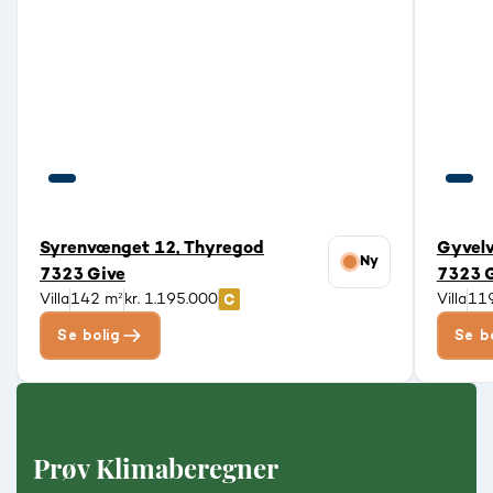
Syrenvænget 12, Thyregod
Gyvelv
Ny
7323 Give
7323 
Villa
142 m²
kr. 1.195.000
Villa
11
Se bolig
Se b
Prøv Klimaberegner