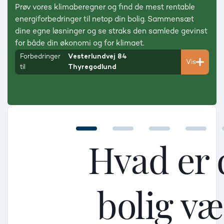
Prøv vores klimaberegner og find de mest rentable
energiforbedringer til netop din bolig. Sammensæt
dine egne løsninger og se straks den samlede gevinst
for både din økonomi og for klimaet.
Forbedringer
Vesterlundvej 84
Vis
til
Thyregodlund
Hvad er 
bolig v
Mellem
Mellem
Mellem