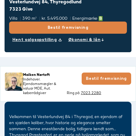
Vesterlundvej 84, Thyregodlund
7323 Give
Villa
390 m²
kr. 5.495.000
Energimærke
Bestil fremvisning
Hent salgsopstilling
Økonomi & lån
Maiken Nørtoft
Bestil fremvisning
Indehaver.
Ejendomsmægler &
valuar MDE, Aut.
køberrådgiver
Ring på
7023 2280
Velkommen til Vesterlundvej 84 i Thyregod, en ejendom af
en sjælden kaliber, hvor historie og elegance smelter
sammen. Denne enestående bolig, tidligere kendt som
Thyregod Præstegård, er en perle på boligmarkedet, som nu