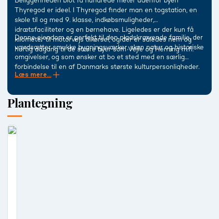
Beliggenheden blot få hundrede meter udenfor byen
Thyregod er ideel. I Thyregod finder man en togstation, en
skole til og med 9. klasse, indkøbsmuligheder,
idrætsfaciliteter og en børnehave. Ligeledes er der kun få
Denne ejendom er perfekt til den pladskrævende familie, der
kilometer til motorvejs tilkørsel, og der er således nem og
værdsætter smukke bygningsværker, skøn natur og historiske
hurtig adgang til de større byer som Vejle og Herning m.fl.
omgivelser, og som ønsker at bo et sted med en særlig
forbindelse til en af Danmarks største kulturpersonligheder.
Læs mere...
Plantegning