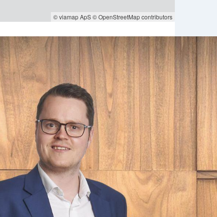
© viamap ApS
© OpenStreetMap contributors