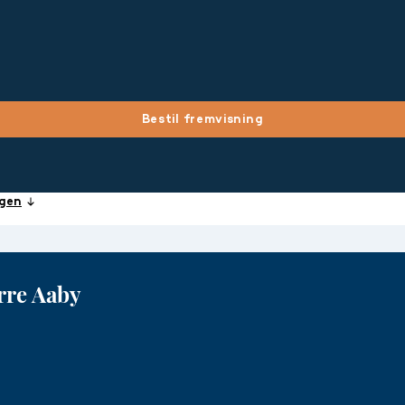
Bestil fremvisning
igen
rre Aaby