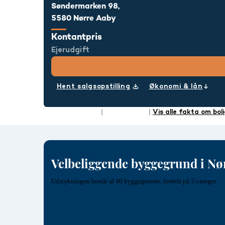
Søndermarken 98,
5580 Nørre Aaby
Kontantpris
Ejerudgift
Hent salgsopstilling
Økonomi & lån
Type
Helårsgrund
Energimærke
Vis alle fakta om bol
Velbeliggende byggegrund i Nø
Udstykningen består af 40 byggegrunde, fordelt på 5 vænger.