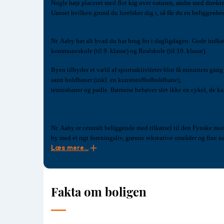
Nogle højt placeret med flot kig over naturen, andre med direkt
Uanset hvilken grund du forelsker dig i, så får du en beliggenhe
Nr. Aaby har alt hvad du har brug for i dagligdagen: Gode indkøbsmuligheder med både prisvindende slagter og bager, hyggelige 
kommuneskole (til 9. klasse) og Realskole (til 10. klasse).
Byen tilbyder et væld af sportsaktiviteter blot få minutters gang fra dit nye hjem i Søndermarken. Der er hallen med fitnesscen
samt boldbaner (inkl. en kunststoffodboldbane),
tennisbaner og padle. Børnene behøver slet ikke en cykel, de kan g
Nr. Aaby er centralt beliggende med tilkørsel til den Fynske motorvej, perfekt for pendlere til hele Fyn og Trekantområdet. Her
Læs mere...
Fakta om boligen