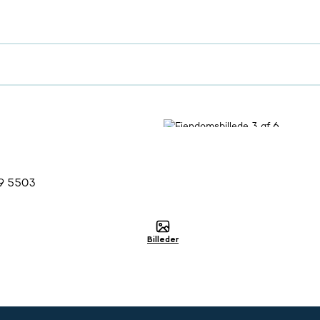
lig
9 5503
Billeder