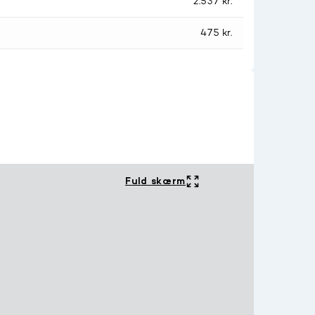
2.537 kr.
475 kr.
Fuld skærm