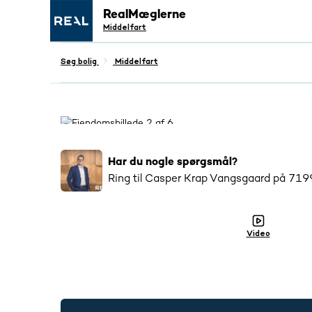
RealMæglerne
Middelfart
Søg bolig
Middelfart
Populær
3648
har interageret med denne bo
Har du nogle spørgsmål?
Ring til
Casper Krap Vangsgaard
på
719
Video
7199 5503