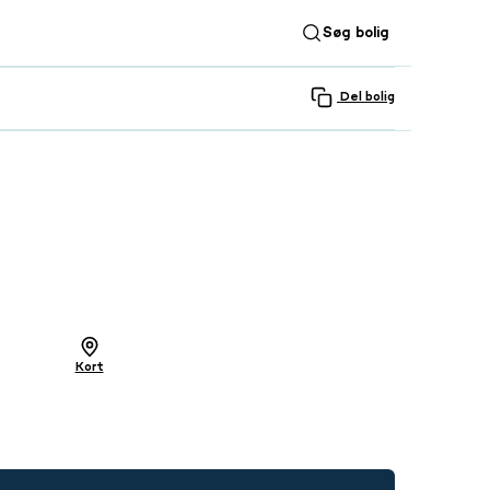
Søg bolig
Del bolig
SE ALLE 5 BILLEDER
Kort