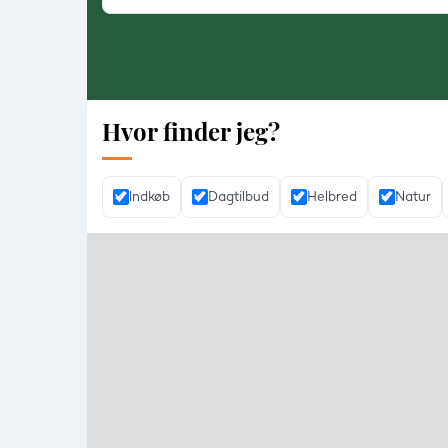
Hvor finder jeg?
Indkøb
Dagtilbud
Helbred
Natur