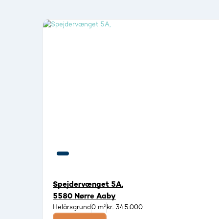
Spejdervænget 5A,
5580 Nørre Aaby
Helårsgrund
0 m²
kr. 345.000