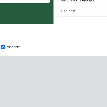
Netto ekskl. ejerudgift
Ejerudgift
Transport