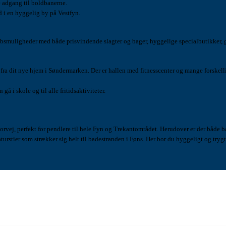
e adgang til boldbanerne.
d i en hyggelig by på Vestfyn.
specialbutikker, gode dagligvarebutikker og biograf. Vuggestuer, børnehaver,
ter og mange forskellige sportaktiviteter (fx. badminton, håndbold og gymnastik)
å i skole og til alle fritidsaktiviteter.
udover er der både banegård og busforbindelser til resten af landet. Det er en aktiv
by med et rigt foreningsliv, grønne rekreative områder og fine naturstier som strækker sig helt til badest