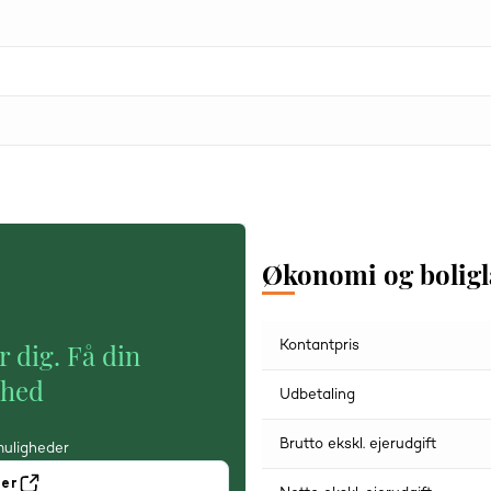
Økonomi og bolig
Kontantpris
r dig. Få din
ghed
Udbetaling
Brutto ekskl. ejerudgift
muligheder
ner