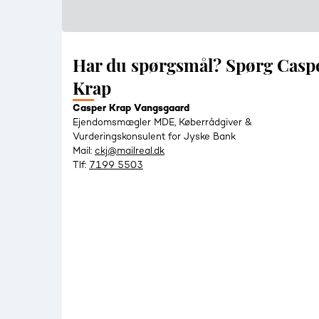
Har du spørgsmål? Spørg Casp
Krap
Casper Krap Vangsgaard
Ejendomsmægler MDE, Køberrådgiver &
Vurderingskonsulent for Jyske Bank
Mail:
ckj@mailreal.dk
Tlf:
7199 5503