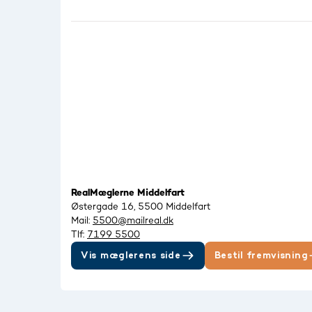
RealMæglerne Middelfart
Østergade 16, 5500 Middelfart
Mail:
5500@mailreal.dk
Tlf:
7199 5500
Vis mæglerens side
Bestil fremvisning