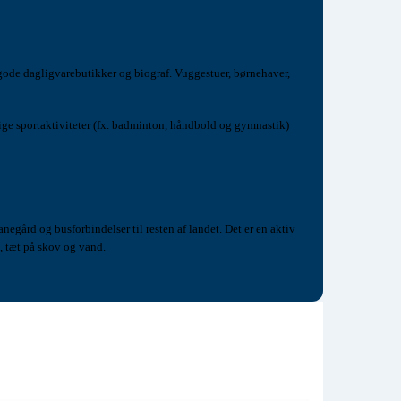
randen i Føns. Her bor du hyggeligt og trygt, tæt på skov og vand.