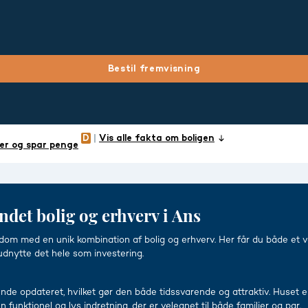
Bestil fremvisning
Vis alle fakta om boligen
er og spar penge
det bolig og erhverv i Ans
 med en unik kombination af bolig og erhverv. Her får du både et vel
 udnytte det hele som investering.
de opdateret, hvilket gør den både tidssvarende og attraktiv. Huset er 
nktionel og lys indretning, der er velegnet til både familier og par.