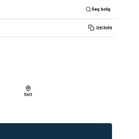
Søg bolig
Del bolig
SE ALLE 21 BILLEDER
Kort