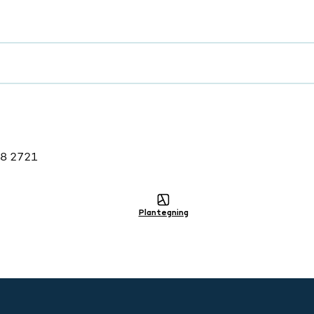
lig
8 2721
Plantegning