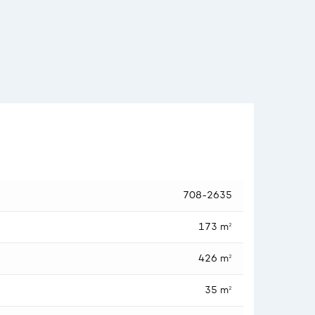
708-2635
173 m²
426 m²
35 m²