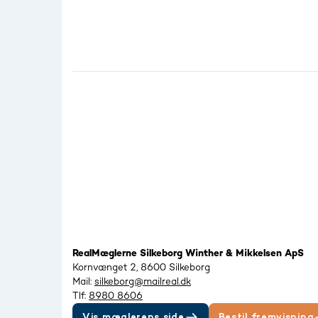
RealMæglerne Silkeborg Winther & Mikkelsen ApS
Kornvænget 2, 8600 Silkeborg
Mail:
silkeborg@mailreal.dk
Tlf:
8980 8606
Vis mæglerens side
Bestil fremvisning