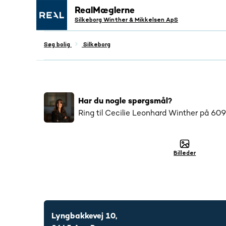
RealMæglerne
Silkeborg Winther & Mikkelsen ApS
Søg bolig
Silkeborg
Populær
4116
har interageret med denne bo
Har du nogle spørgsmål?
Ring til
Cecilie Leonhard Winther
på
609
Billeder
6098 2721
Lyngbakkevej 10,