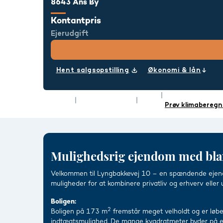
8643 Ans By
Kontantpris
Ejerudgift
Hent salgsopstilling
Økonomi & lån
Rum
5
Energimærke
Type
Villa
Boligareal
173 m²
Prøv klimaberegn
Mulighedsrig ejendom med blan
Velkommen til Lyngbakkevej 10 – en spændende ejendom
muligheder for at kombinere privatliv og erhverv eller
Boligen:
2
Boligen på 173 m
fremstår meget velholdt og er løben
indtægtsmulighed. De mange kvadratmeter byder på en fu