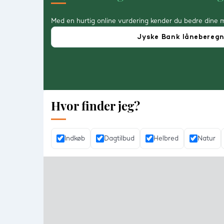
Med en hurtig online vurdering kender du bedre dine 
Jyske Bank lånebereg
Hvor finder jeg?
Indkøb
Dagtilbud
Helbred
Natur