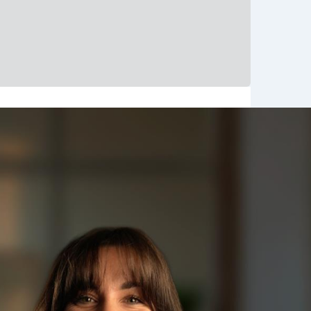
© viamap ApS
© OpenStreetMap contributors