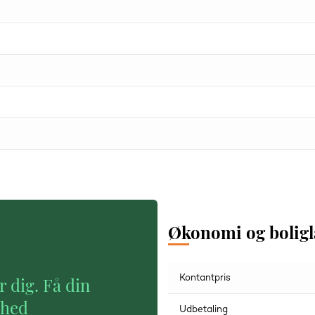
Økonomi og bolig
Kontantpris
r dig. Få din
ghed
Udbetaling