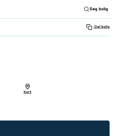
Søg bolig
Del bolig
SE ALLE 23 BILLEDER
Kort