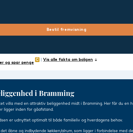
Bestil fremvisning
Vis alle fakta om boligen
er og spar penge
 beliggenhed i Bramming
t villa med en attraktiv beliggenhed midt i Bramming. Her får du en hv
r ligger inden for gåafstand.
adsen er udnyttet optimalt til både familieliv og hverdagens behov.
t i det åbne og indbydende køkken/alrum, som ligger i forbindelse m