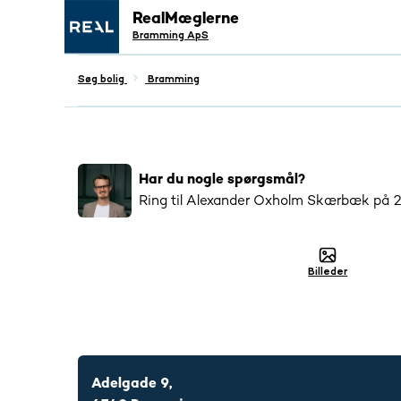
RealMæglerne
Bramming ApS
Søg bolig
Bramming
Populær
1106
har interageret med denne bo
Har du nogle spørgsmål?
Ring til
Alexander Oxholm Skærbæk
på
Billeder
2466 2790
Adelgade 9,