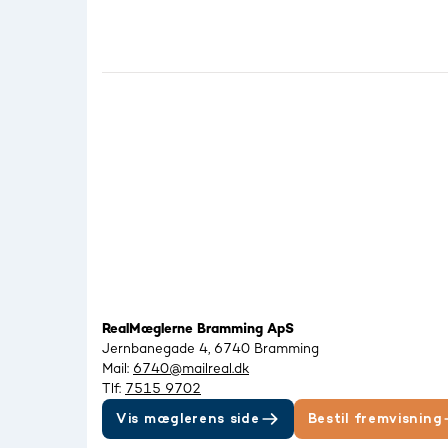
RealMæglerne Bramming ApS
Jernbanegade 4, 6740 Bramming
Mail:
6740@mailreal.dk
Tlf:
7515 9702
Vis mæglerens side
Bestil fremvisning