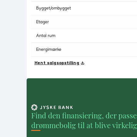
Bygget/ombygget
Etager
Antal rum
Energimærke
Hent salgsopstilling
Find den finansiering, der passe
drømmebolig til at blive virkeli