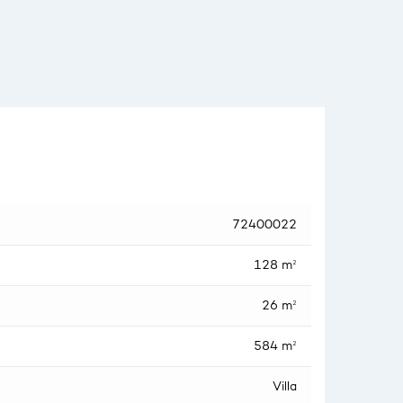
72400022
128 m²
26 m²
584 m²
Villa