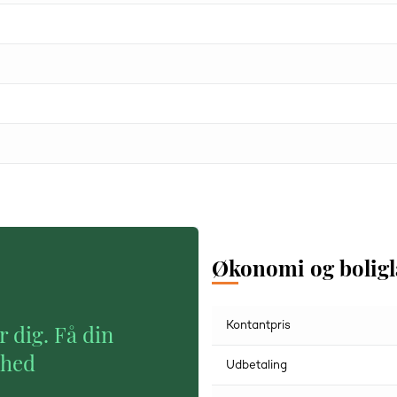
Økonomi og bolig
Kontantpris
r dig. Få din
ghed
Udbetaling