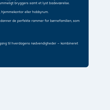
ummeligt bryggers samt et lyst badeværelse.
n, hjemmekontor eller hobbyrum.
 danner de perfekte rammer for børnefamilien, som
adgang til hverdagens nødvendigheder – kombineret