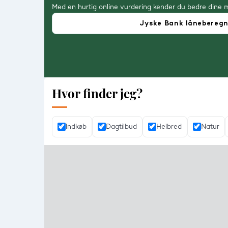
Med en hurtig online vurdering kender du bedre dine 
Jyske Bank lånebereg
Hvor finder jeg?
Indkøb
Dagtilbud
Helbred
Natur