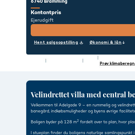
6740 Bramming
Kontantpris
Ejerudgift
Hent salgsopstilling
Økonomi & lån
Rum
4
Energimærke
Type
Villa
Boligareal
128 m²
Prøv klimaberegn
Velindrettet villa med central
Velkommen til Adelgade 9 – en rummelig og velindrette
banegård, indkøbsmuligheder og byens øvrige facilitete
2
Boligen byder på 128 m
fordelt over to plan, hvor pl
I stueplan finder du boligens naturlige samlingspunk