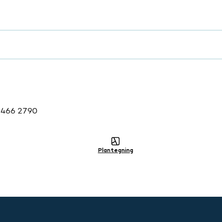
lig
2466 2790
Plantegning