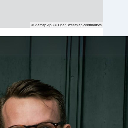
© viamap ApS
© OpenStreetMap contributors