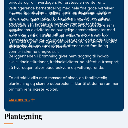
privatliv og ro i hverdagen. På førstesalen venter en
velfungerende børneafdeling med hele fire gode værelser
Hjemmets naturlige samlingspunkt er det skønne køkken-
samt et badeværelse, hvilket giver optimale rammer for
alrum, som ligger i åben forbindelse med det hyggelige
familiens yngste. Derudover råder boligen over endnu et
stuemiljø. Her skabes de perfekte rammer for både
badeværelse i stueetagen, så der i alt er to badeværelser i
hverdagens aktiviteter og hyggelige sammenkomster med
huset.
Udendørs venter nogle helt fantastiske udearealer, hvor
familie og venner. De store opholdsrum giver et dejligt
sommeren for alvor kan nydes. Her er der god plads til både
lysindfald og en behagelig atmosfære, som mærkes fra det
afslapning, leg og hyggelige grillaftener med familie og
øjeblik, man træder ind ad døren.
venner i skønne omgivelser.
Beliggenheden i Bramming giver nem adgang til indkøb,
skole, daginstitutioner, fritidsaktiviteter og offentlig transport,
så hverdagen bliver både bekvem og velfungerende.
En attraktiv villa med masser af plads, en familievenlig
planløsning og skønne udearealer – klar til at danne rammen
om familiens næste kapitel.
Læs mere...
Plantegning