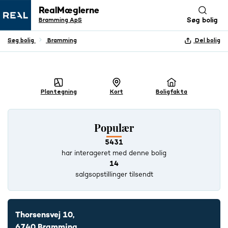
RealMæglerne
Bramming ApS
Søg bolig
Søg bolig
Bramming
Del bolig
+ 24 BILLEDER
Plantegning
Kort
Boligfakta
Populær
5431
har interageret med denne bolig
14
salgsopstillinger tilsendt
Thorsensvej 10,
6740 Bramming