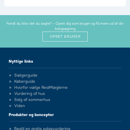
Fandt du ikke det du søgte? - Opret dig som bruger og få mere ud af din
boligsøgning
OPRET BRUGER
Nyttige links
Sælgerguide
Køberguide
Hvorfor vælge RealMæglerne
Vurdering af hus
Salg af sommerhus
Viden
Produkter og koncepter
Bestil en gratis salgsvurdering