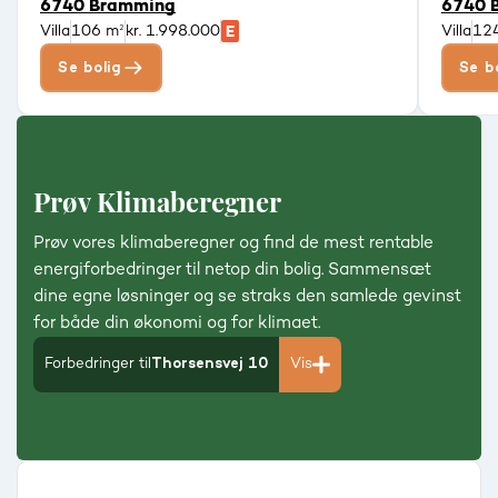
6740 Bramming
6740 
Villa
106 m²
kr. 1.998.000
Villa
12
Se bolig
Se b
Prøv Klimaberegner
Prøv vores klimaberegner og find de mest rentable
energiforbedringer til netop din bolig. Sammensæt
dine egne løsninger og se straks den samlede gevinst
for både din økonomi og for klimaet.
Forbedringer til
Thorsensvej 10
Vis