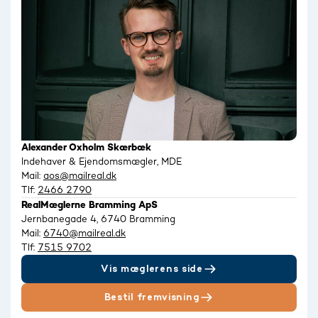
Alexander Oxholm Skærbæk
Indehaver & Ejendomsmægler, MDE
Mail:
aos@mailreal.dk
Tlf:
2466 2790
RealMæglerne Bramming ApS
Jernbanegade 4, 6740 Bramming
Mail:
6740@mailreal.dk
Tlf:
7515 9702
Vis mæglerens side
Bestil fremvisning