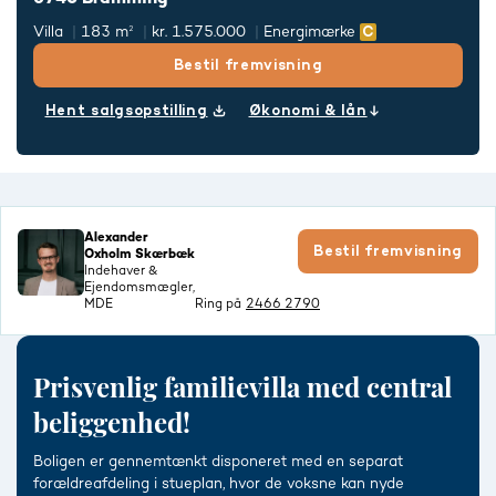
Villa
183 m²
kr. 1.575.000
Energimærke
Bestil fremvisning
Hent salgsopstilling
Økonomi & lån
Alexander
Bestil fremvisning
Oxholm Skærbæk
Indehaver &
Ejendomsmægler,
MDE
Ring på
2466 2790
Prisvenlig familievilla med central
beliggenhed!
Boligen er gennemtænkt disponeret med en separat
forældreafdeling i stueplan, hvor de voksne kan nyde