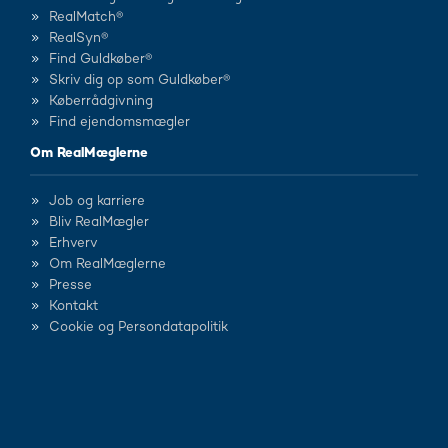
RealMatch®
RealSyn®
Find Guldkøber®
Skriv dig op som Guldkøber®
Køberrådgivning
Find ejendomsmægler
Om RealMæglerne
Job og karriere
Bliv RealMægler
Erhverv
Om RealMæglerne
Presse
Kontakt
Cookie og Persondatapolitik