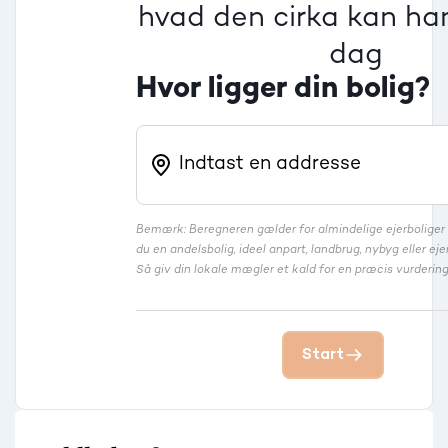
hvad den cirka kan han
dag
Hvor ligger din bolig?
Bemærk: Beregneren gælder for almindelige ejerbolige
du en andelsbolig, ideel anpart, landbrug, nybyg eller 
Så giv din lokale mægler et kald for en præcis vurdering
Start