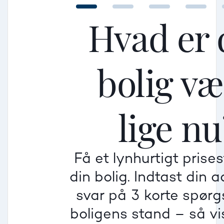
Hvad er 
bolig v
Mellem
Mellem
Mellem
lige nu
Mindre god
Mindre god
Mindre god
Få et lynhurtigt prise
Villa
din bolig. Indtast din 
Beregner pris
Dårlig
Dårlig
Dårlig
svar på 3 korte spør
boligens stand – så vis
Rækkehus