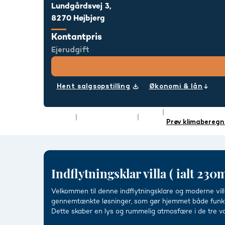
Lundgårdsvej 3,
8270 Højbjerg
Kontantpris
Ejerudgift
Hent salgsopstilling
Økonomi & lån
Rum
5
Energimærke
Type
Villa
Boligareal
125 m²
Prøv klimaberegn
Indflytningsklar villa ( ialt 230
Velkommen til denne indflytningsklare og moderne vill
gennemtænkte løsninger, som gør hjemmet både funktion
Dette skaber en lys og rummelig atmosfære i de tre v