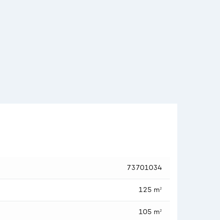
73701034
125 m²
105 m²