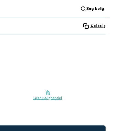
Søg bolig
Del bolig
SE ALLE 36 BILLEDER
Grøn Bolighandel