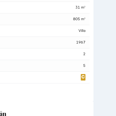
31 m²
805 m²
Villa
1967
2
5
lån