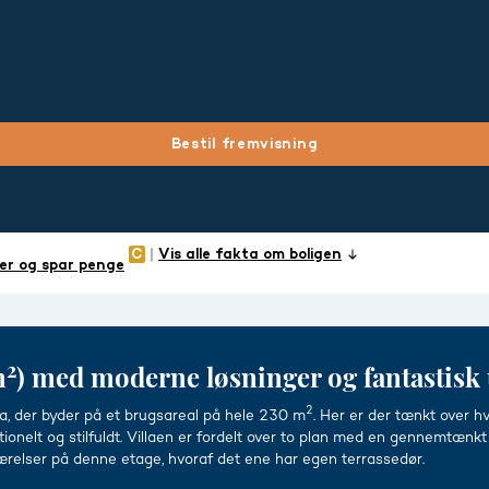
Bestil fremvisning
Vis alle fakta om boligen
er og spar penge
2
m
) med moderne løsninger og fantastisk 
2
a, der byder på et brugsareal på hele 230 m
. Her er der tænkt over h
elt og stilfuldt. Villaen er fordelt over to plan med en gennemtænkt i
ærelser på denne etage, hvoraf det ene har egen terrassedør.