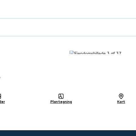
0
der
Plantegning
Kort