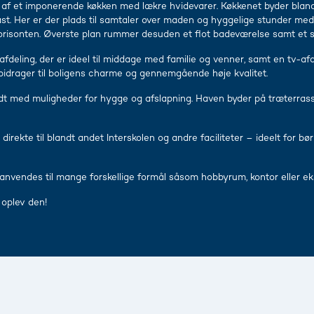
t af et imponerende køkken med lækre hvidevarer. Køkkenet byder blan
st. Her er der plads til samtaler over maden og hyggelige stunder med 
 horisonten. Øverste plan rummer desuden et flot badeværelse samt et
fdeling, der er ideel til middage med familie og venner, samt en tv-afde
bidrager til boligens charme og gennemgående høje kvalitet.
 med muligheder for hygge og afslapning. Haven byder på træterrasser
direkte til blandt andet Interskolen og andre faciliteter – ideelt for bø
anvendes til mange forskellige formål såsom hobbyrum, kontor eller ek
 oplev den!