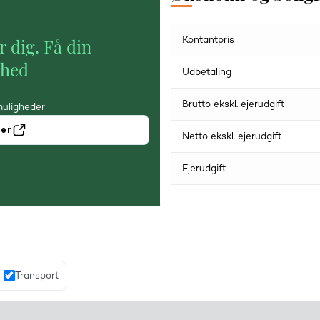
Kontantpris
r dig. Få din
ghed
Udbetaling
Brutto ekskl. ejerudgift
muligheder
ner
Netto ekskl. ejerudgift
Ejerudgift
Transport