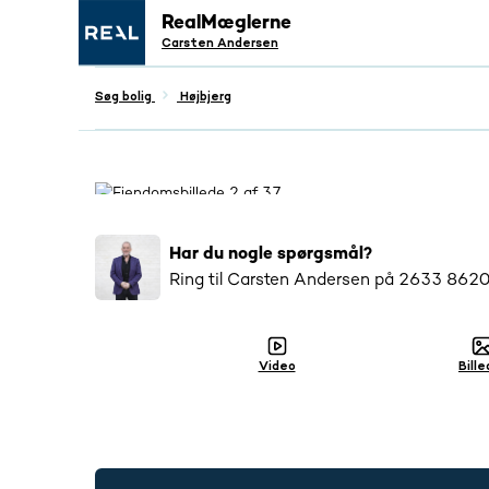
RealMæglerne
Carsten Andersen
Søg bolig
Højbjerg
Populær
12
salgsopstillinger tilsendt
Har du nogle spørgsmål?
Ring til
Carsten Andersen
på
2633 862
Video
Bille
2633 8620