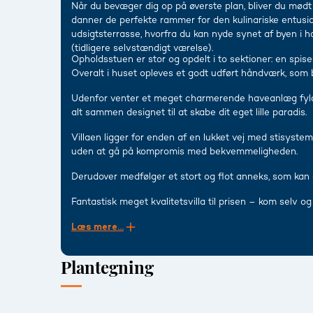
Når du bevæger dig op på øverste plan, bliver du mød
danner de perfekte rammer for den kulinariske entusia
udsigtsterrasse, hvorfra du kan nyde synet af byen i
(tidligere selvstændigt værelse).
Opholdsstuen er stor og opdelt i to sektioner: en spisea
Overalt i huset opleves et godt udført håndværk, som 
Udenfor venter et meget charmerende haveanlæg fyldt
alt sammen designet til at skabe dit eget lille paradis.
Villaen ligger for enden af en lukket vej med stisystem 
uden at gå på kompromis med bekvemmeligheden.
Derudover medfølger et stort og flot anneks, som kan 
Fantastisk meget kvalitetsvilla til prisen – kom selv og
Læs mere...
Plantegning