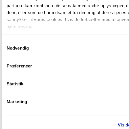
muligheder frem for
partnere kan kombinere disse data med andre oplysninger, du
begrænsninger
dem, eller som de har indsamlet fra din brug af deres tjenest
Du har lyst til at være med til at
samtykker til vores cookies, hvis du fortsætter med at anve
hjemmeside.
skabe vækst og udvikle
forretningen
Samtykkevalg
Nødvendig
Er det dig, vi leder efter?
Præferencer
Hvis du kan se dig selv som en del af
Statistik
vores team og har ambitioner om på sigt
at blive medindehaver, så send din
Marketing
ansøgning og dit CV til
robin@mailreal.dk
.
Vis d