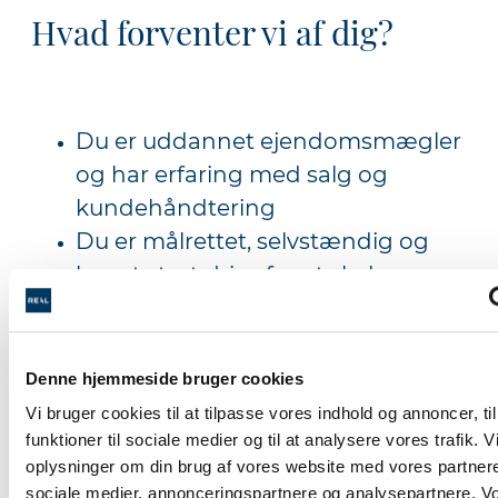
Hvad forventer vi af dig?
Du er uddannet ejendomsmægler
og har erfaring med salg og
kundehåndtering
Du er målrettet, selvstændig og
har et stort drive for at skabe
resultater
Du er proaktiv og evner at
opbygge og vedligeholde
Denne hjemmeside bruger cookies
relationer til kunder og
Vi bruger cookies til at tilpasse vores indhold og annoncer, til
samarbejdspartnere
funktioner til sociale medier og til at analysere vores trafik. 
oplysninger om din brug af vores website med vores partnere
Du har en iværksætterånd og ser
sociale medier, annonceringspartnere og analysepartnere. V