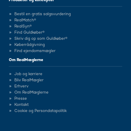
Produkter og koncepter
Bestil en gratis salgsvurdering
RealMatch®
RealSyn®
Find Guldkøber®
Skriv dig op som Guldkøber®
Køberrådgivning
Find ejendomsmægler
Om RealMæglerne
Job og karriere
Bliv RealMægler
Erhverv
Om RealMæglerne
Presse
Kontakt
Cookie og Persondatapolitik