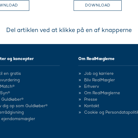
WNLOAD
DOWNLOAD
Del artiklen ved at klikke på en af knapperne
ter og koncepter
Om RealMæglerne
il en gratis
Job og karriere
svurdering
Bliv RealMægler
lMatch®
Erhverv
lSyn®
Om RealMæglerne
d Guldkøber®
Presse
v dig op som Guldkøber®
Kontakt
errådgivning
Cookie og Persondatapoliti
d ejendomsmægler