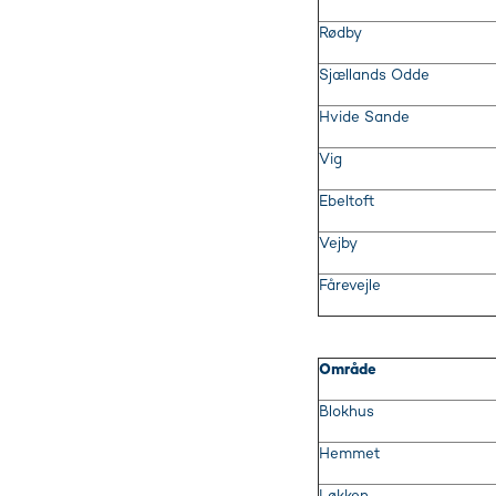
Rødby
Sjællands Odde
Hvide Sande
Vig
Ebeltoft
Vejby
Fårevejle
Område
Blokhus
Hemmet