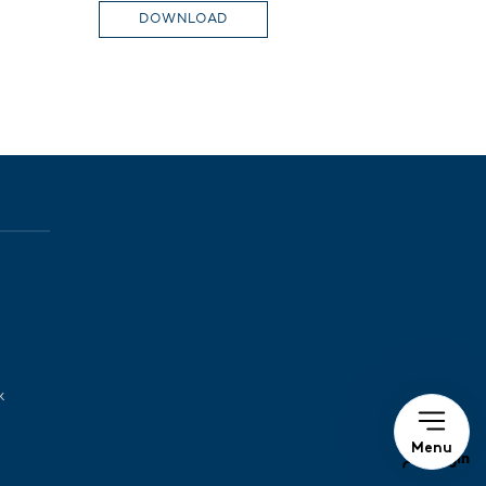
DOWNLOAD
k
Menu
Login