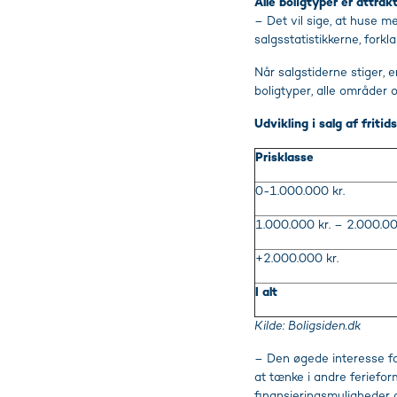
Alle boligtyper er attrak
– Det vil sige, at huse 
salgsstatistikkerne, fork
Når salgstiderne stiger, e
boligtyper, alle områder og
Udvikling i salg af frit
Prisklasse
0-1.000.000 kr.
1.000.000 kr. – 2.000.00
+2.000.000 kr.
I alt
Kilde: Boligsiden.dk
– Den øgede interesse for
at tænke i andre feriefor
finansieringsmuligheder o