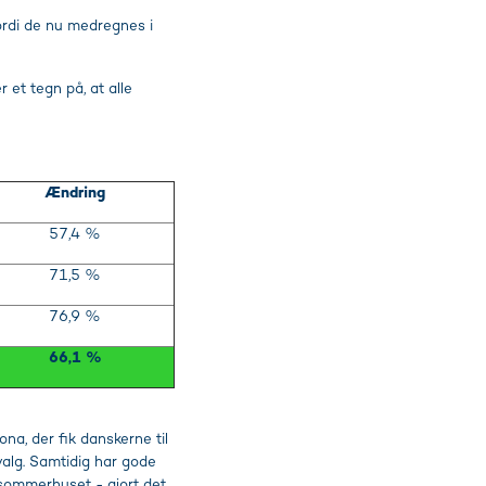
ordi de nu medregnes i
r et tegn på, at alle
Ændring
57,4 %
71,5 %
76,9 %
66,1 %
na, der fik danskerne til
valg. Samtidig har gode
l sommerhuset - gjort det