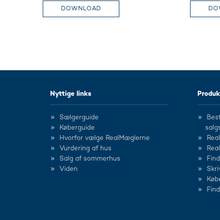
DOWNLOAD
DO
Nyttige links
Produk
Sælgerguide
Best
Køberguide
salg
Hvorfor vælge RealMæglerne
Rea
Vurdering af hus
Rea
Salg af sommerhus
Fin
Viden
Skri
Køb
Fin