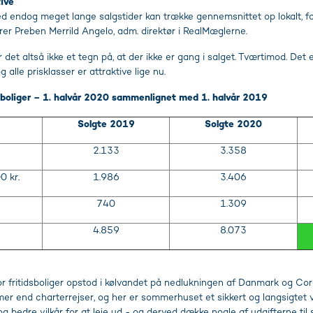
tive
med endog meget lange salgstider kan trække gennemsnittet op lokalt, f
larer Preben Merrild Angelo, adm. direktør i RealMæglerne.
r det altså ikke et tegn på, at der ikke er gang i salget. Tværtimod. Det e
 alle prisklasser er attraktive lige nu.
idsboliger – 1. halvår 2020 sammenlignet med 1. halvår 2019
Solgte 2019
Solgte 2020
2.133
3.358
0 kr.
1.986
3.406
740
1.309
4.859
8.073
 fritidsboliger opstod i kølvandet på nedlukningen af Danmark og Coro
mer end charterrejser, og her er sommerhuset et sikkert og langsigtet 
g bedre vilkår for at leje ud - og derved dække nogle af udgifterne ti