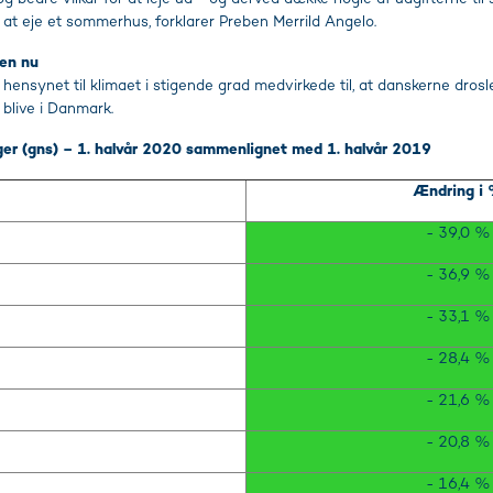
e at eje et sommerhus, forklarer Preben Merrild Angelo.
nen nu
 hensynet til klimaet i stigende grad medvirkede til, at danskerne drosle
 blive i Danmark.
liger (gns) – 1. halvår 2020 sammenlignet med 1. halvår 2019
Ændring i
- 39,0 %
- 36,9 %
- 33,1 %
- 28,4 %
- 21,6 %
- 20,8 %
- 16,4 %