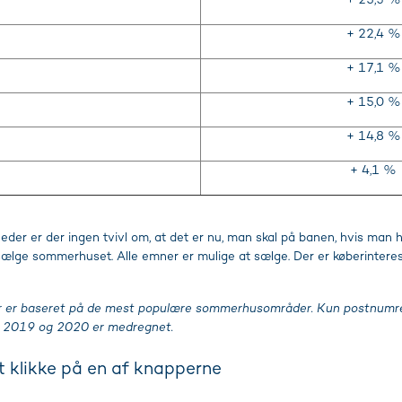
+ 25,3 %
+ 22,4 %
+ 17,1 %
+ 15,0 %
+ 14,8 %
+ 4,1 %
der er der ingen tvivl om, at det er nu, man skal på banen, hvis man 
lge sommerhuset. Alle emner er mulige at sælge. Der er køberinteresse
ider er baseret på de mest populære sommerhusområder. Kun postnu
hv. 2019 og 2020 er medregnet.
at klikke på en af knapperne