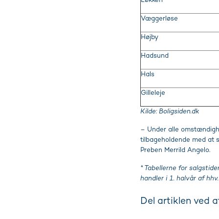
Løkken
Væggerløse
Højby
Hadsund
Hals
Gilleleje
Kilde: Boligsiden.dk
– Under alle omstændighe
tilbageholdende med at sæ
Preben Merrild Angelo.
* Tabellerne for salgst
handler i 1. halvår af h
Del artiklen ved 