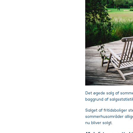
Det øgede salg af sommer
baggrund af salgsstatistik
Salget af fritidsboliger s
sommerhusområder alligev
nu bliver solgt.