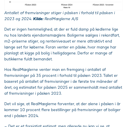
Antallet af fremvisninger stiger i påsken i forhold til påsken i
2023 og 2024.
Kilde:
RealMæglerne A/S
Det er ingen hemmelighed, at der er fuld damp på kedlerne lige
nu hos landets ejendomsmæglere. Boligerne sælges i rekordfart,
m2-priserne stiger, og renteniveauet er mere attraktivt end
længe set for køberne. Foran venter en påske, hvor mange har
planlagt at kigge på bolig i helligdagene. Derfor er mange af
butikkerne fuldt bemandet.
Hos RealMæglerne venter man en fremgang i antallet af
fremvisninger på 35 procent i forhold til påsken 2023. Tallet er
baseret på antallet af fremvisninger i de første tre måneder af
året, og estimatet for påsken 2025 er sammenholdt med antallet
af fremvisninger i påsken 2023.
Det vil sige, at RealMæglerne forventer, at der alene i påsken i år
kommer 10 procent flere bestillinger på fremvisninger af boliger
end i påsken 2024.
– Det er et forsigtigt estimat, men allerede nu kan vi se, at