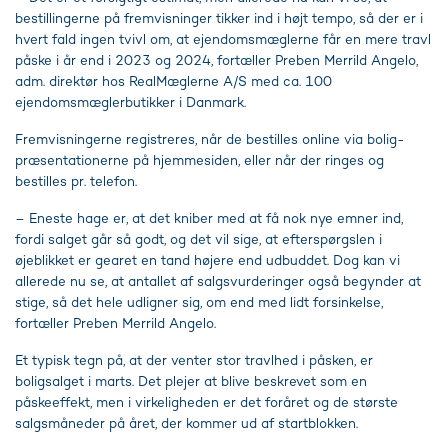
bestillingerne på fremvisninger tikker ind i højt tempo, så der er i
hvert fald ingen tvivl om, at ejendomsmæglerne får en mere travl
påske i år end i 2023 og 2024, fortæller Preben Merrild Angelo,
adm. direktør hos RealMæglerne A/S med ca. 100
ejendomsmæglerbutikker i Danmark.
Fremvisningerne registreres, når de bestilles online via bolig-
præsentationerne på hjemmesiden, eller når der ringes og
bestilles pr. telefon.
– Eneste hage er, at det kniber med at få nok nye emner ind,
fordi salget går så godt, og det vil sige, at efterspørgslen i
øjeblikket er gearet en tand højere end udbuddet. Dog kan vi
allerede nu se, at antallet af salgsvurderinger også begynder at
stige, så det hele udligner sig, om end med lidt forsinkelse,
fortæller Preben Merrild Angelo.
Et typisk tegn på, at der venter stor travlhed i påsken, er
boligsalget i marts. Det plejer at blive beskrevet som en
påskeeffekt, men i virkeligheden er det foråret og de største
salgsmåneder på året, der kommer ud af startblokken.