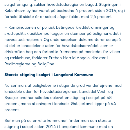
salgsfremgang, sakker hovedstadsregionen bagud. Stigningen i
København by har været på beskedne 4 procent siden 2014, og i
forhold til sidste år er salget sågar faldet med 2,6 procent.
– Kombinationen af politisk betingede kreditstramninger og
skattepolitisk usikkerhed lægger en dæmper på boligmarkedet i
hovedstadsregionen. Og undersøgelsen dokumenterer da også,
at det er landsdelene uden for hovedstadsområdet, som er
drivkraften bag den fortsatte fremgang på markedet for villaer
og rækkehuse, forklarer Preben Merrild Angelo, direktør i
RealMæglerne og BoligOne.
Største stigning i salget i Langeland Kommune
Nu ser man, at boligkøberne i stigende grad vender øjnene mod
landsdele uden for hovedstadsregionen. Landsdel Vest- og
Sydsjælland har således oplevet en stigning i salget på 58
procent, mens stigningen i landsdel Østsjælland ligger på 44
procent.
Ser man på de enkelte kommuner, finder man den største
stigning i salget siden 2014 i Langeland kommune med en