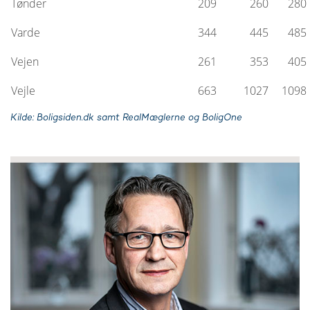
Tønder
209
260
280
Varde
344
445
485
Vejen
261
353
405
Vejle
663
1027
1098
Kilde: Boligsiden.dk samt RealMæglerne og BoligOne