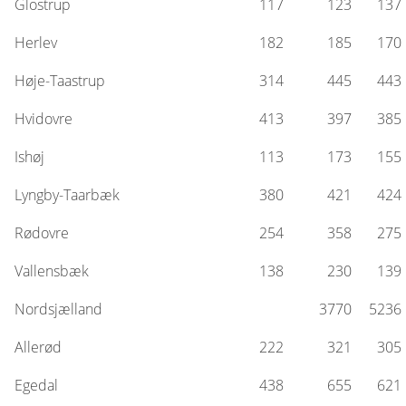
Glostrup
117
123
137
Herlev
182
185
170
Høje-Taastrup
314
445
443
Hvidovre
413
397
385
Ishøj
113
173
155
Lyngby-Taarbæk
380
421
424
Rødovre
254
358
275
Vallensbæk
138
230
139
Nordsjælland
3770
5236
Allerød
222
321
305
Egedal
438
655
621