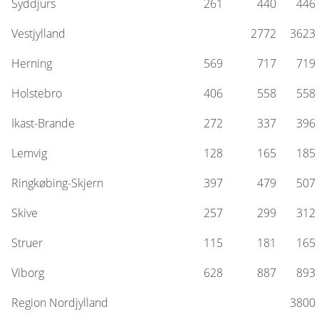
Syddjurs
261
440
446
Vestjylland
2772
3623
Herning
569
717
719
Holstebro
406
558
558
Ikast-Brande
272
337
396
Lemvig
128
165
185
Ringkøbing-Skjern
397
479
507
Skive
257
299
312
Struer
115
181
165
Viborg
628
887
893
Region Nordjylland
3800