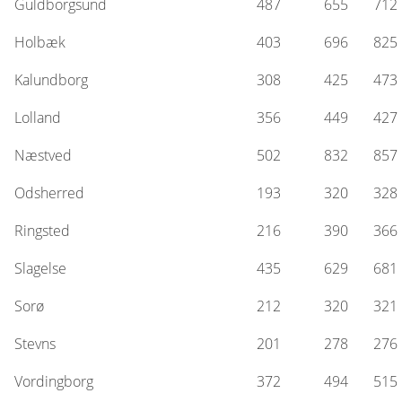
Guldborgsund
487
655
712
Holbæk
403
696
825
Kalundborg
308
425
473
Lolland
356
449
427
Næstved
502
832
857
Odsherred
193
320
328
Ringsted
216
390
366
Slagelse
435
629
681
Sorø
212
320
321
Stevns
201
278
276
Vordingborg
372
494
515