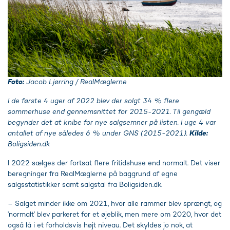
Foto:
Jacob Ljørring / RealMæglerne
I de første 4 uger af 2022 blev der solgt 34 % flere
sommerhuse end gennemsnittet for 2015-2021. Til gengæld
begynder det at knibe for nye salgsemner på listen. I uge 4 var
antallet af nye således 6 % under GNS (2015-2021).
Kilde:
Boligsiden.dk
I 2022 sælges der fortsat flere fritidshuse end normalt. Det viser
beregninger fra RealMæglerne på baggrund af egne
salgsstatistikker samt salgstal fra Boligsiden.dk.
– Salget minder ikke om 2021, hvor alle rammer blev sprængt, og
’normalt’ blev parkeret for et øjeblik, men mere om 2020, hvor det
også lå i et forholdsvis højt niveau. Det skyldes jo nok, at