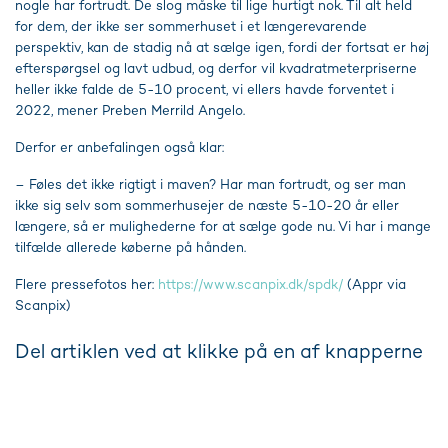
nogle har fortrudt. De slog måske til lige hurtigt nok. Til alt held
for dem, der ikke ser sommerhuset i et længerevarende
perspektiv, kan de stadig nå at sælge igen, fordi der fortsat er høj
efterspørgsel og lavt udbud, og derfor vil kvadratmeterpriserne
heller ikke falde de 5-10 procent, vi ellers havde forventet i
2022, mener Preben Merrild Angelo.
Derfor er anbefalingen også klar:
– Føles det ikke rigtigt i maven? Har man fortrudt, og ser man
ikke sig selv som sommerhusejer de næste 5-10-20 år eller
længere, så er mulighederne for at sælge gode nu. Vi har i mange
tilfælde allerede køberne på hånden.
Flere pressefotos her:
https://www.scanpix.dk/spdk/
(Appr via
Scanpix)
Del artiklen ved at klikke på en af knapperne