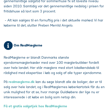
gennemsnitlige salgstid for sommerhuse fx sit laveste niveau
siden 2010. Samtidig var det gennemsnitlige nedslag i prisen for
fritidshuse så lavt som 3 procent.
- Alt kan sælges til en fornuftig pris i det aktuelle marked. Vi har
køberne til det, slutter Preben Merrild Angelo.
Om RealMæglerne
RealMæglerne er blandt Danmarks største
ejendomsmæglerkæder med over 100 mæglerbutikker fordelt
over hele landet. Her står mæglere med stort lokalkendskab til
rådighed med ekspertise i køb og salg af alle typer ejendomme.
På
realmæglerne.dk
kan du søge blandt alle de boliger, der er til
salg over hele landet, og i RealMæglernes køberkartotek får du en
unik mulighed for at se, hvor mange Guldkøbere der lige nu er
interesserede i at købe en bolig som netop din.
Få et gratis salgstjek hos RealMæglerne