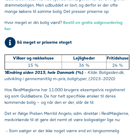
drømmeboligen. Men udbuddet er lavt, og derfor er der ofte
mange købere til samme bolig. Det presser priserne op.
Hvor meget er din bolig værd?
Bestil en gratis salgsvurdering
her
Så meget er priserne steget
Villaer og rækkehuse
Lejligheder
Fritidshuse
15 %
36 %
24 %
*Ændring siden 2015, hele Danmark (%)
- Kilde: Boligsiden.dk,
udvikling i gennemsnitlig m-pris, boligtyper, (2015-2020)
Hos RealMæglerne har 11.000 brugere eksempelvis registreret
sig som Guldkøbere. De har helt specifikke ønsker til deres
kommende bolig – og når den er der, slår de til.
Det er ifølge Preben Merrild Angelo, adm. direktør i RealMæglerne,
medvirkende til at gøre det nemt at være boligsælger lige nu:
- Som sælger er der ikke noget værre end en langsommelig