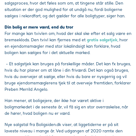
salgsproces, hvor det føles som om, at tingene står stille. Den
situation er der god mulighed for at undgå nu, fordi boligerne
sælges i rekordfart, og det gælder for alle boligtyper, siger han.
Din bolig er mere værd, end du tror
For mange kan tvivlen om, hvad der skal ske efter et salg være en
bremseklods. Den tvivl kan fjernes med et
gratis salgstjek
, hvor
en ejendomsmægler med stor lokalindsigt kan forklare, hvad
boligen kan sælges for i det aktuelle marked.
- Et salgstjek kan bruges på forskellige måder. Det kan fx bruges,
hvis du har planer om at låne i din friværdi. Det kan også bruges,
hvis du overvejer at sælge, eller hvis du bare er nysgerrig og vil
bruge ejendomsmæglerens tjek til at overveje fremtiden, forklarer
Preben Merrild Angelo.
Han mener, at boligejere, der ikke har været aktive i
boligmarkedet i de seneste år, vil få sig en stor overraskelse, når
de hører, hvad boligen nu er værd.
Nye salgstal fra Boligsiden.dk viser, at liggetiderne er på sit
laveste niveau i mange år. Ved udgangen af 2020 ramte den