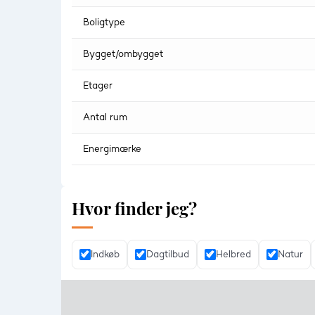
Boligtype
Bygget/ombygget
Etager
Antal rum
Energimærke
Hvor finder jeg?
Indkøb
Dagtilbud
Helbred
Natur