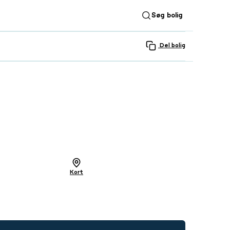
Søg bolig
Del bolig
SE ALLE 57 BILLEDER
Kort