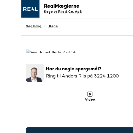
RealMæglerne
Køge v/ Riis & Co. ApS
Søg bolig
Køge
Populær
64
salgsopstillinger tilsendt
Har du nogle spørgsmål?
Ring til
Anders Riis
på
3224 1200
Video
3224 1200