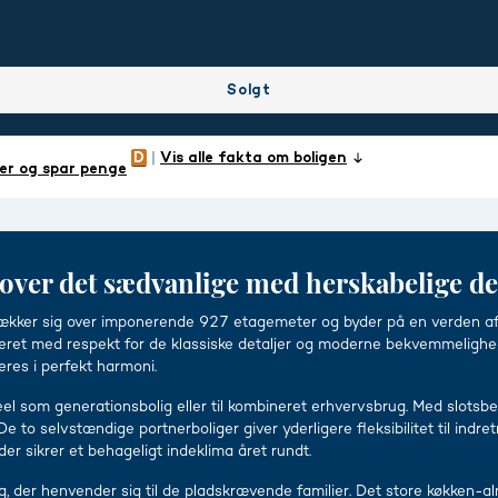
Solgt
Vis alle fakta om boligen
er og spar penge
ver det sædvanlige med herskabelige det
rækker sig over imponerende 927 etagemeter og byder på en verden a
veret med respekt for de klassiske detaljer og moderne bekvemmelighed
eres i perfekt harmoni.
eel som generationsbolig eller til kombineret erhvervsbrug. Med slots
to selvstændige portnerboliger giver yderligere fleksibilitet til indre
er sikrer et behageligt indeklima året rundt.
, der henvender sig til de pladskrævende familier. Det store køkken-a