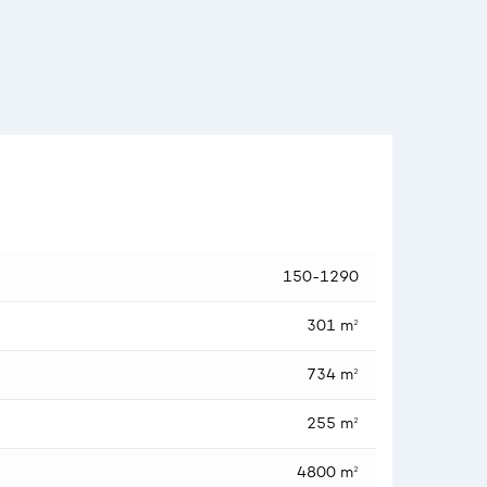
150-1290
301 m²
734 m²
255 m²
4800 m²