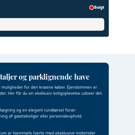
Solgt
aljer og parklignende have
f muligheder for den kræsne køber. Ejendommen er
er. Her får du en eksklusiv boligoplevelse udover det
belægning og en elegant rundkørsel foran
tning af gæsteboliger eller personaleophold.
lrum er hjemmets hjerte med eksklusive materialer