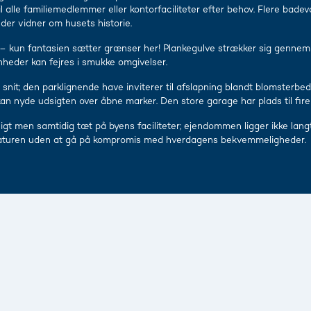
il alle familiemedlemmer eller kontorfaciliteter efter behov. Flere ba
der vidner om husets historie.
e – kun fantasien sætter grænser her! Plankegulve strækker sig ge
enheder kan fejres i smukke omgivelser.
 snit; den parklignende have inviterer til afslapning blandt blomsterbed
 nyde udsigten over åbne marker. Den store garage har plads til fire b
ligt men samtidig tæt på byens faciliteter; ejendommen ligger ikke lan
e naturen uden at gå på kompromis med hverdagens bekvemmeligheder.