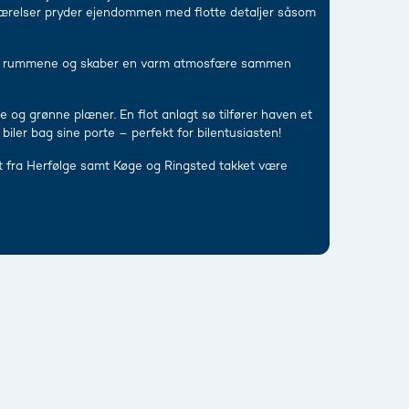
deværelser pryder ejendommen med flotte detaljer såsom
nnem rummene og skaber en varm atmosfære sammen
e og grønne plæner. En flot anlagt sø tilfører haven et
iler bag sine porte – perfekt for bilentusiasten!
gt fra Herfølge samt Køge og Ringsted takket være