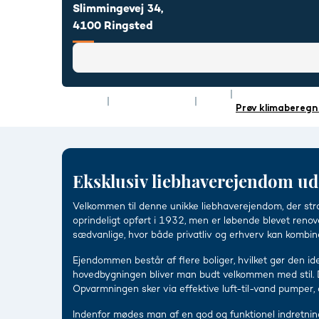
Slimmingevej 34,
4100 Ringsted
Rum
5
Energimærke
Type
Villa
Boligareal
301 m²
Prøv klimaberegn
Eksklusiv liebhaverejendom udo
Velkommen til denne unikke liebhaverejendom, der st
oprindeligt opført i 1932, men er løbende blevet reno
sædvanlige, hvor både privatliv og erhverv kan kombin
Ejendommen består af flere boliger, hvilket gør den id
hovedbygningen bliver man budt velkommen med stil. De 
Opvarmningen sker via effektive luft-til-vand pumper, d
Indenfor mødes man af en god og funktionel indretning