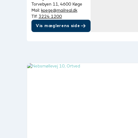
Torvebyen 11, 4600 Køge
Mail:
koege@mailreal.dk
Tlf:
3224 1200
Vis mæglerens side