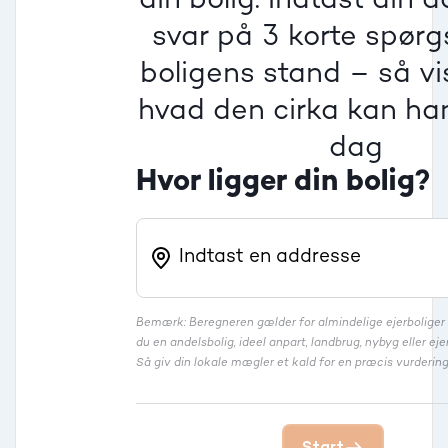
Dårlig
Dårlig
Dårlig
svar på 3 korte spør
boligens stand – så vis
Rækkehus
hvad den cirka kan han
dag
Hvor ligger din bolig?
Bemærk: Beregneren gælder for almindelige ejerbolige
du en andelsbolig, ideel anpart, landbrug, nybyg eller 
Så giv din lokale mægler et kald for en præcis vurdering
Start