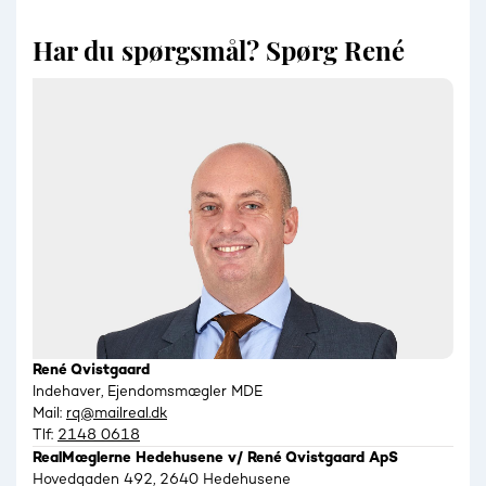
Har du spørgsmål? Spørg René
René Qvistgaard
Indehaver, Ejendomsmægler MDE
Mail:
rq@mailreal.dk
Tlf:
2148 0618
RealMæglerne Hedehusene v/ René Qvistgaard ApS
Hovedgaden 492, 2640 Hedehusene