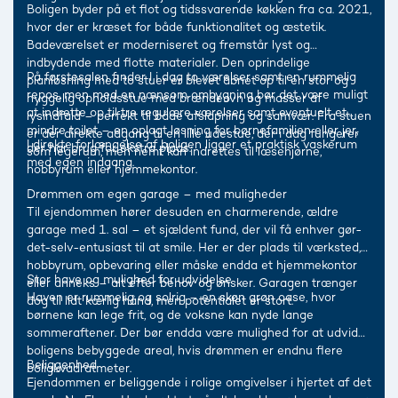
Boligen byder på et flot og tidssvarende køkken fra ca. 2021,
hvor der er kræset for både funktionalitet og æstetik.
Badeværelset er moderniseret og fremstår lyst og
indbydende med flotte materialer. Den oprindelige
På førstesalen finder I i dag to værelser samt en rummelig
planløsning med to stuer er blevet åbnet op til én stor og
repos, men med en nænsom ombygning bør det være muligt
hyggelig opholdsstue med brændeovn og masser af
at indrette op til tre regulære værelser samt eventuelt et
lysindfald – perfekt til både afslapning og samvær. Fra stuen
mindre toilet – en oplagt løsning for børnefamilien eller jer,
er der direkte adgang til en lille udestue, der i dag fungerer
I direkte forlængelse af boligen ligger et praktisk vaskerum
der har brug for ekstra plads.
som legerum, men nemt kan indrettes til læsehjørne,
med egen indgang.
hobbyrum eller hjemmekontor.
Drømmen om egen garage – med muligheder
Til ejendommen hører desuden en charmerende, ældre
garage med 1. sal – et sjældent fund, der vil få enhver gør-
det-selv-entusiast til at smile. Her er der plads til værksted,
hobbyrum, opbevaring eller måske endda et hjemmekontor
Stor have og mulighed for udvidelse
eller anneks – alt efter behov og ønsker. Garagen trænger
Haven er rummelig og solrig – en skøn grøn oase, hvor
dog til lidt kærlig hånd, men potentialet er stort.
børnene kan lege frit, og de voksne kan nyde lange
sommeraftener. Der bør endda være mulighed for at udvide
boligens bebyggede areal, hvis drømmen er endnu flere
Beliggenhed
boligkvadratmeter.
Ejendommen er beliggende i rolige omgivelser i hjertet af det