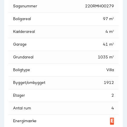
Sagsnummer
220RMH00279
Boligareal
97 m²
Kælderareal
4 m²
Garage
41 m²
Grundareal
1035 m²
Boligtype
Villa
Bygget/ombygget
1912
Etager
2
Antal rum
4
Energimærke