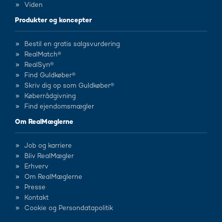
Viden
Produkter og koncepter
Bestil en gratis salgsvurdering
RealMatch®
RealSyn®
Find Guldkøber®
Skriv dig op som Guldkøber®
Køberrådgivning
Find ejendomsmægler
Om RealMæglerne
Job og karriere
Bliv RealMægler
Erhverv
Om RealMæglerne
Presse
Kontakt
Cookie og Persondatapolitik