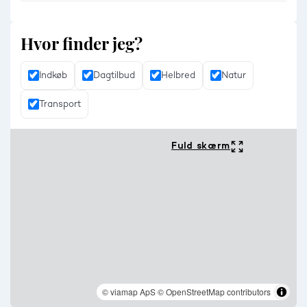
Hvor finder jeg?
Indkøb
Dagtilbud
Helbred
Natur
Transport
Fuld skærm
© viamap ApS
© OpenStreetMap contributors