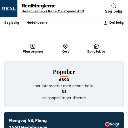
RealMæglerne
Hedehusene v/ René Qvistgaard ApS
Søg bolig
Søg bolig
Hedehusene
Del bolig
+ 21 BILLEDER
Plantegning
Kort
Boligfakta
Populær
6890
har interageret med denne bolig
31
salgsopstillinger tilsendt
Fløngvej 48, Fløng
Solgt
2640 Hedehusene