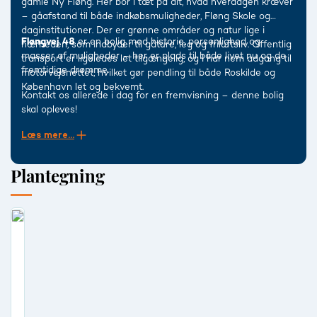
gamle Ny Fløng. Her bor I tæt på alt, hvad hverdagen kræver
– gåafstand til både indkøbsmuligheder, Fløng Skole og
daginstitutioner. Der er grønne områder og natur lige i
Fløngvej 48
er en bolig med historie, personlighed og
nærheden, som indbyder til gåture, leg og friluftsliv. Offentlig
masser af muligheder – her er plads til både livet nu og de
transport er ligeledes let tilgængelig, og I har nem adgang til
fremtidige drømme.
motorvejsnettet, hvilket gør pendling til både Roskilde og
København let og bekvemt.
Kontakt os allerede i dag for en fremvisning – denne bolig
skal opleves!
Læs mere...
Plantegning