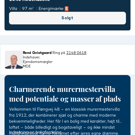
Villa
97 m²
Energimærke
Solgt
René Qvistgaard
Ring på
2148 0618
Indehaver,
Ejendomsmægler
MDE
Charmerende murermestervilla
med potentiale og masser af plads
Velkommen til Fløngvej 48 – en klassisk murermestervilla
fra 1912, der kombinerer sjæl og charme med moderne
bekvemmeligheder. Her får I en bolig med karakter, højt til
loftet – både billedligt og bogstaveligt – og ikke mindst
Indretning og boligfordeling
mulighed for at forme hjemmet efter jeres egne drømme.