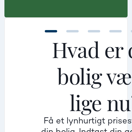
Hvad er 
bolig v
Mellem
Mellem
Mellem
lige nu
Mindre god
Mindre god
Mindre god
Få et lynhurtigt prise
Villa
din bolig. Indtast din 
Beregner pris