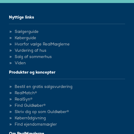
Nyttige links
Sælgerguide
Køberguide
Hvorfor vælge RealMæglerne
Vurdering af hus
Salg af sommerhus
Viden
Produkter og koncepter
Bestil en gratis salgsvurdering
RealMatch®
RealSyn®
Find Guldkøber®
Skriv dig op som Guldkøber®
Køberrådgivning
Find ejendomsmægler
Om RealMæglerne