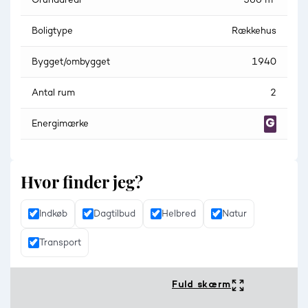
Grundareal
566 m²
Boligtype
Rækkehus
Bygget/ombygget
1940
Antal rum
2
Energimærke
Hvor finder jeg?
Indkøb
Dagtilbud
Helbred
Natur
Transport
Fuld skærm