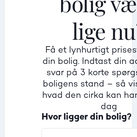
bolig v
Mellem
Mellem
Mellem
lige nu
Mindre god
Mindre god
Mindre god
Få et lynhurtigt prise
Villa
din bolig. Indtast din 
Beregner pris
Dårlig
Dårlig
Dårlig
svar på 3 korte spør
boligens stand – så vis
Rækkehus
hvad den cirka kan han
dag
Hvor ligger din bolig?