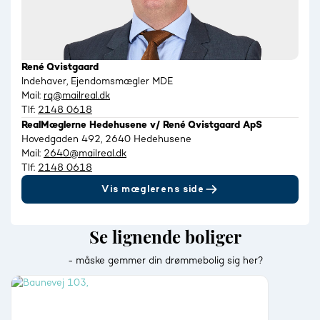
René Qvistgaard
Indehaver, Ejendomsmægler MDE
Mail:
rq@mailreal.dk
Tlf:
2148 0618
RealMæglerne Hedehusene v/ René Qvistgaard ApS
Hovedgaden 492, 2640 Hedehusene
Mail:
2640@mailreal.dk
Tlf:
2148 0618
Vis mæglerens side
Se lignende boliger
- måske gemmer din drømmebolig sig her?