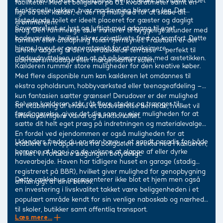
entré med praktisk skabsplads. Herfra ledes du videre til det
faciliteter. Med et boligareal på 61 kvadratmeter samt en
funktionelle køkken, hvor madlavning bliver en leg. Det
lige så stor kælder, er der rig mulighed for at skabe dit
tilstødende toilet er ideelt placeret for gæster og dagligt
drømmehjem.
Soveværelset er lyst og luftigt med adgang til eget
brug. Den rummelige stue inviterer til hyggelige stunder med
badeværelse, hvilket sikrer privatlivets fred og komfort. Dette
familien eller afslapning foran fjernsynet. Fra stuen er der
hjems layout er gennemtænkt for at maksimere
direkte adgang til den overdækkede terrasse – perfekt til
pladsudnyttelsen uden at gå på kompromis med æstetikken.
udendørs middage eller morgenkaffe i solen.
Kælderen rummer store muligheder for den kreative køber.
Med flere disponible rum kan kælderen let omdannes til
ekstra opholdsrum, hobbyværksted eller teenageafdeling –
kun fantasien sætter grænser! Derudover er der mulighed
Selvom kælderen står råt flere steder og trænger til
for etablering af endnu et badeværelse hernede, hvilket vil
færdiggørelse, giver det dig som ny ejer muligheden for at
tilføre yderligere værdi og funktionalitet.
sætte dit helt eget præg på indretningen og materialevalget.
En fordel ved ejendommen er også muligheden for at
Udendørs finder du en stor have – et sandt paradis for både
etablere en trappe ned fra boligdelen direkte ned i kælderen,
børnene at lege i og de voksne at slappe af eller dyrke
hvilket vil forbedre adgangen betydeligt.
havearbejde. Haven har tidligere huset en garage (stadig
registreret på BBR), hvilket giver mulighed for genopbygning
Dette rækkehus repræsenterer ikke blot et hjem men også
afhængigt af dine behov.
en investering i livskvalitet takket være beliggenheden i et
populært område kendt for sin venlige naboskab og nærhed
til skoler, butikker samt offentlig transport.
Læs mere...