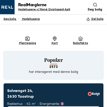
RealMæglerne
Hedehusene v/ René Qvistgaard ApS
Søg bolig
Søg bolig
Hedehusene
Del bolig
+ 24 BILLEDER
Plantegning
Kort
Boligfakta
Populær
2573
har interageret med denne bolig
Solvænget 24,
Solgt
2630 Taastrup
Rækkehus
61 m²
Energimærke