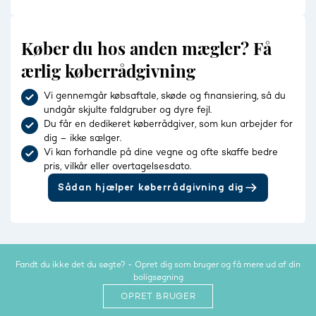
Køber du hos anden mægler? Få
ærlig køberrådgivning
Vi gennemgår købsaftale, skøde og finansiering, så du
undgår skjulte faldgruber og dyre fejl.
Du får en dedikeret køberrådgiver, som kun arbejder for
dig – ikke sælger.
Vi kan forhandle på dine vegne og ofte skaffe bedre
pris, vilkår eller overtagelsesdato.
Sådan hjælper køberrådgivning dig
Fandt du ikke det du søgte? - Opret dig som bruger og få mere ud af din
boligsøgning
OPRET BRUGER