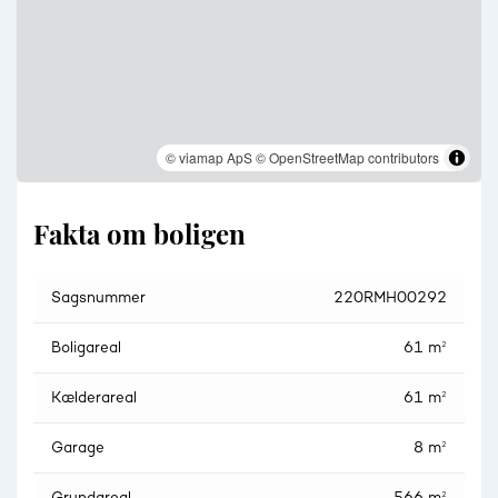
© viamap ApS
© OpenStreetMap contributors
Fakta om boligen
Sagsnummer
220RMH00292
Boligareal
61 m²
Kælderareal
61 m²
Garage
8 m²