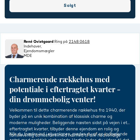
Solgt
René Qvistgaard
Ring på
2148 0618
Indehaver,
Ejendomsmægler
MDE
Charmerende rækkehus med
potentiale i eftertragtet kvarter -
din drømmebolig venter!
Velkommen til dette charmerende rækkehus fra 1940, der
byder på en unik kombination af klassisk charme og
moderne muligheder. Beliggende næsten sidst på vejen i et
eftertragtet kvarter, tilbyder denne ejendom en rolig og
Når du træder ind i stueplanen, mødes du af en indbydende
familievenlig atmosfære med nærhed til alle nødvendige