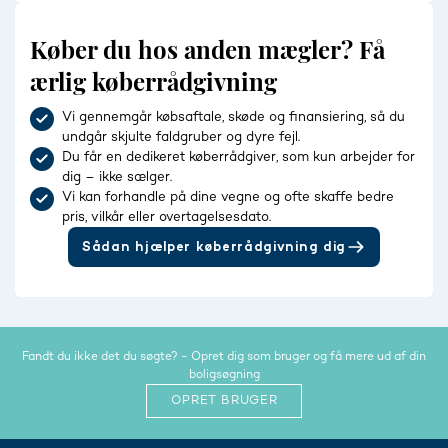
Køber du hos anden mægler? Få
ærlig køberrådgivning
Vi gennemgår købsaftale, skøde og finansiering, så du
undgår skjulte faldgruber og dyre fejl.
Du får en dedikeret køberrådgiver, som kun arbejder for
dig – ikke sælger.
Vi kan forhandle på dine vegne og ofte skaffe bedre
pris, vilkår eller overtagelsesdato.
Sådan hjælper køberrådgivning dig
Fandt du ikke det du søgte? - Opret dig som bruger og få mere ud af din
boligsøgning
OPRET BRUGER