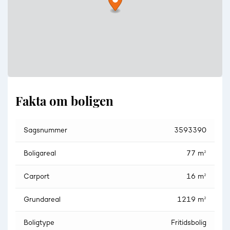
brændeovn fra 2024.
Fakta om boligen
Sagsnummer
3593390
Boligareal
77 m²
Carport
16 m²
Grundareal
1219 m²
Boligtype
Fritidsbolig