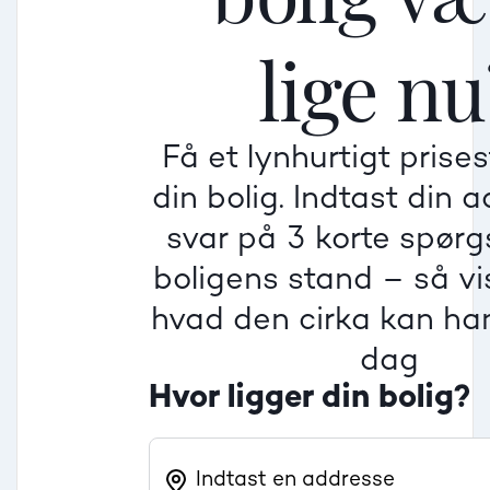
lige nu
Mindre god
Mindre god
Mindre god
Få et lynhurtigt prise
Villa
din bolig. Indtast din 
Beregner pris
Dårlig
Dårlig
Dårlig
svar på 3 korte spør
boligens stand – så vis
Rækkehus
hvad den cirka kan han
dag
Hvor ligger din bolig?