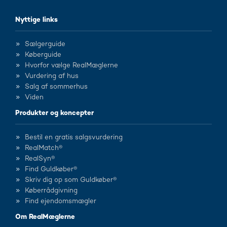
Nyttige links
Sælgerguide
Køberguide
Hvorfor vælge RealMæglerne
Vurdering af hus
Salg af sommerhus
Viden
Produkter og koncepter
Bestil en gratis salgsvurdering
RealMatch®
RealSyn®
Find Guldkøber®
Skriv dig op som Guldkøber®
Køberrådgivning
Find ejendomsmægler
Om RealMæglerne