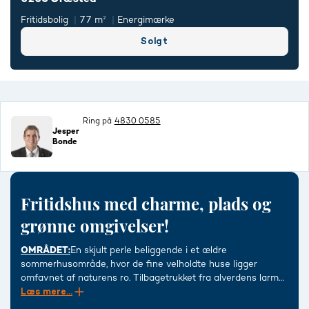
Fritidsbolig
77 m²
Energimærke
Solgt
Ring på
4830 0585
Jesper
Bonde
Fritidshus med charme, plads og
grønne omgivelser!
OMRÅDET:
En skjult perle beliggende i et ældre
sommerhusområde, hvor de fine velholdte huse ligger
omfavnet af naturens ro. Tilbagetrukket fra alverdens larm
på en lille blind vej, får man sin helt egen oase. Her har man
Læs mere...
ca. 1,5 km til fredet naturområde med direkte adgang til