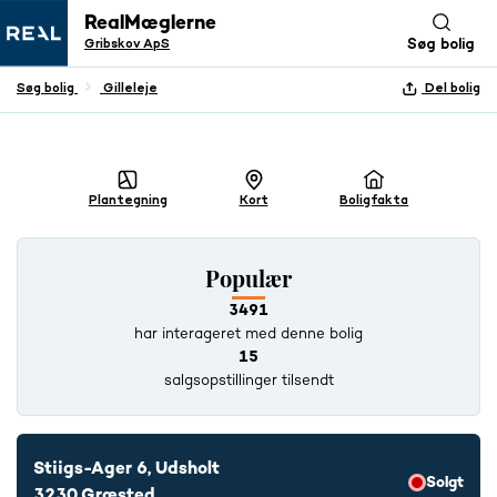
RealMæglerne
Gribskov ApS
Søg bolig
Søg bolig
Gilleleje
Del bolig
+ 18 BILLEDER
Plantegning
Kort
Boligfakta
Populær
3491
har interageret med denne bolig
15
salgsopstillinger tilsendt
Stiigs-Ager 6, Udsholt
Solgt
3230 Græsted