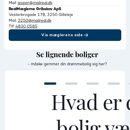
Mail:
jesper@mailreal.dk
RealMæglerne Gribskov ApS
Vesterbrogade 17B, 3250 Gilleleje
Mail:
3250@mailreal.dk
Tlf:
4830 0585
Vis mæglerens side
Se lignende boliger
- måske gemmer din drømmebolig sig her?
Hvad er 
bolig v
Mellem
Mellem
Mellem