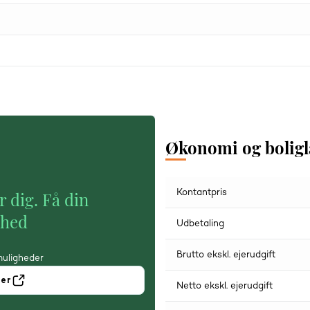
Økonomi og bolig
Kontantpris
r dig. Få din
ghed
Udbetaling
Brutto ekskl. ejerudgift
muligheder
ner
Netto ekskl. ejerudgift