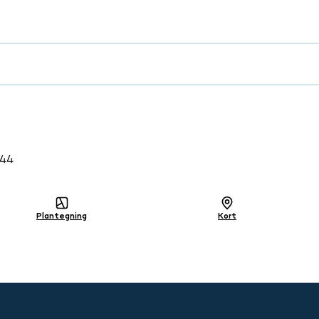
lig
344
Plantegning
Kort