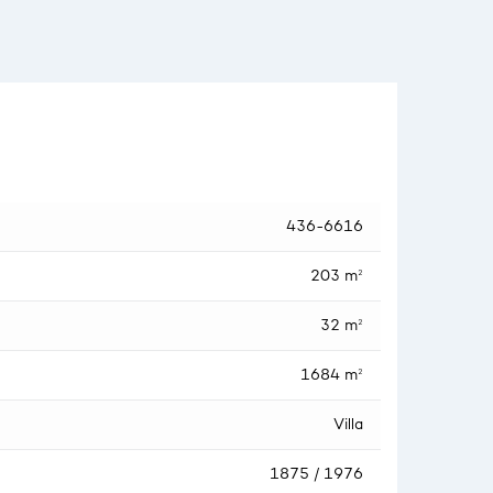
436-6616
203 m²
32 m²
1684 m²
Villa
1875 / 1976