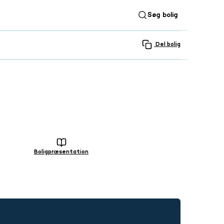
Søg bolig
Del bolig
SE ALLE 30 BILLEDER
Boligpræsentation