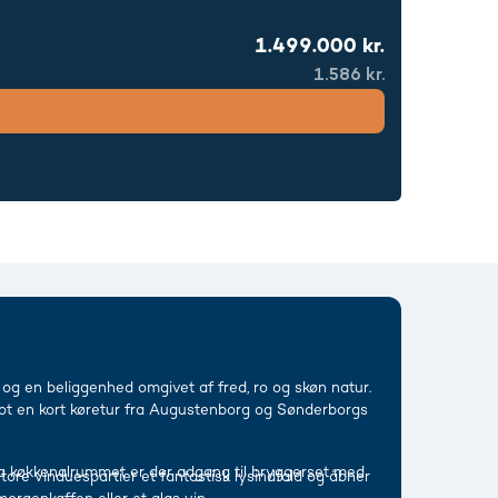
1.499.000 kr.
1.586 kr.
og en beliggenhed omgivet af fred, ro og skøn natur.
lot en kort køretur fra Augustenborg og Sønderborgs
a køkkenalrummet er der adgang til bryggerset med
store vinduespartier et fantastisk lysindfald og åbner