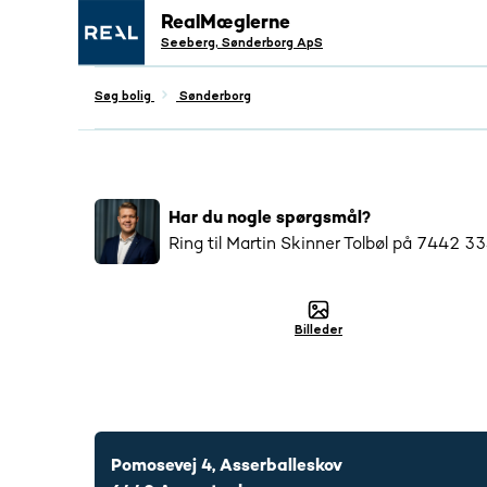
RealMæglerne
Seeberg, Sønderborg ApS
Søg bolig
Sønderborg
Populær
3088
har interageret med denne bo
Har du nogle spørgsmål?
Ring til
Martin Skinner Tolbøl
på
7442 3
Billeder
7442 3344
Pomosevej 4, Asserballeskov