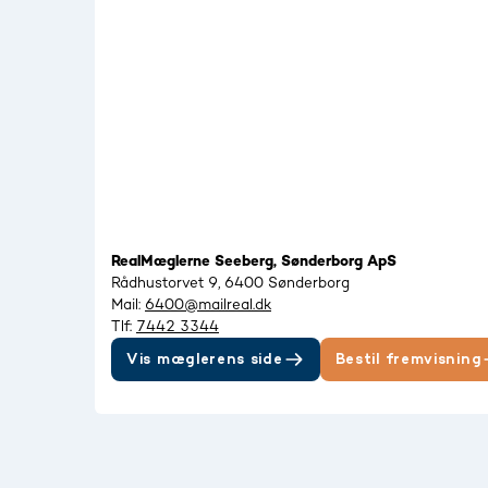
RealMæglerne Seeberg, Sønderborg ApS
Rådhustorvet 9, 6400 Sønderborg
Mail:
6400@mailreal.dk
Tlf:
7442 3344
Vis mæglerens side
Bestil fremvisning