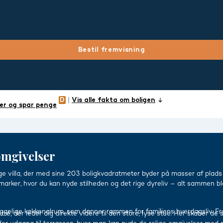
Bestil fremvisning
Vis alle fakta om boligen
er og spar penge
omgivelser
ge villa, der med sine 203 boligkvadratmeter byder på masser af plads 
marker, hvor du kan nyde stilheden og det rige dyreliv – alt sammen b
elige køkkenalrum, som danner rammen for familiens hverdagsliv. Fr
é, der leder dig direkte videre til den store, lyse stue. Her skaber de 