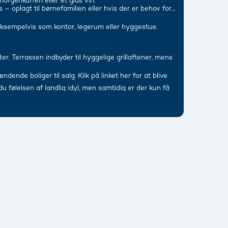
orgenkaffen eller et glas vin.
 oplagt til børnefamilien eller hvis der er behov for
eksempelvis som kontor, legerum eller hyggestue.
r. Terrassen indbyder til hyggelige grillaftener, mens
nde boliger til salg. Klik på linket her for at blive
 følelsen af landlig idyl, men samtidig er der kun få
er er du blot nysgerrig på hvad din bolig kan sælges for
ter et væld af butikker, caféer, restauranter samt gode
estilSalgsvurdering eller på tlf. 74 42 33 44.