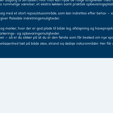
der udgang til terrassen, hvor man kan nyde de rolige omgivelser med m
 rummelige værelser, et ekstra køkken samt praktisk opbevaringsplads –
er sig med et stort repos/stueområde, som kan indrettes efter behov – 
giver fleksible indretningsmuligheder.
g marker, hvor der er god plads til både leg, afslapning og haveprojekte
arkerings- og opbevaringsmuligheder.
er – så er du sikker på at du er den første som får besked om nye spænde
beliggenhed tæt på både skov, strand og dejlige naturområder. Her får du
e salgsvurdering af din bolig. Overvejer du derfor at sælge din bolig ell
itutioner og kulturtilbud. Sønderborg nås på kort tid i bil, hvor der ven
gtende salgsvurdering via dette link http://www.realmaeglerne.dk/436#b