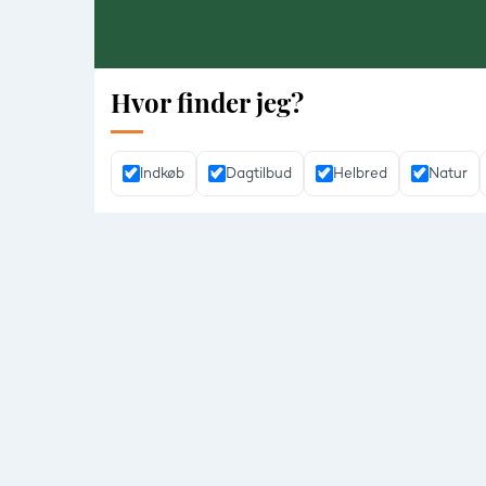
Hvor finder jeg?
Indkøb
Dagtilbud
Helbred
Natur