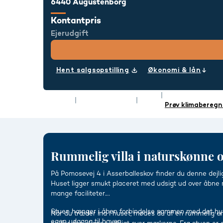
6440 Augustenborg
Kontantpris
Ejerudgift
Hent salgsopstilling
Økonomi & lån
Rum
6
Energimærke
Type
Villa
Boligareal
203 m²
Prøv klimaberegn
Rummelig villa i naturskønne 
På Pomosevej 4 i Asserballeskov finder du denne dejli
Huset ligger smukt placeret med udsigt ud over åbne 
mange faciliteter.
Stuen hænger i åben forbindelse sammen med det hygg
Når du træder ind i huset, mødes du af en rummelig entr
egen udgang til haven.