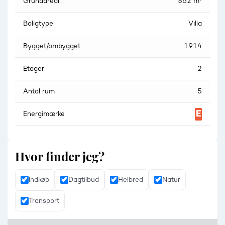
Grundareal
562 m²
Boligtype
Villa
Bygget/ombygget
1914
Etager
2
Antal rum
5
Energimærke
Hvor finder jeg?
Indkøb
Dagtilbud
Helbred
Natur
Transport