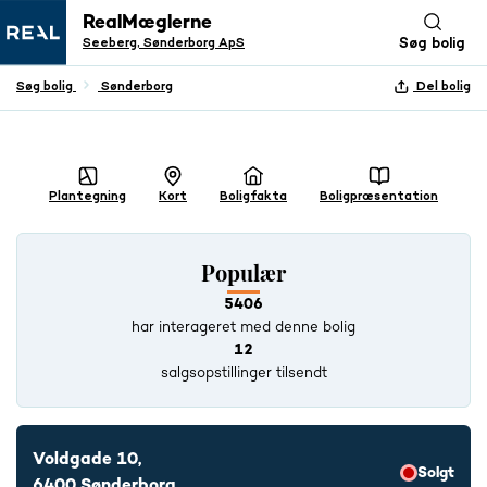
RealMæglerne
Seeberg, Sønderborg ApS
Søg bolig
Søg bolig
Sønderborg
Del bolig
+ 34 BILLEDER
Plantegning
Kort
Boligfakta
Boligpræsentation
Populær
5406
har interageret med denne bolig
12
salgsopstillinger tilsendt
Voldgade 10,
Solgt
6400 Sønderborg