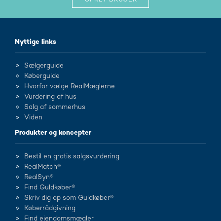
Nyttige links
Sælgerguide
Køberguide
Hvorfor vælge RealMæglerne
Vurdering af hus
Salg af sommerhus
Viden
Produkter og koncepter
Bestil en gratis salgsvurdering
RealMatch®
RealSyn®
Find Guldkøber®
Skriv dig op som Guldkøber®
Køberrådgivning
Find ejendomsmægler