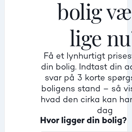
bolig v
Mellem
Mellem
Mellem
lige nu
Mindre god
Mindre god
Mindre god
Få et lynhurtigt prise
Villa
din bolig. Indtast din 
Beregner pris
Dårlig
Dårlig
Dårlig
svar på 3 korte spør
boligens stand – så vis
Rækkehus
hvad den cirka kan han
dag
Hvor ligger din bolig?