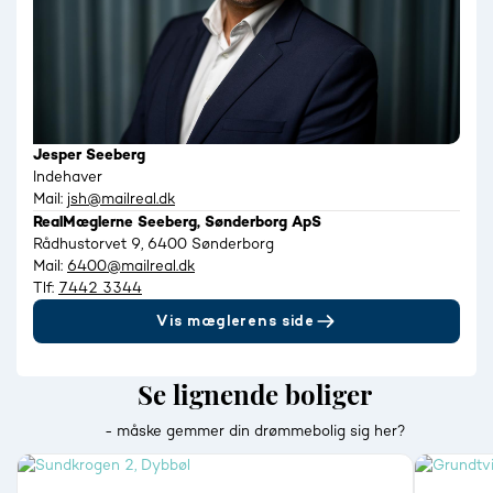
Jesper Seeberg
Indehaver
Mail:
jsh@mailreal.dk
RealMæglerne Seeberg, Sønderborg ApS
Rådhustorvet 9, 6400 Sønderborg
Mail:
6400@mailreal.dk
Tlf:
7442 3344
Vis mæglerens side
Se lignende boliger
- måske gemmer din drømmebolig sig her?