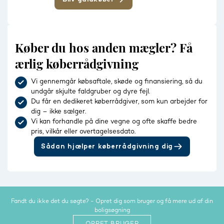
Køber du hos anden mægler? Få
ærlig køberrådgivning
Vi gennemgår købsaftale, skøde og finansiering, så du
undgår skjulte faldgruber og dyre fejl.
Du får en dedikeret køberrådgiver, som kun arbejder for
dig – ikke sælger.
Vi kan forhandle på dine vegne og ofte skaffe bedre
pris, vilkår eller overtagelsesdato.
Sådan hjælper køberrådgivning dig
Fandt du ikke det du søgte? - Opret dig som bruger og få mere ud af din
boligsøgning
OPRET BRUGER