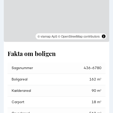
© viamap ApS
© OpenStreetMap contributors
Fakta om boligen
Sagsnummer
436-6780
Boligareal
162 m²
Kælderareal
90 m²
Carport
18 m²