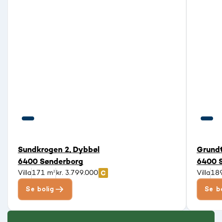
Sundkrogen 2, Dybbøl
Grundt
6400 Sønderborg
6400 
Villa
171 m²
kr. 3.799.000
Villa
18
Se bolig
Se b