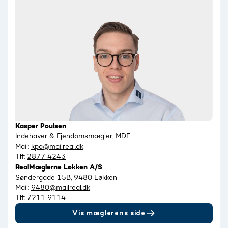
Kasper Poulsen
Indehaver & Ejendomsmægler, MDE
Mail:
kpo@mailreal.dk
Tlf:
2877 4243
RealMæglerne Løkken A/S
Søndergade 15B, 9480 Løkken
Mail:
9480@mailreal.dk
Tlf:
7211 9114
Vis mæglerens side