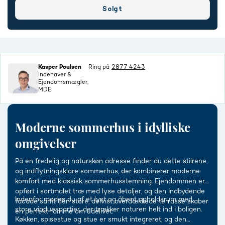
Solgt
Kasper Poulsen
Ring på
2877 4243
Indehaver &
Ejendomsmægler,
MDE
Moderne sommerhus i idylliske
omgivelser
På en fredelig og naturskøn adresse finder du dette stilrene
og indflytningsklare sommerhus, der kombinerer moderne
komfort med klassisk sommerhusstemning. Ejendommen er
opført i sortmalet træ med lyse detaljer, og den indbydende
Indenfor mødes du af et lyst og åbent opholdsrum med
facade samt den store, delvist overdækkede terrasse skaber
store vinduespartier, der trækker naturen helt ind i boligen.
en perfekt ramme om udelivet.
Køkken, spisestue og stue er smukt integreret, og den