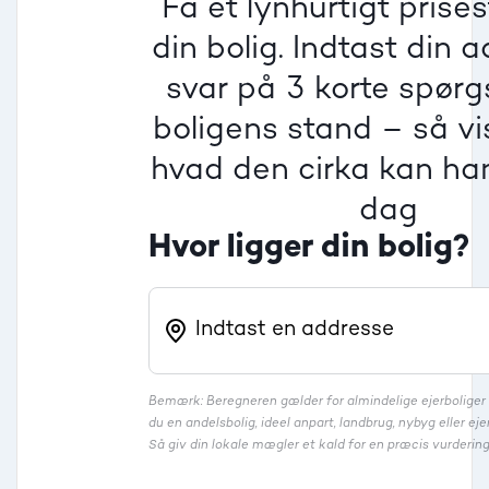
Få et lynhurtigt prise
Villa
din bolig. Indtast din 
Beregner pris
Dårlig
Dårlig
Dårlig
svar på 3 korte spør
boligens stand – så vis
Rækkehus
hvad den cirka kan han
dag
Hvor ligger din bolig?
Bemærk: Beregneren gælder for almindelige ejerbolige
du en andelsbolig, ideel anpart, landbrug, nybyg eller 
Så giv din lokale mægler et kald for en præcis vurdering