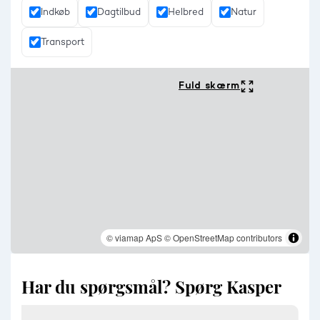
Indkøb
Dagtilbud
Helbred
Natur
Transport
Fuld skærm
© viamap ApS
© OpenStreetMap contributors
Har du spørgsmål? Spørg Kasper