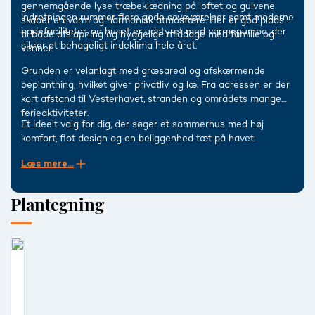
gennemgående lyse træbeklædning på loftet og gulvene
Indretningen rummer flere gode soveværelser samt moderne
skaber en varm og harmonisk atmosfære. Her er god plads
badefaciliteter, og huset er udstyret med varmepumpe, der
til både afslapning og hyggelige middage med familie og
sikrer et behageligt indeklima hele året.
venner.
Grunden er velanlagt med græsareal og afskærmende
beplantning, hvilket giver privatliv og læ. Fra adressen er der
kort afstand til Vesterhavet, stranden og områdets mange
ferieaktiviteter.
Et ideelt valg for dig, der søger et sommerhus med høj
komfort, flot design og en beliggenhed tæt på havet.
Læs mere...
Plantegning