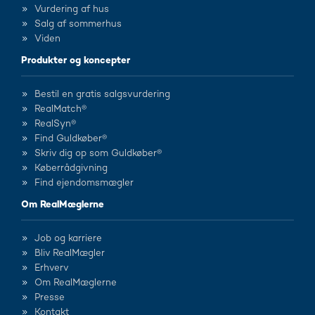
Vurdering af hus
Salg af sommerhus
Viden
Produkter og koncepter
Bestil en gratis salgsvurdering
RealMatch®
RealSyn®
Find Guldkøber®
Skriv dig op som Guldkøber®
Køberrådgivning
Find ejendomsmægler
Om RealMæglerne
Job og karriere
Bliv RealMægler
Erhverv
Om RealMæglerne
Presse
Kontakt