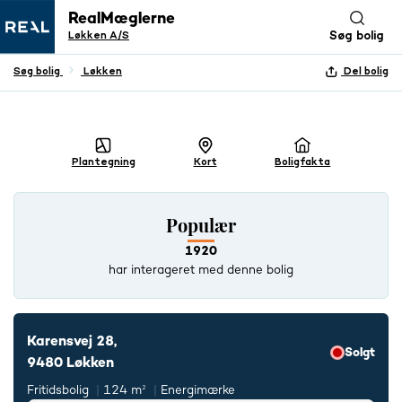
RealMæglerne
Løkken A/S
Søg bolig
Søg bolig
Løkken
Del bolig
+ 25 BILLEDER
Plantegning
Kort
Boligfakta
Populær
1920
har interageret med denne bolig
Karensvej 28,
Solgt
9480 Løkken
Fritidsbolig
124 m²
Energimærke