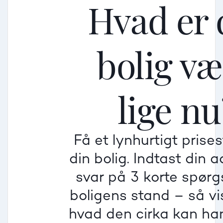
Hvad er 
bolig v
Mellem
Mellem
Mellem
lige nu
Mindre god
Mindre god
Mindre god
Få et lynhurtigt prise
Villa
din bolig. Indtast din 
Beregner pris
Dårlig
Dårlig
Dårlig
svar på 3 korte spør
boligens stand – så vis
Rækkehus
hvad den cirka kan han