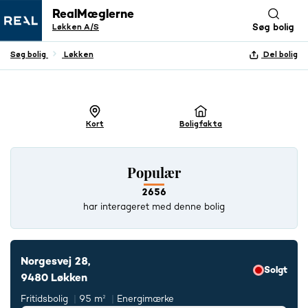
RealMæglerne
Løkken A/S
Søg bolig
Søg bolig
Løkken
Del bolig
+ 26 BILLEDER
Kort
Boligfakta
Populær
2656
har interageret med denne bolig
Norgesvej 28,
Solgt
9480 Løkken
Fritidsbolig
95 m²
Energimærke