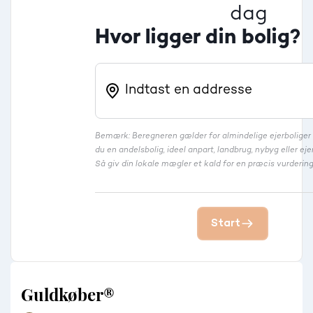
dag
Hvor ligger din bolig?
Bemærk: Beregneren gælder for almindelige ejerbolige
du en andelsbolig, ideel anpart, landbrug, nybyg eller 
Så giv din lokale mægler et kald for en præcis vurdering
Start
Guldkøber®