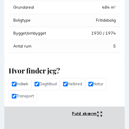
Grundareal
484 m²
Boligtype
Fritidsbolig
Bygget/ombygget
1930 / 1974
Antal rum
5
Hvor finder jeg?
Indkøb
Dagtilbud
Helbred
Natur
Transport
Fuld skærm