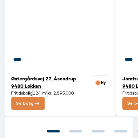
Østergårdsvej 27, Åsendrup
Jomfru
Ny
9480 Løkken
9480 
Fritidsbolig
124 m²
kr. 2.895.000
Fritidsb
Se bolig
Se b