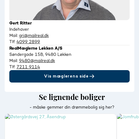
Gert Ritter
Indehaver
Mail:
gri@mailreal.dk
Tlf:
4099 2899
RealMæglerne Løkken A/S
Søndergade 15B, 9480 Løkken
Mail:
9480@mailreal.dk
Tlf:
7211 9114
Vis mæglerens side
Se lignende boliger
- måske gemmer din drømmebolig sig her?