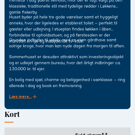
fremstår i dag yderst velholdt, hvor der er lagt vægt på den
klassiske, traditionelle stil med tydelige rødder i Løkkens
gamle fiskerby.
Huset byder på hele tre gode værelser samt et hyggeligt
anneks, hvor der ligeledes er etableret toilet – perfekt til
gæster eller udlejning. I stueplan findes køkken i åben
forbindelse til opholdsstuen, og på førstesalen er der
Grunden indbyder til udeliv med en skøn gårdhave samt
indrettet en lys og indbydende tv-stue.
solrige kroge, hvor man kan nyde dagen fra morgen til aften.
Sommerhuset er desuden attraktivt som investeringsobjekt
og er udlejet gennem bureau, hvor det årligt indbringer ca.
130.000 kr. til ejer.
En bolig med sjæl, charme og beliggenhed i særklasse – ring
allerede i dag og book en fremvisning.
Læs mere...
Kort