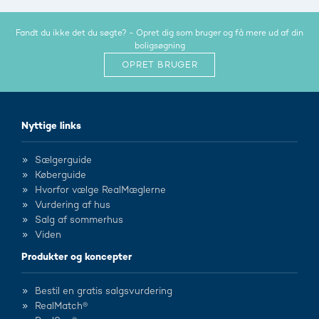
Fandt du ikke det du søgte? - Opret dig som bruger og få mere ud af din
boligsøgning
OPRET BRUGER
Nyttige links
Sælgerguide
Køberguide
Hvorfor vælge RealMæglerne
Vurdering af hus
Salg af sommerhus
Viden
Produkter og koncepter
Bestil en gratis salgsvurdering
RealMatch®