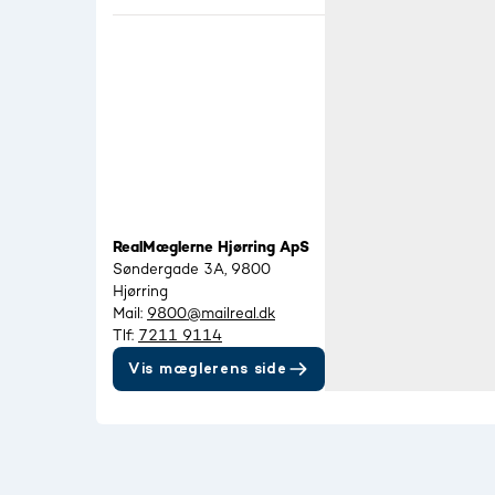
RealMæglerne Hjørring ApS
Søndergade 3A, 9800
Hjørring
Mail:
9800@mailreal.dk
Tlf:
7211 9114
Vis mæglerens side