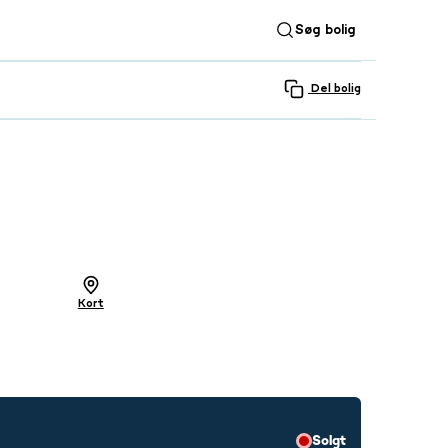
Søg bolig
Del bolig
SE ALLE 26 BILLEDER
Kort
Solgt