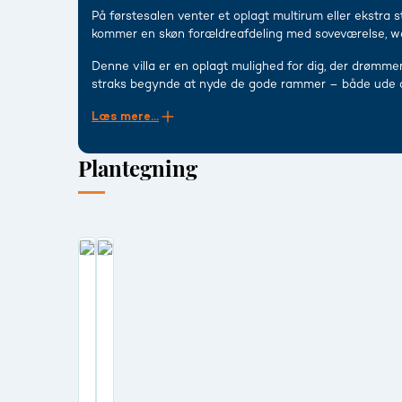
På førstesalen venter et oplagt multirum eller ekstra 
kommer en skøn forældreafdeling med soveværelse, walk
Denne villa er en oplagt mulighed for dig, der drømmer o
straks begynde at nyde de gode rammer – både ude o
Læs mere...
Plantegning