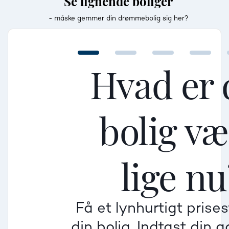
Se lignende boliger
- måske gemmer din drømmebolig sig her?
Hvad er 
bolig v
Mellem
Mellem
Mellem
lige nu
Mindre god
Mindre god
Mindre god
Få et lynhurtigt prise
Villa
din bolig. Indtast din 
Beregner pris