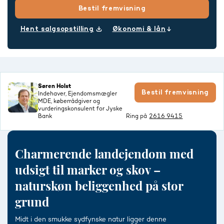
Bestil fremvisning
Hent salgsopstilling
Økonomi & lån
Søren Holst
Bestil fremvisning
Indehaver, Ejendomsmægler
MDE, køberrådgiver og
vurderingskonsulent for Jyske
Bank
Ring på
2616 9415
Charmerende landejendom med
udsigt til marker og skov –
naturskøn beliggenhed på stor
grund
Midt i den smukke sydfynske natur ligger denne