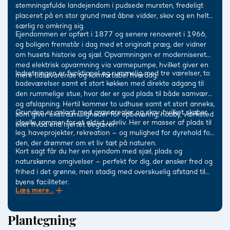
stemningsfulde landejendom i pudsede mursten, fredeligt
placeret på en stor grund med åbne vidder, skov og en helt
særlig ro omkring sig.
Ejendommen er opført i 1877 og senere renoveret i 1966,
og boligen fremstår i dag med et originalt præg, der vidner
om husets historie og sjæl. Opvarmningen er moderniseret
med elektrisk opvarmning via varmepumpe, hvilket giver en
Indretningen er funktionel og rummelig med tre værelser, to
mere tidssvarende og komfortabel hverdag.
badeværelser samt et stort køkken med direkte adgang til
den rummelige stue, hvor der er god plads til både samvær
og afslapning. Hertil kommer to udhuse samt et stort anneks,
Grunden er anlagt med græsarealer og skov, hvilket skaber
som giver ekstra muligheder for opbevaring, hobby, værksted
ideelle rammer for et aktivt udeliv. Her er masser af plads til
eller hvad end hjertet begærer.
leg, haveprojekter, rekreation – og mulighed for dyrehold for
den, der drømmer om et liv tæt på naturen.
Kort sagt får du her en ejendom med sjæl, plads og
naturskønne omgivelser – perfekt for dig, der ønsker fred og
frihed i det grønne, men stadig med overskuelig afstand til
byens faciliteter.
Læs mere...
Plantegning