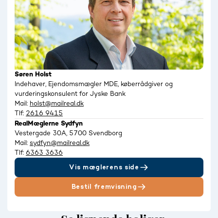
Søren Holst
Indehaver, Ejendomsmægler MDE, køberrådgiver og
vurderingskonsulent for Jyske Bank
Mail:
holst@mailreal.dk
Tlf:
2616 9415
RealMæglerne Sydfyn
Vestergade 30A, 5700 Svendborg
Mail:
sydfyn@mailreal.dk
Tlf:
6363 3636
Vis mæglerens side
Bestil fremvisning