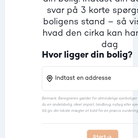
Dårlig
Dårlig
Dårlig
svar på 3 korte spør
boligens stand – så vis
Rækkehus
hvad den cirka kan han
dag
Hvor ligger din bolig?
Bemærk: Beregneren gælder for almindelige ejerbolige
du en andelsbolig, ideel anpart, landbrug, nybyg eller 
Så giv din lokale mægler et kald for en præcis vurdering
Start