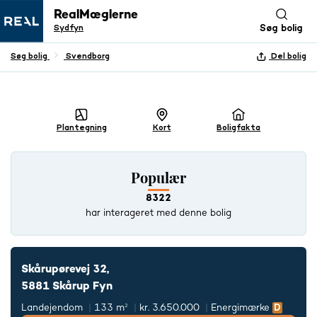
RealMæglerne
Sydfyn
Søg bolig
Søg bolig
Svendborg
Del bolig
+ 30 BILLEDER
Plantegning
Kort
Boligfakta
Populær
8322
har interageret med denne bolig
Skårupørevej 32,
5881 Skårup Fyn
Landejendom
133 m²
kr. 3.650.000
Energimærke