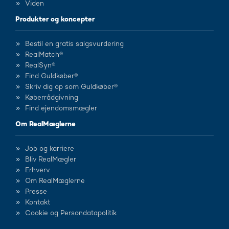
Viden
Produkter og koncepter
Bestil en gratis salgsvurdering
RealMatch®
RealSyn®
Find Guldkøber®
Skriv dig op som Guldkøber®
Køberrådgivning
Find ejendomsmægler
Om RealMæglerne
Job og karriere
Bliv RealMægler
Erhverv
Om RealMæglerne
Presse
Kontakt
Cookie og Persondatapolitik