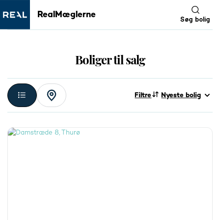
RealMæglerne
Søg bolig
Boliger til salg
Filtre
Nyeste bolig