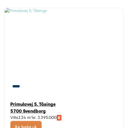
Primulavej 5, Tåsinge
5700 Svendborg
Villa
124 m²
kr. 3.395.000
Se bolig