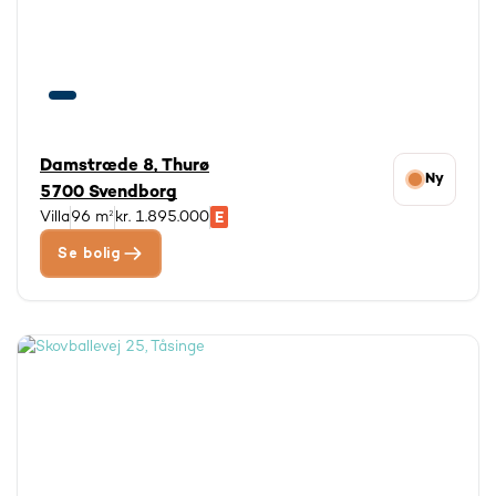
© viamap ApS
© OpenStreetMap contributors
Damstræde 8, Thurø
Ny
5700 Svendborg
Villa
96 m²
kr. 1.895.000
Se bolig