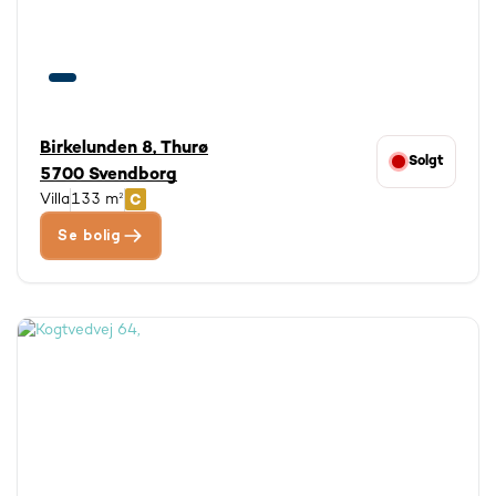
Birkelunden 8, Thurø
Solgt
5700 Svendborg
Villa
133 m²
Se bolig