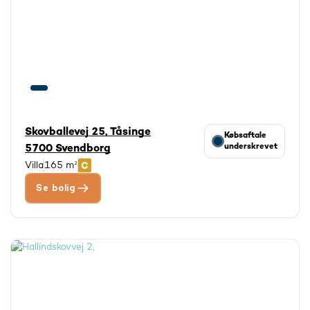
Skovballevej 25, Tåsinge
Købsaftale
underskrevet
5700 Svendborg
Villa
165 m²
Se bolig