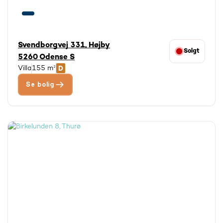
Svendborgvej 331, Højby
Solgt
5260 Odense S
Villa
155 m²
Se bolig