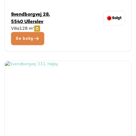
Svendborgvej 28,
Solgt
5540 Ullerslev
Villa
128 m²
Se bolig