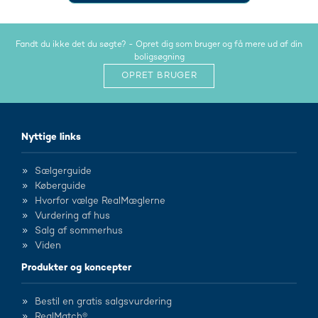
Fandt du ikke det du søgte? - Opret dig som bruger og få mere ud af din
boligsøgning
OPRET BRUGER
Nyttige links
Sælgerguide
Køberguide
Hvorfor vælge RealMæglerne
Vurdering af hus
Salg af sommerhus
Viden
Produkter og koncepter
Bestil en gratis salgsvurdering
RealMatch®