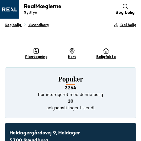
RealMæglerne
Sydfyn
Søg bolig
Søg bolig
Svendborg
Del bolig
+ 28 BILLEDER
Plantegning
Kort
Boligfakta
Populær
3264
har interageret med denne bolig
10
salgsopstillinger tilsendt
Heldagergårdsvej 9, Heldager
5700 Svendborg