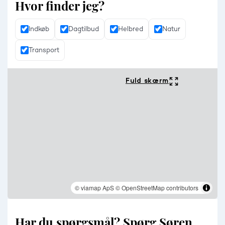
Hvor finder jeg?
Indkøb
Dagtilbud
Helbred
Natur
Transport
Fuld skærm
© viamap ApS
© OpenStreetMap contributors
Har du spørgsmål? Spørg Søren