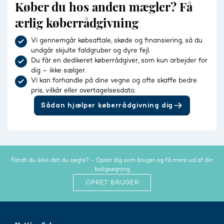
Køber du hos anden mægler? Få
ærlig køberrådgivning
Vi gennemgår købsaftale, skøde og finansiering, så du
undgår skjulte faldgruber og dyre fejl.
Du får en dedikeret køberrådgiver, som kun arbejder for
dig – ikke sælger.
Vi kan forhandle på dine vegne og ofte skaffe bedre
pris, vilkår eller overtagelsesdato.
Sådan hjælper køberrådgivning dig
Fandt du ikke det du søgte? - Opret dig som bruger og få mere ud af din
boligsøgning
OPRET BRUGER