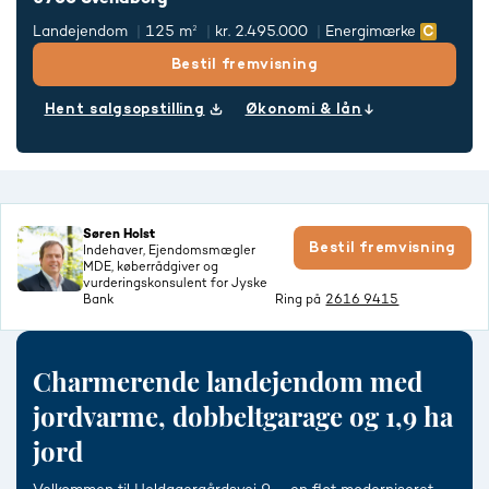
Landejendom
125 m²
kr. 2.495.000
Energimærke
Bestil fremvisning
Hent salgsopstilling
Økonomi & lån
Søren Holst
Bestil fremvisning
Indehaver, Ejendomsmægler
MDE, køberrådgiver og
vurderingskonsulent for Jyske
Bank
Ring på
2616 9415
Charmerende landejendom med
jordvarme, dobbeltgarage og 1,9 ha
jord