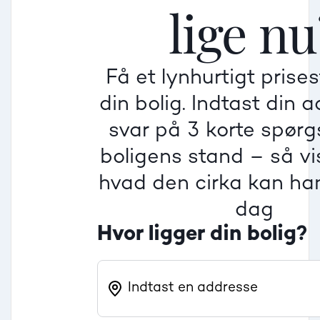
lige nu
Mindre god
Mindre god
Mindre god
Få et lynhurtigt prise
Villa
din bolig. Indtast din 
Beregner pris
Dårlig
Dårlig
Dårlig
svar på 3 korte spør
boligens stand – så vis
Rækkehus
hvad den cirka kan han
dag
Hvor ligger din bolig?