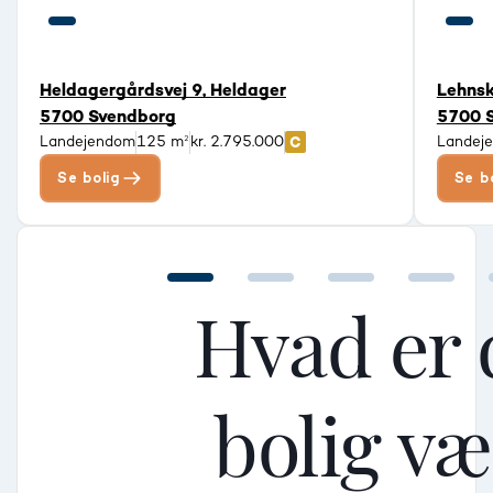
Heldagergårdsvej 9, Heldager
Lehnsk
5700 Svendborg
5700 
Landejendom
125 m²
kr. 2.795.000
Landej
Se bolig
Se b
Hvad er 
bolig v
Mellem
Mellem
Mellem