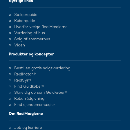
Nyttige links
Sælgerguide
Køberguide
Hvorfor vælge RealMæglerne
Vurdering af hus
Salg af sommerhus
Viden
Produkter og koncepter
Bestil en gratis salgsvurdering
RealMatch®
RealSyn®
Find Guldkøber®
Skriv dig op som Guldkøber®
Køberrådgivning
Find ejendomsmægler
Om RealMæglerne
Job og karriere