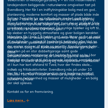
Velkommen til Heldagergårdsvej 9 – en flot moderniseret
landejendom beliggende i naturskønne omgivelser tæt på
Svendborg. Her får I en indflytningsklar bolig med en god
planløsning, moderne komfort og masser af plads både inde
Boligen fremstår lys og indbydende med et godt køkken i
og ude – ideel til jer, der drømmer om luft omkring jer og
åben forbindelse til opholdsmiljøet, hvor der er plads til både
mulighed for dyrehold. Sælger oplyser, at årlig eludgift er ca.
spisebord og sofaarrangement. De synlige bjælker og loft til
kr. 13.000,- til varme OG forbrugsel.
kip skaber en hyggelig atmosfære og giver boligen karakter.
Udendørs får I hele 1,9 hektar jord, som åbner op for et væld
Planløsningen er veludnyttet og rummer flere gode værelser,
af muligheder – oplagt til hestehold, hobbydyr eller blot jer,
badeværelse, gæstetoilet samt et praktisk bryggers. Her er
der ønsker masser af plads og privatliv. Ejendommen byder
tale om en bolig, hvor funktionalitet og charme går hånd i
desuden på en stor dobbeltgarage samt gode
hånd.
Beliggenheden kombinerer det bedste fra land og by. I bor
udhusfaciliteter. Haven og de omkringliggende arealer
fredeligt med udsigt til det kuperede landskab, samtidig med
indbyder til udeliv, afslapning og naturoplevelser i særklasse.
at I kun har kort afstand til Tved, hvor der findes skole,
indkøb og fritidsaktiviteter. Svendborg nås på under 10
Her får I en velholdt landejendom med moderne komfort,
minutter i bil, hvor I finder et levende bymiljø med caféer,
naturskøn beliggenhed og masser af muligheder – en bolig
butikker og havn.
der skal opleves.
Kontakt os for en fremvisning.
Læs mere...