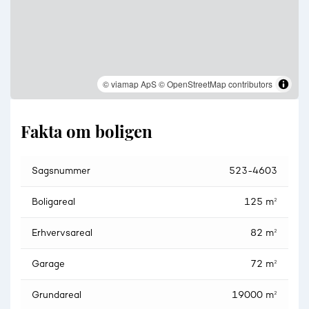
© viamap ApS
© OpenStreetMap contributors
Fakta om boligen
Sagsnummer
523-4603
Boligareal
125 m²
Erhvervsareal
82 m²
Garage
72 m²
Grundareal
19000 m²