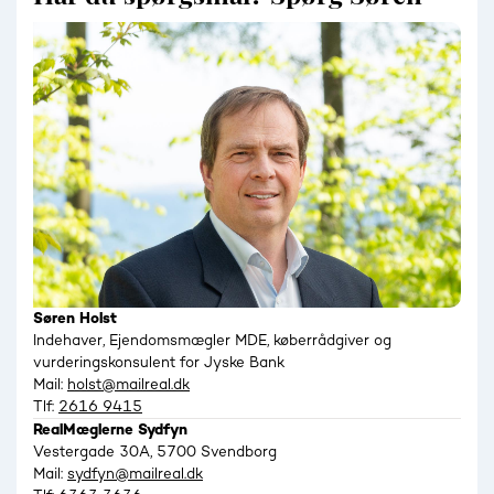
Søren Holst
Indehaver, Ejendomsmægler MDE, køberrådgiver og
vurderingskonsulent for Jyske Bank
Mail:
holst@mailreal.dk
Tlf:
2616 9415
RealMæglerne Sydfyn
Vestergade 30A, 5700 Svendborg
Mail:
sydfyn@mailreal.dk