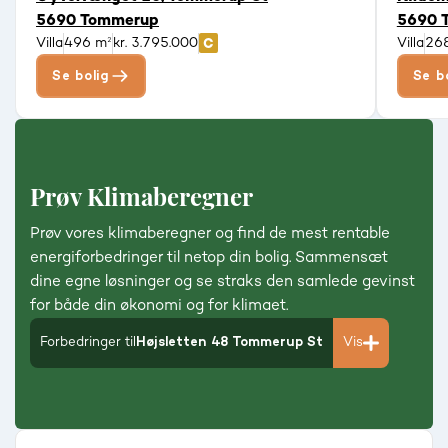
5690 Tommerup
5690 
Villa
496 m²
kr. 3.795.000
Villa
26
Se bolig
Se b
Prøv Klimaberegner
Prøv vores klimaberegner og find de mest rentable
energiforbedringer til netop din bolig. Sammensæt
dine egne løsninger og se straks den samlede gevinst
for både din økonomi og for klimaet.
Forbedringer til
Højsletten 48 Tommerup St
Vis