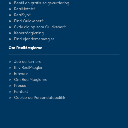
Bestil en gratis salgsvurdering
RealMatch®
RealSyn®
Find Guldkøber®
Skriv dig op som Guldkøber®
Køberrådgivning
Find ejendomsmægler
Om RealMæglerne
Job og karriere
Bliv RealMægler
Erhverv
Om RealMæglerne
Presse
Kontakt
Cookie og Persondatapolitik