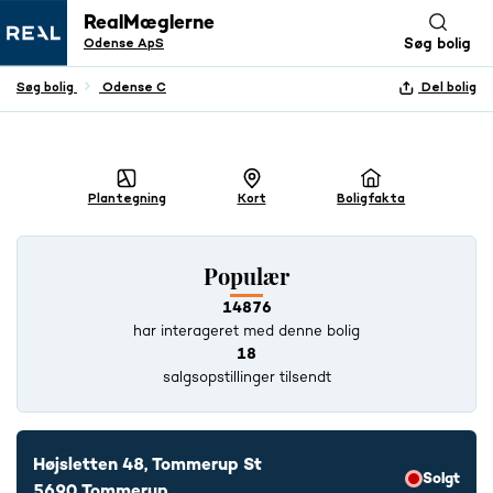
RealMæglerne
Odense ApS
Søg bolig
Søg bolig
Odense C
Del bolig
+ 34 BILLEDER
Plantegning
Kort
Boligfakta
Populær
14876
har interageret med denne bolig
18
salgsopstillinger tilsendt
Højsletten 48, Tommerup St
Solgt
5690 Tommerup