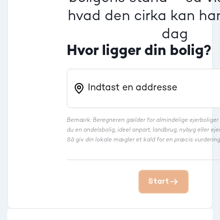
Rækkehus
hvad den cirka kan han
dag
Hvor ligger din bolig?
Bemærk: Beregneren gælder for almindelige ejerbolige
du en andelsbolig, ideel anpart, landbrug, nybyg eller 
Så giv din lokale mægler et kald for en præcis vurdering
Start