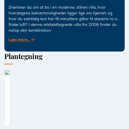
Drømmer du om at bo i en moderne, stilren villa, hvor
hverdagens bekvemmeligheder ligger lige om hjørnet, og
hvor du samtidig kun har få minutters gåtur til skovens ro og
friske luft? I denne arkitekttegnede villa fra 2008 finder du
netop den kombination.
Læs mere...
Her får du et hus på 195 kvm, en gennemtænkt planløsning
og et roligt nabolag. Kvarteret har et skønt anlagt stisystem
Plantegning
og ligger omkranset af både skov og natur, hvilket giver rig
mulighed for gåture, motion og leg i grønne omgivelser. En af
naturoplevelserne kunne være en besøg ved
afvandingssøen, der ligger som en del af Højsletten.
Tommerup Stationsby tilbyder alt, hvad du har brug for i
hverdagen: dagligvarebutikker, skole, børneinstitutioner,
fodboldbaner og ikke mindst Fyrtårn Tommerup som
indeholder alt fra svømmehal, fitness, bibliotek, café,
sportshaller, m.m. – alt sammen inden for gå- eller
cykelafstand. I bil kan du hurtigt være på motorvejsnettet, og
med toget fra stationen kan du nå Odense C på mellem 8
og 12 minutter.
Når du ankommer til huset, bliver du mødt af en smuk