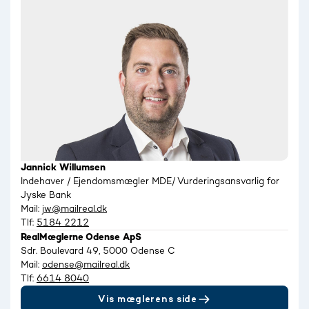
Jannick Willumsen
Indehaver / Ejendomsmægler MDE/ Vurderingsansvarlig for
Jyske Bank
Mail:
jw@mailreal.dk
Tlf:
5184 2212
RealMæglerne Odense ApS
Sdr. Boulevard 49, 5000 Odense C
Mail:
odense@mailreal.dk
Tlf:
6614 8040
Vis mæglerens side