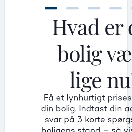
Hvad er 
bolig v
Mellem
Mellem
Mellem
lige nu
Mindre god
Mindre god
Mindre god
Få et lynhurtigt prise
Villa
din bolig. Indtast din 
Beregner pris
Dårlig
Dårlig
Dårlig
svar på 3 korte spør
boligens stand – så vis