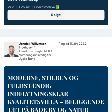
Villa
195 m²
Energimærke
Solgt
Jannick Willumsen
Ring på
5184 2212
Indehaver /
Ejendomsmægler MDE/
Vurderingsansvarlig for
Jyske Bank
MODERNE, STILREN OG
FULDSTÆNDIG
INDFLYTNINGSKLAR
KVALITETSVILLA – BELIGGENDE
TÆT PÅ BÅDE BY OG NATUR