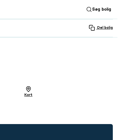
Søg bolig
Del bolig
SE ALLE 24 BILLEDER
Kort