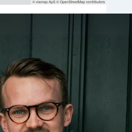
© viamap ApS
© OpenStreetMap contributors