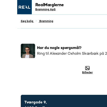
RealMæglerne
Åbent hus
Bramming ApS
13. aug.
kl. 10:00 - 17:00
Tilmeld
Søg bolig
Bramming
Populær
939
har interageret med denne boli
Har du nogle spørgsmål?
Ring til
Alexander Oxholm Skærbæk
på
Billeder
2466 2790
Tværgade 9,