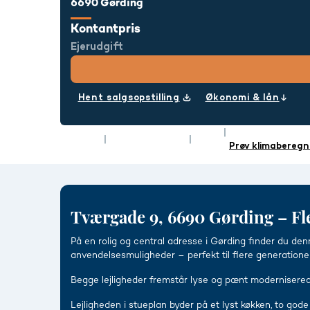
6690 Gørding
Kontantpris
Ejerudgift
Hent salgsopstilling
Økonomi & lån
Rum
5
Energimærke
Type
Villa
Boligareal
166 m²
Prøv klimaberegn
Tværgade 9, 6690 Gørding – Fl
På en rolig og central adresse i Gørding finder du de
anvendelsesmuligheder – perfekt til flere generationer 
Begge lejligheder fremstår lyse og pænt modernisered
Lejligheden i stueplan byder på et lyst køkken, to god