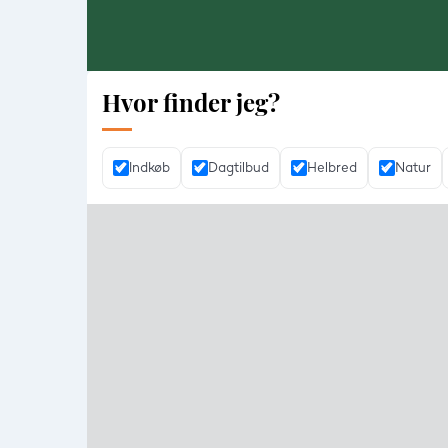
Hvor finder jeg?
Indkøb
Dagtilbud
Helbred
Natur