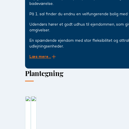
badeværelse.
På 1. sal finder du endnu en velfungerende bolig med 
Udendørs hører et godt udhus til ejendommen, som give
omgivelser.
En spændende ejendom med stor fleksibilitet og attrak
udlejningsenheder.
Læs mere...
Plantegning