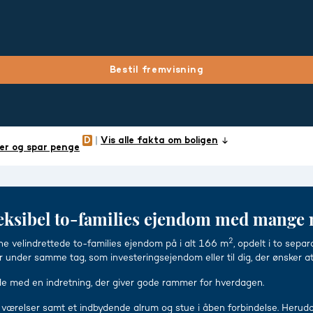
Bestil fremvisning
Vis alle fakta om boligen
er og spar penge
eksibel to-families ejendom med mange
2
nne velindrettede to-families ejendom på i alt 166 m
, opdelt i to sep
under samme tag, som investeringsejendom eller til dig, der ønsker at b
e med en indretning, der giver gode rammer for hverdagen.
e værelser samt et indbydende alrum og stue i åben forbindelse. Herudo