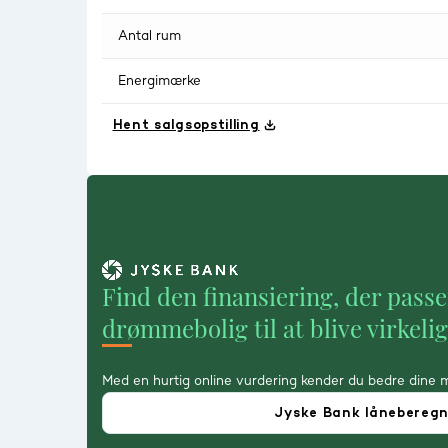
Antal rum
Energimærke
Hent salgsopstilling
Find den finansiering, der passe
drømmebolig til at blive virkeli
Med en hurtig online vurdering kender du bedre dine 
Jyske Bank lånebereg