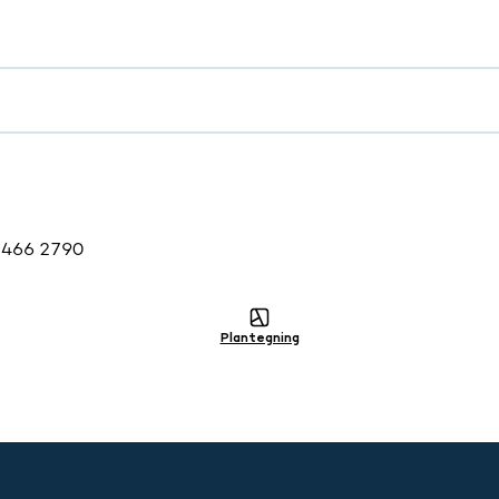
g
2466 2790
Plantegning