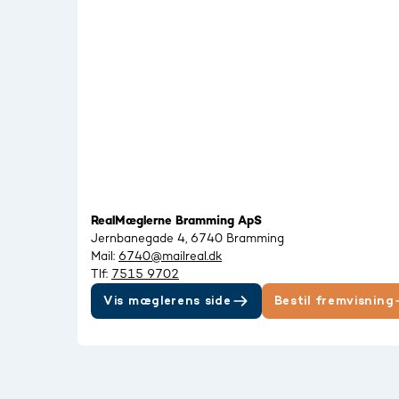
RealMæglerne Bramming ApS
Jernbanegade 4, 6740 Bramming
Mail:
6740@mailreal.dk
Tlf:
7515 9702
Vis mæglerens side
Bestil fremvisning