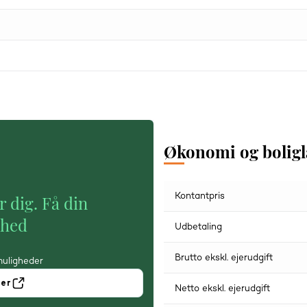
Økonomi og bolig
Kontantpris
r dig. Få din
ghed
Udbetaling
Brutto ekskl. ejerudgift
muligheder
ner
Netto ekskl. ejerudgift