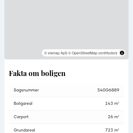
Husets badeværelse er placeret ved værelserne og matcher
resten af hjemmets stil. Her er de store fliser på gulvet, og
de fortsætter smukt op af væggene. Der er væghængt toilet,
gulvvarme og en bruseniche med glasafskærmning.
Køkkenalrummet er hjemmets naturlige samlingspunkt. Et
åbent og indbydende rum, hvor familien kan være sammen –
også når man laver hver sine ting. Køkkenet, fra Svane, er
© viamap ApS
© OpenStreetMap contributors
lyst, minimalistisk og veludført. En køkkenhalvø skaber
naturlig plads, hvor familien kan samles om madlavning og
lektielæsning. I rummet er der god plads til et stort spisebord
Fakta om boligen
og en hyggelig sofaafdeling, og den store Lacuna foldedør
sikrer et dejligt lysindfald. Denne er den ene af to direkte
udgange til haven hvilket gør det nemt at flytte hyggen
udenfor eller se efter børnene, mens de leger i haven.
Sagsnummer
540G6889
Bryggerset ligger i forlængelse af køkkenet – et lyst og
Boligareal
143 m²
praktisk rum med klinker og vaske- og tørrefaciliteter samt
egen udgang til carporten.
Carport
26 m²
Udenfor venter en have, der er lige så gennemført som
Grundareal
723 m²
huset selv. Den er nem at holde, men fuld af liv og