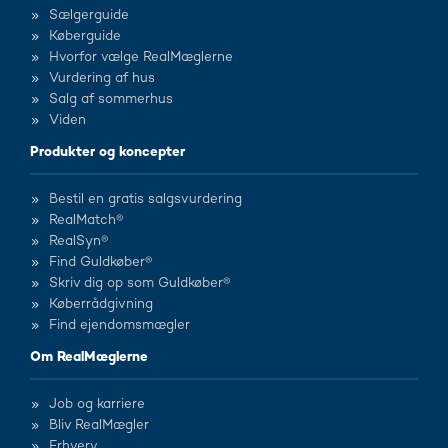
Sælgerguide
Køberguide
Hvorfor vælge RealMæglerne
Vurdering af hus
Salg af sommerhus
Viden
Produkter og koncepter
Bestil en gratis salgsvurdering
RealMatch®
RealSyn®
Find Guldkøber®
Skriv dig op som Guldkøber®
Køberrådgivning
Find ejendomsmægler
Om RealMæglerne
Job og karriere
Bliv RealMægler
Erhverv