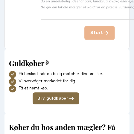
du en andelsbolig, ideel anpart, landbrug, nybyg eller 
Så giv din lokale mægler et kald for en præcis vurdering
Start
Guldkøber®
Få besked, når en bolig matcher dine ønsker.
Vi overvåger markedet for dig.
Få et nemt køb.
Bliv guldkøber
Køber du hos anden mægler? Få