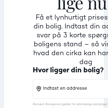
lige nu
Få et lynhurtigt prise
Villa
din bolig. Indtast din 
Beregner pris
Dårlig
Dårlig
Dårlig
svar på 3 korte spør
boligens stand – så vis
Rækkehus
hvad den cirka kan han
dag
Hvor ligger din bolig?
Bemærk: Beregneren gælder for almindelige ejerbolige