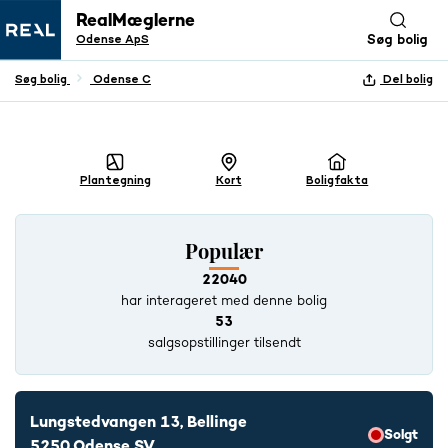
RealMæglerne
Odense ApS
Søg bolig
Søg bolig
Odense C
Del bolig
+ 31 BILLEDER
Plantegning
Kort
Boligfakta
Populær
22040
har interageret med denne bolig
53
salgsopstillinger tilsendt
Lungstedvangen 13, Bellinge
Solgt
5250 Odense SV