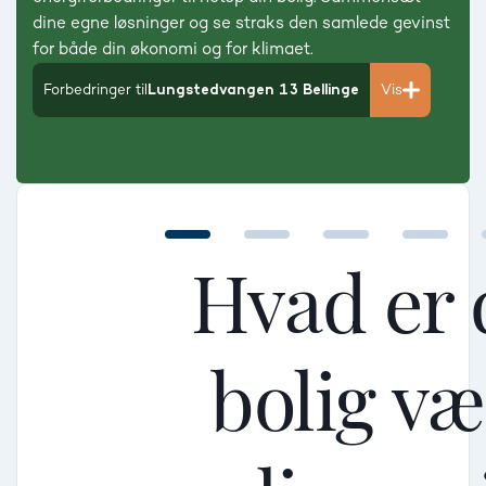
dine egne løsninger og se straks den samlede gevinst
for både din økonomi og for klimaet.
Forbedringer til
Lungstedvangen 13 Bellinge
Vis
Hvad er 
bolig v
Mellem
Mellem
Mellem
Mindre god
Mindre god
Mindre god