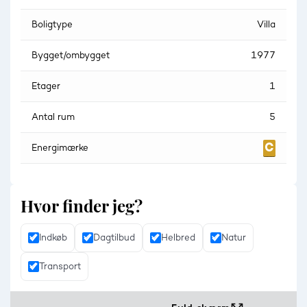
muligheder. Her er nedgravet trampolin og klatretårn til
børnene, store græsarealer til leg og boldspil samt flere
Boligtype
Villa
hyggelige kroge, hvor du kan finde ro. Haven er omkranset
af træer og buske, der giver privatliv og skaber en fredelig,
Bygget/ombygget
1977
grøn oase. Med til huset hører også en carport og et praktisk
skur.
Etager
1
Antal rum
5
Energimærke
Hvor finder jeg?
Indkøb
Dagtilbud
Helbred
Natur
Transport