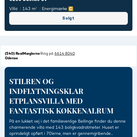
Villa
143 m²
Energimærke
Solgt
(540) RealMæglerne
Ring på
6614 8040
Odense
STILREN OG
INDFLYTNINGSKLAR
ETPLANSVILLA MED
FANTASTISK KØKKENALRUM
På en lukket vej i det familievenlige Bellinge finder du denne
charmerende villa med 143 boligkvadratmeter. Huset er
oprindeligt opført i 70’erne, men er gennemgribende