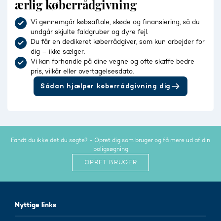
ærlig køberrådgivning
Vi gennemgår købsaftale, skøde og finansiering, så du
undgår skjulte faldgruber og dyre fejl.
Du får en dedikeret køberrådgiver, som kun arbejder for
dig – ikke sælger.
Vi kan forhandle på dine vegne og ofte skaffe bedre
pris, vilkår eller overtagelsesdato.
Sådan hjælper køberrådgivning dig
Fandt du ikke det du søgte? - Opret dig som bruger og få mere ud af din
boligsøgning
OPRET BRUGER
Nyttige links