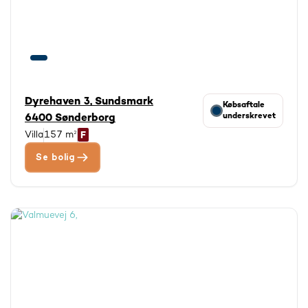
© viamap ApS
© OpenStreetMap contributors
Dyrehaven 3, Sundsmark
Købsaftale
underskrevet
6400 Sønderborg
Villa
157 m²
Se bolig