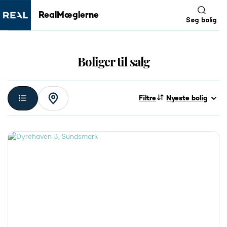
RealMæglerne
Søg bolig
Boliger til salg
Filtre
Nyeste bolig