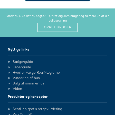
Fandt du ikke det du søgte? - Opret dig som bruger og få mere ud af din
boligsøgning
OPRET BRUGER
Nyttige links
Sælgerguide
Køberguide
Hvorfor vælge RealMæglerne
Vurdering af hus
Salg af sommerhus
Viden
Produkter og koncepter
Bestil en gratis salgsvurdering
RealMatch®