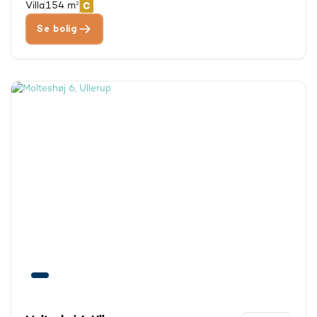
Villa
154 m²
Se bolig