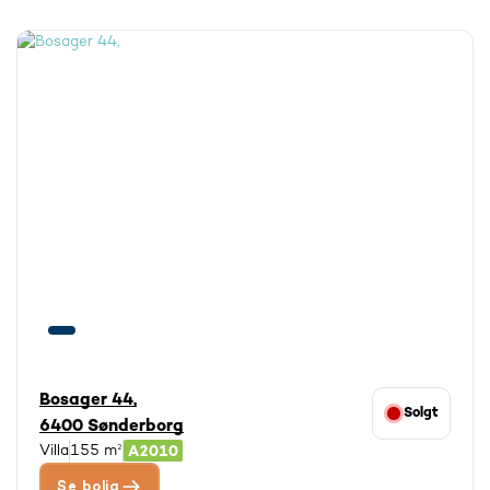
Bosager 44,
Solgt
6400 Sønderborg
Villa
155 m²
Se bolig