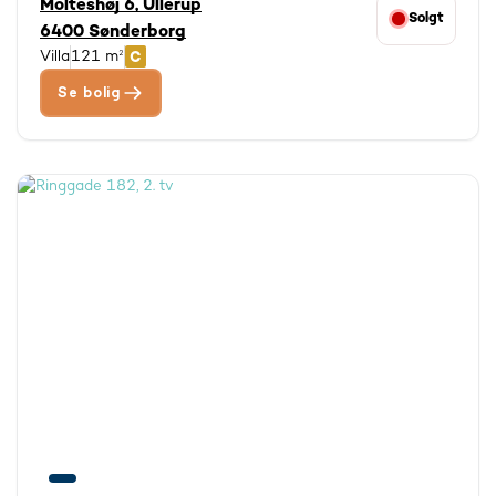
Molteshøj 6, Ullerup
Solgt
6400 Sønderborg
Villa
121 m²
Se bolig